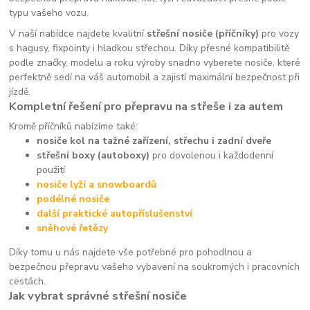
typu vašeho vozu.
V naší nabídce najdete kvalitní
střešní nosiče (příčníky)
pro vozy
s hagusy, fixpointy i hladkou střechou. Díky přesné kompatibilitě
podle značky, modelu a roku výroby snadno vyberete nosiče, které
perfektně sedí na váš automobil a zajistí maximální bezpečnost při
jízdě.
Kompletní řešení pro přepravu na střeše i za autem
Kromě příčníků nabízíme také:
nosiče kol na tažné zařízení, střechu i zadní dveře
střešní boxy (autoboxy)
pro dovolenou i každodenní
použití
nosiče lyží a snowboardů
podélné nosiče
další praktické autopříslušenství
sněhové řetězy
Díky tomu u nás najdete vše potřebné pro pohodlnou a
bezpečnou přepravu vašeho vybavení na soukromých i pracovních
cestách.
Jak vybrat správné střešní nosiče