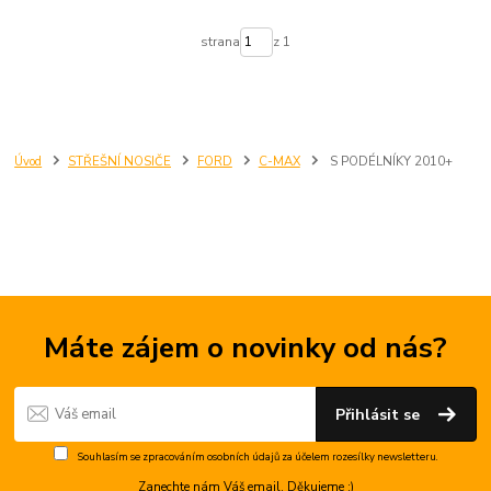
strana
z 1
Úvod
STŘEŠNÍ NOSIČE
FORD
C-MAX
S PODÉLNÍKY 2010+
Máte zájem o novinky od nás?
Přihlásit se
Souhlasím se
zpracováním osobních údajů
za účelem rozesílky newsletteru.
Zanechte nám Váš email. Děkujeme :)