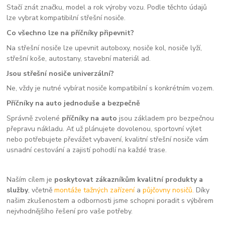
Stačí znát značku, model a rok výroby vozu. Podle těchto údajů
lze vybrat kompatibilní střešní nosiče.
Co všechno lze na příčníky připevnit?
Na střešní nosiče lze upevnit autoboxy, nosiče kol, nosiče lyží,
střešní koše, autostany, stavební materiál ad.
Jsou střešní nosiče univerzální?
Ne, vždy je nutné vybírat nosiče kompatibilní s konkrétním vozem.
Příčníky na auto jednoduše a bezpečně
Správně zvolené
příčníky na auto
jsou základem pro bezpečnou
přepravu nákladu. Ať už plánujete dovolenou, sportovní výlet
nebo potřebujete převážet vybavení, kvalitní střešní nosiče vám
usnadní cestování a zajistí pohodlí na každé trase.
Naším cílem je
poskytovat zákazníkům kvalitní produkty a
služby
, včetně
montáže tažných zařízení
a
půjčovny nosičů.
Díky
našim zkušenostem a odbornosti jsme schopni poradit s výběrem
nejvhodnějšího řešení pro vaše potřeby.