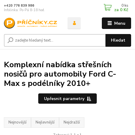
0
ks
+420 776 839 986
za
0 Kč
Infolinka: Po-Pá 8-18 hod.
Menu
Hledat
Komplexní nabídka střešních
nosičů pro automobily Ford C-
Max s podélníky 2010+
Upřesnit parametry
Nejnovější
Nejlevnější
Nejdražší