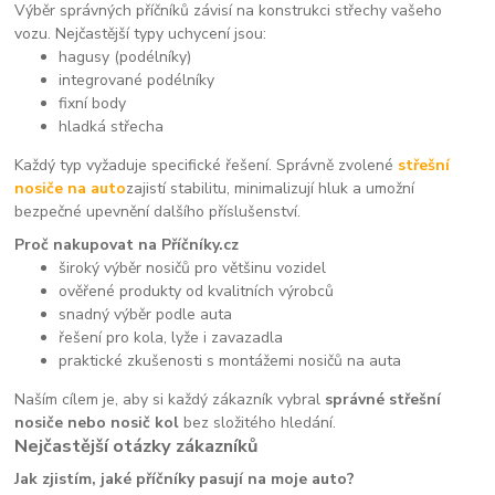
Výběr správných příčníků závisí na konstrukci střechy vašeho
vozu. Nejčastější typy uchycení jsou:
hagusy (podélníky)
integrované podélníky
fixní body
hladká střecha
Každý typ vyžaduje specifické řešení. Správně zvolené
střešní
nosiče na auto
zajistí stabilitu, minimalizují hluk a umožní
bezpečné upevnění dalšího příslušenství.
Proč nakupovat na Příčníky.cz
široký výběr nosičů pro většinu vozidel
ověřené produkty od kvalitních výrobců
snadný výběr podle auta
řešení pro kola, lyže i zavazadla
praktické zkušenosti s montážemi nosičů na auta
Naším cílem je, aby si každý zákazník vybral
správné střešní
nosiče nebo nosič kol
bez složitého hledání.
Nejčastější otázky zákazníků
Jak zjistím, jaké příčníky pasují na moje auto?