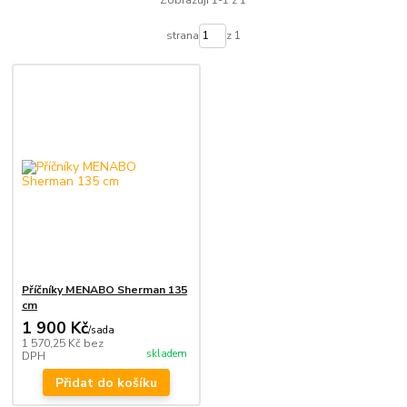
Zobrazuji 1-1 z 1
strana
z 1
Příčníky MENABO Sherman 135
cm
1 900 Kč
/
sada
1 570,25 Kč
bez
skladem
DPH
Přidat do košíku