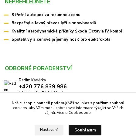
NEPŘEHLÉDNĚTE
Střešní autobox za rozumnou cenu
Bezpečný a levný převoz lyží a snowboardů
Kvalitní aerodynamické příčníky Škoda Octavia IV kombi
Spolehlivý a cenově příjemný nosič pro elektrokola
ODBORNÉ PORADENSTVÍ
Radim Kaděrka
+420 776 839 986
Infolinka: Po-Pá 8-18 hod.
Náš e-shop a partneři potřebují Váš souhlas s použitím souborů
info@pricniky.cz
cookies, aby Vám mohli zobrazovat informace týkající se Vašich
zájmů. Více o Cookies
zde
.
Souhlasím
Nastavení