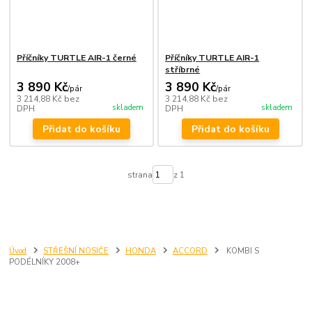
Příčníky TURTLE AIR-1 černé
Příčníky TURTLE AIR-1
stříbrné
3 890 Kč
3 890 Kč
/
pár
/
pár
3 214,88 Kč
bez
3 214,88 Kč
bez
skladem
skladem
DPH
DPH
Přidat do košíku
Přidat do košíku
strana
z 1
Úvod
STŘEŠNÍ NOSIČE
HONDA
ACCORD
KOMBI S
PODÉLNÍKY 2008+