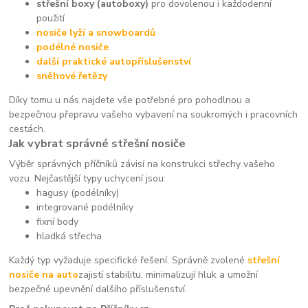
střešní boxy (autoboxy)
pro dovolenou i každodenní
použití
nosiče lyží a snowboardů
podélné nosiče
další praktické autopříslušenství
sněhové řetězy
Díky tomu u nás najdete vše potřebné pro pohodlnou a
bezpečnou přepravu vašeho vybavení na soukromých i pracovních
cestách.
Jak vybrat správné střešní nosiče
Výběr správných příčníků závisí na konstrukci střechy vašeho
vozu. Nejčastější typy uchycení jsou:
hagusy (podélníky)
integrované podélníky
fixní body
hladká střecha
Každý typ vyžaduje specifické řešení. Správně zvolené
střešní
nosiče na auto
zajistí stabilitu, minimalizují hluk a umožní
bezpečné upevnění dalšího příslušenství.