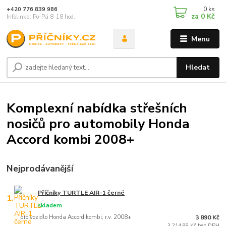
0
ks
+420 776 839 986
za
0 Kč
Infolinka: Po-Pá 8-18 hod.
Menu
Hledat
Komplexní nabídka střešních
nosičů pro automobily Honda
Accord kombi 2008+
Nejprodávanější
Příčníky TURTLE AIR-1 černé
1.
skladem
pro vozidlo Honda Accord kombi, r.v. 2008+
3 890 Kč
3 214,88 Kč bez DPH