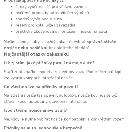
Proč nakupovat na Příčníky.cz
široký výběr nosičů pro většinu vozidel
ověřené produkty od kvalitních výrobců
snadný výběr podle auta
řešení pro kola, lyže i zavazadla
praktické zkušenosti s montážemi nosičů na auta
Naším cílem je, aby si každý zákazník vybral
správné střešní
nosiče nebo nosič kol
bez složitého hledání.
Nejčastější otázky zákazníků
Jak zjistím, jaké příčníky pasují na moje auto?
Stačí znát značku, model a rok výroby vozu. Podle těchto údajů
lze vybrat kompatibilní střešní nosiče.
Co všechno lze na příčníky připevnit?
Na střešní nosiče lze upevnit autoboxy, nosiče kol, nosiče lyží,
střešní koše, autostany, stavební materiál ad.
Jsou střešní nosiče univerzální?
Ne, vždy je nutné vybírat nosiče kompatibilní s konkrétním vozem.
Příčníky na auto jednoduše a bezpečně