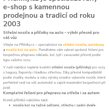
e-shop s kamennou
prodejnou a tradicí od roku
2003
Střešní nosiče a příčníky na auto – výběr přesně pro
váš vůz
Vítejte na Příčníky.cz – specialistovi na
střešní nosiče
,
autoboxy
a
nosiče kol na auto
. Pomáháme vám vybrat správné řešení pro
bezpečnou přepravu nákladu, kol, lyží i zavazadel přesně podle
typu vašeho vozu.
V naší nabídce najdete kvalitní
střešní nosiče (příčníky)
pro vozy
s hagusy, fixpointy i hladkou střechou. Díky přesné kompatibilitě
podle značky, modelu a roku výroby snadno vyberete nosiče, které
perfektně sedí na váš automobil a zajistí maximální bezpečnost při
jízdě.
Kompletní řešení pro přepravu na střeše i za autem
Kromě příčníků nabízíme také:
nosiče kol na tažné zařízení, střechu i zadní dveře