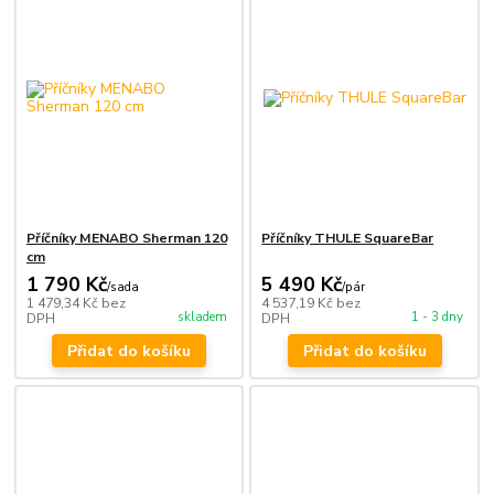
Příčníky MENABO Sherman 120
Příčníky THULE SquareBar
cm
1 790 Kč
5 490 Kč
/
sada
/
pár
1 479,34 Kč
bez
4 537,19 Kč
bez
skladem
1 - 3 dny
DPH
DPH
Přidat do košíku
Přidat do košíku