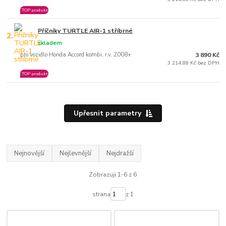
TOP produkt
Příčníky TURTLE AIR-1 stříbrné
2.
skladem
pro vozidlo Honda Accord kombi, r.v. 2008+
3 890 Kč
3 214,88 Kč bez DPH
TOP produkt
Upřesnit parametry
Nejnovější
Nejlevnější
Nejdražší
Zobrazuji 1-6 z 6
strana
z 1