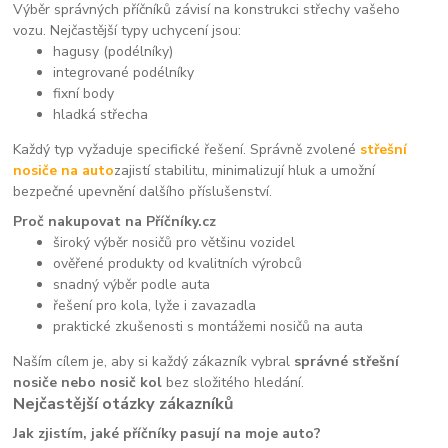
Výběr správných příčníků závisí na konstrukci střechy vašeho
vozu. Nejčastější typy uchycení jsou:
hagusy (podélníky)
integrované podélníky
fixní body
hladká střecha
Každý typ vyžaduje specifické řešení. Správně zvolené
střešní
nosiče na auto
zajistí stabilitu, minimalizují hluk a umožní
bezpečné upevnění dalšího příslušenství.
Proč nakupovat na Příčníky.cz
široký výběr nosičů pro většinu vozidel
ověřené produkty od kvalitních výrobců
snadný výběr podle auta
řešení pro kola, lyže i zavazadla
praktické zkušenosti s montážemi nosičů na auta
Naším cílem je, aby si každý zákazník vybral
správné střešní
nosiče nebo nosič kol
bez složitého hledání.
Nejčastější otázky zákazníků
Jak zjistím, jaké příčníky pasují na moje auto?