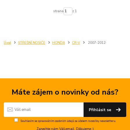
strana
z 1
Úvod
STŘEŠNÍ NOSIČE
HONDA
CR-V
2007-2012
Máte zájem o novinky od nás?
Přihlásit se
Souhlasím se
zpracováním osobních údajů
za účelem rozesílky newsletteru.
Zanechte nám Váš email. Děkujeme :)