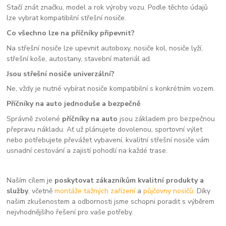
Stačí znát značku, model a rok výroby vozu. Podle těchto údajů
lze vybrat kompatibilní střešní nosiče.
Co všechno lze na příčníky připevnit?
Na střešní nosiče lze upevnit autoboxy, nosiče kol, nosiče lyží,
střešní koše, autostany, stavební materiál ad.
Jsou střešní nosiče univerzální?
Ne, vždy je nutné vybírat nosiče kompatibilní s konkrétním vozem.
Příčníky na auto jednoduše a bezpečně
Správně zvolené
příčníky na auto
jsou základem pro bezpečnou
přepravu nákladu. Ať už plánujete dovolenou, sportovní výlet
nebo potřebujete převážet vybavení, kvalitní střešní nosiče vám
usnadní cestování a zajistí pohodlí na každé trase.
Naším cílem je
poskytovat zákazníkům kvalitní produkty a
služby
, včetně
montáže tažných zařízení
a
půjčovny nosičů.
Díky
našim zkušenostem a odbornosti jsme schopni poradit s výběrem
nejvhodnějšího řešení pro vaše potřeby.