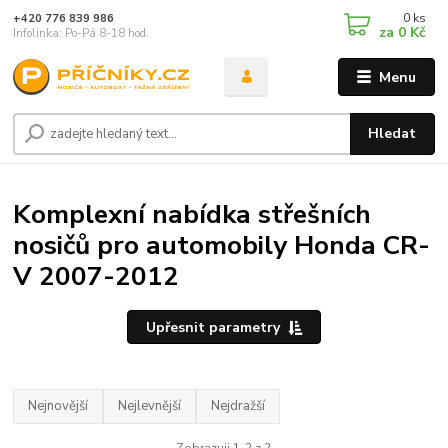
0
ks
+420 776 839 986
za
0 Kč
Infolinka: Po-Pá 8-18 hod.
Menu
Hledat
Komplexní nabídka střešních
nosičů pro automobily Honda CR-
V 2007-2012
Upřesnit parametry
Nejnovější
Nejlevnější
Nejdražší