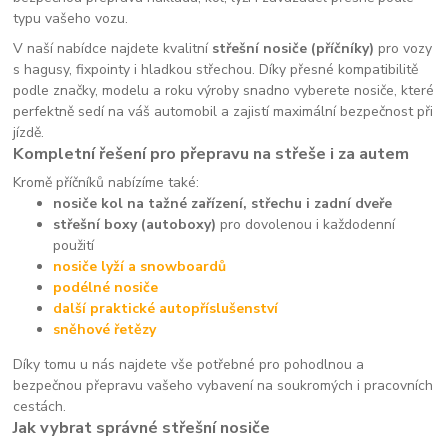
typu vašeho vozu.
V naší nabídce najdete kvalitní
střešní nosiče (příčníky)
pro vozy
s hagusy, fixpointy i hladkou střechou. Díky přesné kompatibilitě
podle značky, modelu a roku výroby snadno vyberete nosiče, které
perfektně sedí na váš automobil a zajistí maximální bezpečnost při
jízdě.
Kompletní řešení pro přepravu na střeše i za autem
Kromě příčníků nabízíme také:
nosiče kol na tažné zařízení, střechu i zadní dveře
střešní boxy (autoboxy)
pro dovolenou i každodenní
použití
nosiče lyží a snowboardů
podélné nosiče
další praktické autopříslušenství
sněhové řetězy
Díky tomu u nás najdete vše potřebné pro pohodlnou a
bezpečnou přepravu vašeho vybavení na soukromých i pracovních
cestách.
Jak vybrat správné střešní nosiče