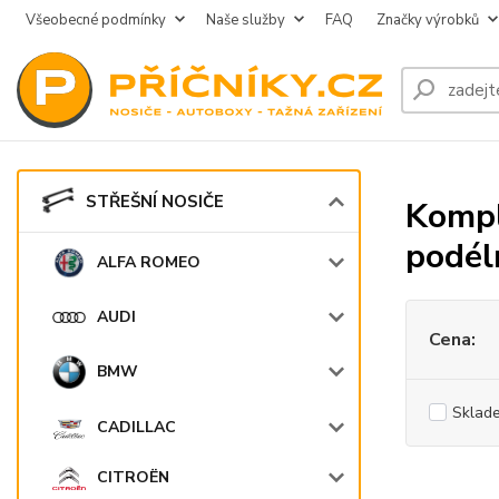
Všeobecné podmínky
Naše služby
FAQ
Značky výrobků
STŘEŠNÍ NOSIČE
Kompl
podél
ALFA ROMEO
AUDI
Cena:
BMW
Sklad
CADILLAC
CITROËN