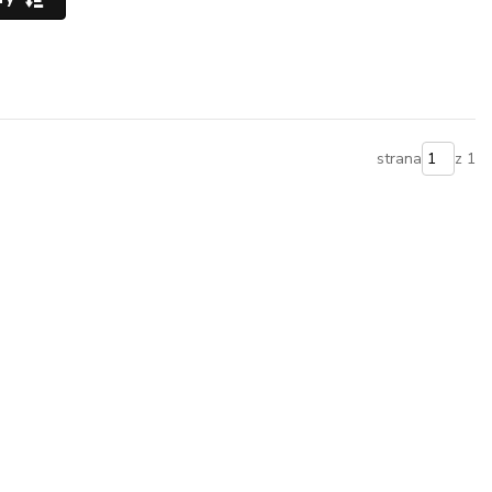
strana
z 1