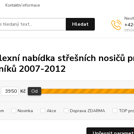
Kontaktní informace
Nevít
Hledat
+42
Infol
exní nabídka střešních nosičů p
níků 2007-2012
Kč
Od
em
Novinka
Akce
Doprava ZDARMA
TOP pr
Upřesnit paramet