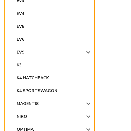
EV3
EV4
EV5
EV6
EV9
K3
K4 HATCHBACK
K4 SPORTSWAGON
MAGENTIS
NIRO
OPTIMA