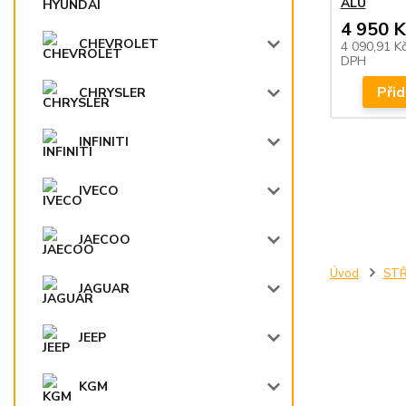
ALU
4 950 K
CHEVROLET
4 090,91 K
DPH
Přid
CHRYSLER
INFINITI
IVECO
JAECOO
Úvod
STŘ
JAGUAR
JEEP
KGM