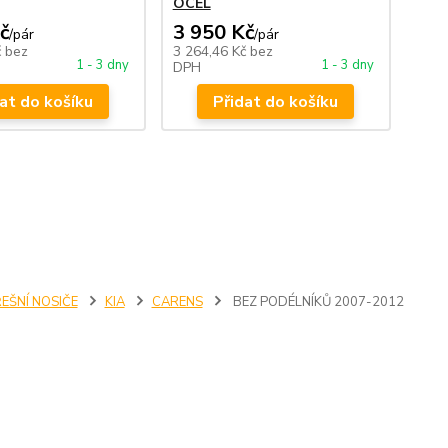
OCEL
č
3 950 Kč
/
pár
/
pár
č
bez
3 264,46 Kč
bez
1 - 3 dny
1 - 3 dny
DPH
at do košíku
Přidat do košíku
EŠNÍ NOSIČE
KIA
CARENS
BEZ PODÉLNÍKŮ 2007-2012