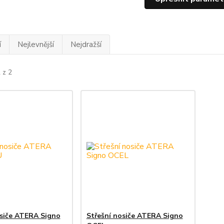
í
Nejlevnější
Nejdražší
 z 2
osiče ATERA Signo
Střešní nosiče ATERA Signo