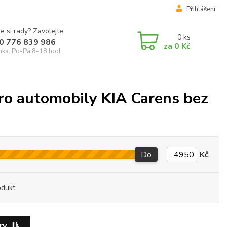
Přihlášení
e si rady? Zavolejte.
0
ks
0 776 839 986
za
0 Kč
inka: Po-Pá 8-18 hod.
ro automobily KIA Carens bez
Do
Kč
odukt
ry