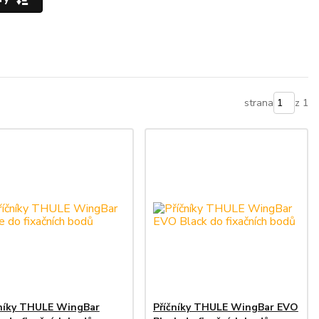
strana
z 1
čníky THULE WingBar
Příčníky THULE WingBar EVO