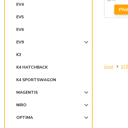
EV4
Přid
EV5
EV6
EV9
K3
Úvod
STŘ
K4 HATCHBACK
K4 SPORTSWAGON
MAGENTIS
NIRO
OPTIMA