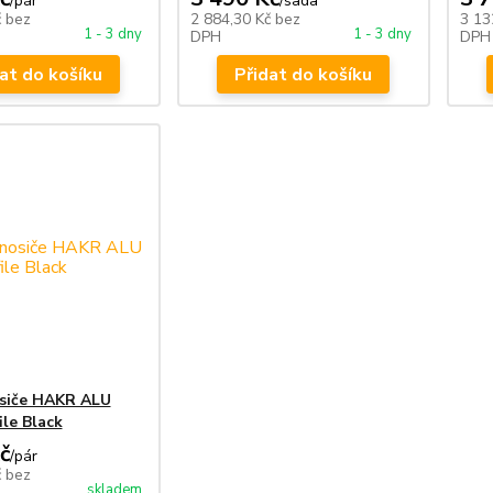
/
pár
/
sada
č
bez
2 884,30 Kč
bez
3 13
1 - 3 dny
1 - 3 dny
DPH
DPH
at do košíku
Přidat do košíku
osiče HAKR ALU
le Black
č
/
pár
č
bez
skladem