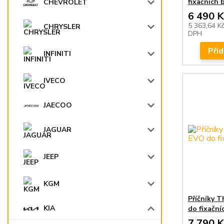
fixačních 
CHEVROLET
6 490 K
5 363,64 K
CHRYSLER
DPH
Přid
INFINITI
IVECO
JAECOO
JAGUAR
JEEP
KGM
Příčníky 
KIA
do fixační
7 790 K