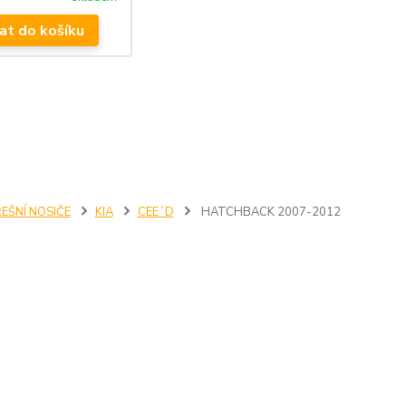
at do košíku
EŠNÍ NOSIČE
KIA
CEE´D
HATCHBACK 2007-2012