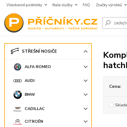
Všeobecné podmínky
Naše služby
FAQ
Značky výrobků
STŘEŠNÍ NOSIČE
Kompl
hatch
ALFA ROMEO
AUDI
Cena:
BMW
Sklad
CADILLAC
CITROËN