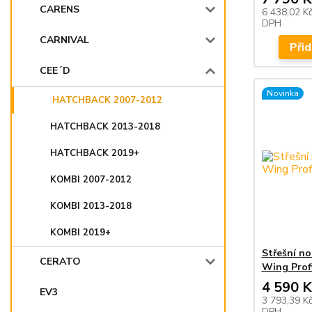
CARENS
6 438,02 K
DPH
CARNIVAL
Přid
CEE´D
Novinka
HATCHBACK 2007-2012
HATCHBACK 2013-2018
HATCHBACK 2019+
KOMBI 2007-2012
KOMBI 2013-2018
KOMBI 2019+
Střešní n
CERATO
Wing Profi
4 590 K
EV3
3 793,39 K
DPH