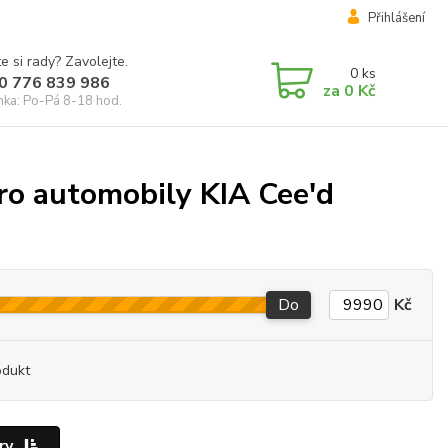
Přihlášení
e si rady? Zavolejte.
0
ks
0 776 839 986
za
0 Kč
inka: Po-Pá 8-18 hod.
ro automobily KIA Cee'd
Do
Kč
odukt
ry