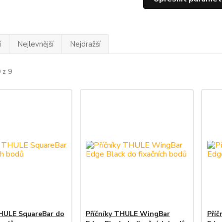
í
Nejlevnější
Nejdražší
 z 9
THULE SquareBar do
Příčníky THULE WingBar
Pří