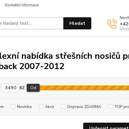
Kontaktní informace
Nevít
Hledat
+42
Infol
exní nabídka střešních nosičů p
back 2007-2012
Kč
Od
em
Novinka
Akce
Doprava ZDARMA
TOP pr
Upřesnit paramet