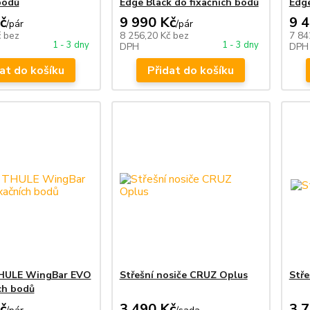
bodů
Edge Black do fixačních bodů
Edge
č
9 990 Kč
9 
/
pár
/
pár
č
bez
8 256,20 Kč
bez
7 84
1 - 3 dny
1 - 3 dny
DPH
DPH
at do košíku
Přidat do košíku
THULE WingBar EVO
Střešní nosiče CRUZ Oplus
Stře
ch bodů
č
3 490 Kč
3 