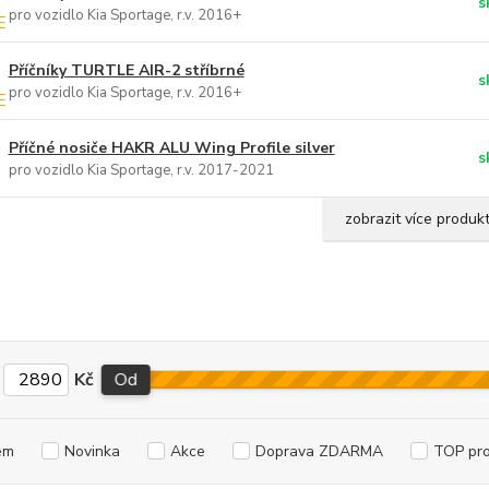
s
pro vozidlo Kia Sportage, r.v. 2016+
Příčníky TURTLE AIR-2 stříbrné
s
pro vozidlo Kia Sportage, r.v. 2016+
Příčné nosiče HAKR ALU Wing Profile silver
s
pro vozidlo Kia Sportage, r.v. 2017-2021
zobrazit více produk
Kč
Od
em
Novinka
Akce
Doprava ZDARMA
TOP pr