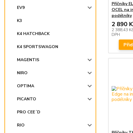
Příčníky 
EV9
OCEL na i
podélníky
K3
2 890 K
2 388,43 K
K4 HATCHBACK
DPH
Přid
K4 SPORTSWAGON
MAGENTIS
NIRO
OPTIMA
PICANTO
PRO CEE´D
RIO
Příčníky 