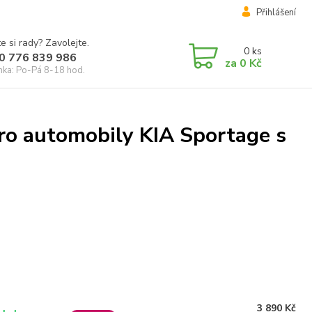
Přihlášení
e si rady? Zavolejte.
0
ks
0 776 839 986
za
0 Kč
inka: Po-Pá 8-18 hod.
ro automobily KIA Sportage s
3 890 Kč