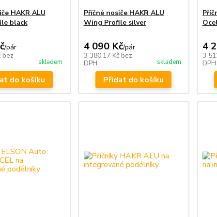
siče HAKR ALU
Příčné nosiče HAKR ALU
Pří
le black
Wing Profile silver
Oce
č
4 090 Kč
4 
/
pár
/
pár
č
bez
3 380,17 Kč
bez
3 51
skladem
skladem
DPH
DPH
at do košíku
Přidat do košíku