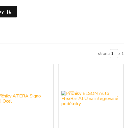
ry
strana
z 1