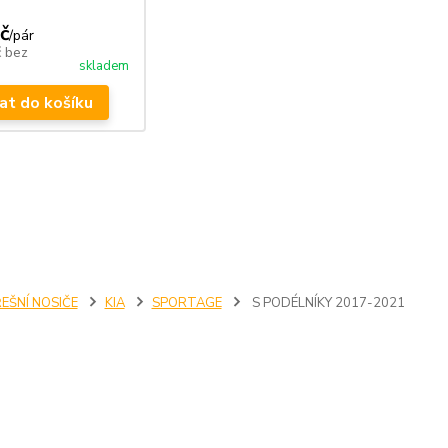
č
/
pár
č
bez
skladem
at do košíku
EŠNÍ NOSIČE
KIA
SPORTAGE
S PODÉLNÍKY 2017-2021