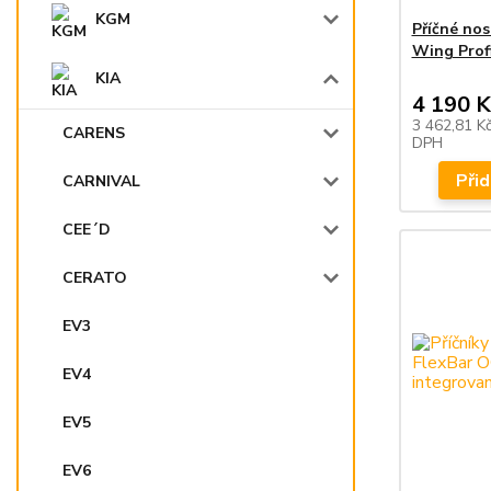
KGM
Příčné no
Wing Profi
KIA
4 190 K
3 462,81 K
CARENS
DPH
Přid
CARNIVAL
CEE´D
CERATO
EV3
EV4
EV5
EV6