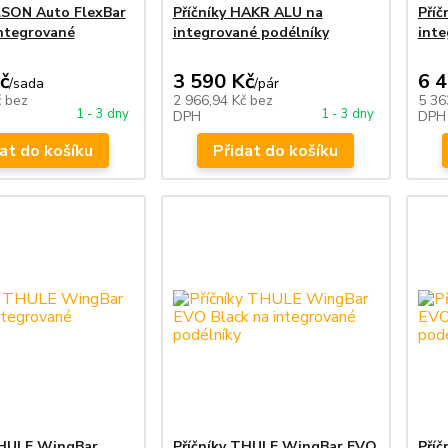
ELSON Auto FlexBar
Příčníky HAKR ALU na
Příč
ntegrované
integrované podélníky
inte
č
3 590 Kč
6 
/
sada
/
pár
č
bez
2 966,94 Kč
bez
5 36
1 - 3 dny
1 - 3 dny
DPH
DPH
at do košíku
Přidat do košíku
THULE WingBar
Příčníky THULE WingBar EVO
Pří