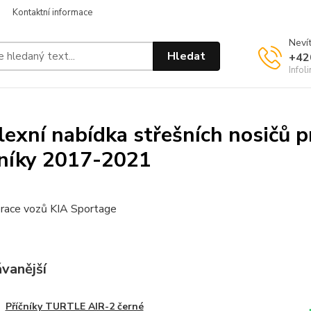
Kontaktní informace
Nevít
Hledat
+42
Infol
exní nabídka střešních nosičů p
níky 2017-2021
race vozů KIA Sportage
vanější
Příčníky TURTLE AIR-2 černé