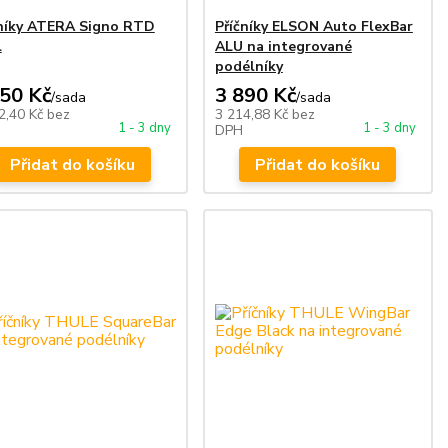
čníky ATERA Signo RTD
Příčníky ELSON Auto FlexBar
l
ALU na integrované
podélníky
250 Kč
3 890 Kč
/
sada
/
sada
2,40 Kč
bez
3 214,88 Kč
bez
1 - 3 dny
1 - 3 dny
DPH
Přidat do košíku
Přidat do košíku