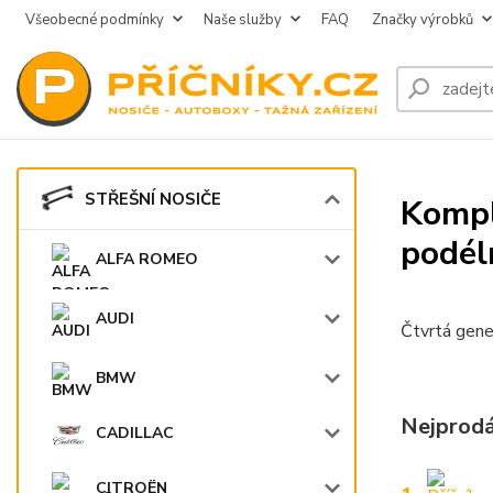
Všeobecné podmínky
Naše služby
FAQ
Značky výrobků
STŘEŠNÍ NOSIČE
Kompl
podél
ALFA ROMEO
AUDI
Čtvrtá gene
BMW
Nejprodá
CADILLAC
CITROËN