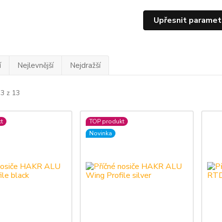
Upřesnit paramet
í
Nejlevnější
Nejdražší
13 z 13
t
TOP produkt
Novinka