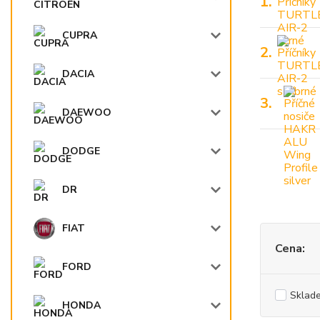
1.
CUPRA
2.
DACIA
3.
DAEWOO
DODGE
DR
FIAT
Cena:
FORD
Sklad
HONDA