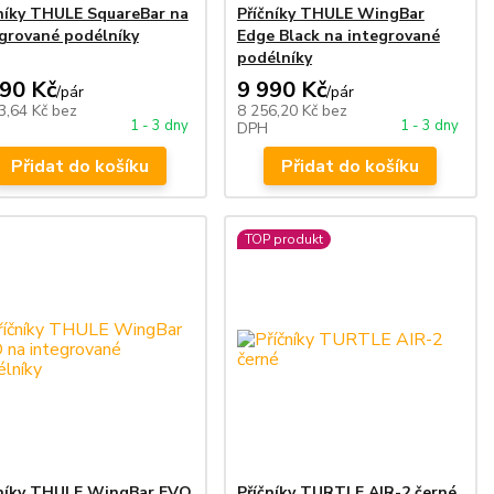
níky THULE SquareBar na
Příčníky THULE WingBar
grované podélníky
Edge Black na integrované
podélníky
490 Kč
9 990 Kč
/
pár
/
pár
3,64 Kč
bez
8 256,20 Kč
bez
1 - 3 dny
1 - 3 dny
DPH
Přidat do košíku
Přidat do košíku
TOP produkt
čníky THULE WingBar EVO
Příčníky TURTLE AIR-2 černé