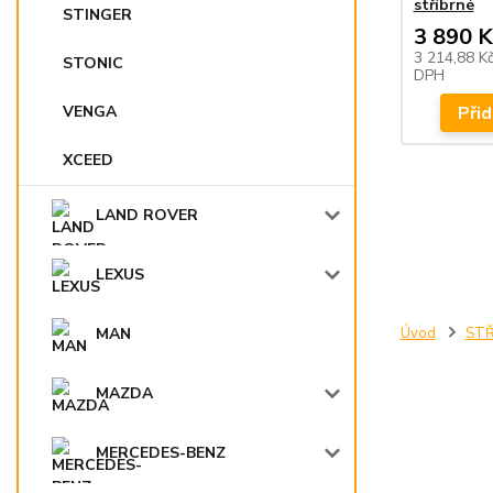
stříbrné
STINGER
3 890 K
3 214,88 K
STONIC
DPH
VENGA
Přid
XCEED
LAND ROVER
LEXUS
MAN
Úvod
STŘ
MAZDA
MERCEDES-BENZ