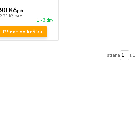
790 Kč
/
pár
2,23 Kč
bez
1 - 3 dny
Přidat do košíku
strana
z 1