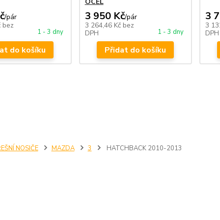
OCEL
č
3 950 Kč
3 
/
pár
/
pár
č
bez
3 264,46 Kč
bez
3 13
1 - 3 dny
1 - 3 dny
DPH
DPH
at do košíku
Přidat do košíku
EŠNÍ NOSIČE
MAZDA
3
HATCHBACK 2010-2013