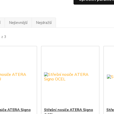
í
Nejlevnější
Nejdražší
 z 3
osiče ATERA Signo
Střešní nosiče ATERA Signo
Stře