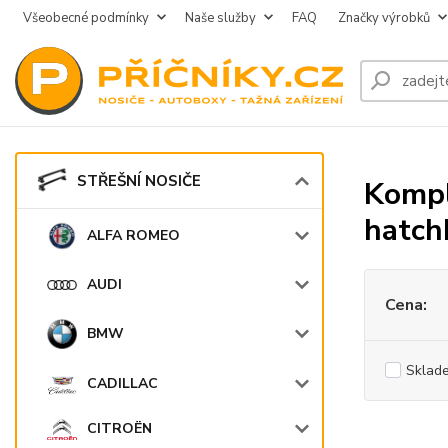
Všeobecné podmínky
Naše služby
FAQ
Značky výrobků
STŘEŠNÍ NOSIČE
Kompl
hatch
ALFA ROMEO
AUDI
Cena:
BMW
Sklad
CADILLAC
CITROËN