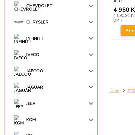
ALU
CHEVROLET
4 950 K
4 090,91 K
DPH
CHRYSLER
Přid
INFINITI
IVECO
JAECOO
JAGUAR
Úvod
STŘ
JEEP
KGM