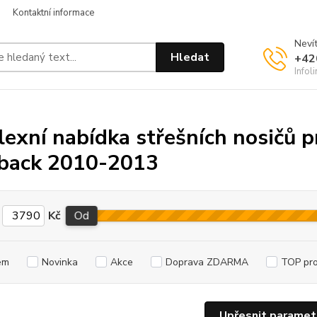
Kontaktní informace
Nevít
Hledat
+42
Infol
exní nabídka střešních nosičů 
back 2010-2013
Kč
Od
em
Novinka
Akce
Doprava ZDARMA
TOP pr
Upřesnit paramet