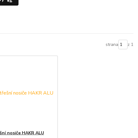
strana
z 1
šní nosiče HAKR ALU