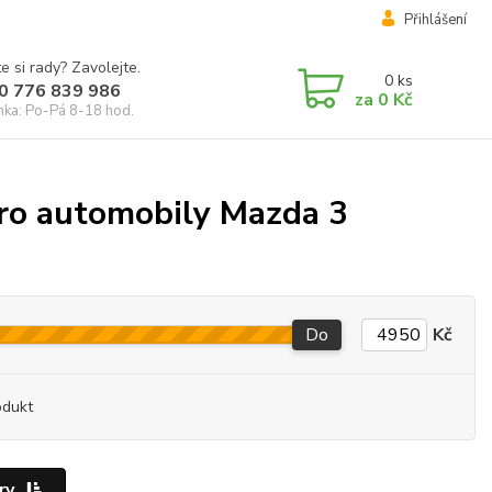
Přihlášení
e si rady? Zavolejte.
0
ks
0 776 839 986
za
0 Kč
inka: Po-Pá 8-18 hod.
pro automobily Mazda 3
Do
Kč
odukt
ry