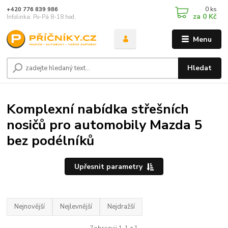
0
ks
+420 776 839 986
za
0 Kč
Infolinka: Po-Pá 8-18 hod.
Menu
Hledat
Komplexní nabídka střešních
nosičů pro automobily Mazda 5
bez podélníků
Upřesnit parametry
Nejnovější
Nejlevnější
Nejdražší