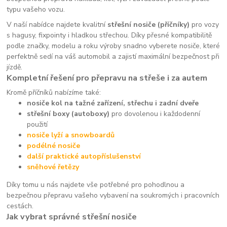
typu vašeho vozu.
V naší nabídce najdete kvalitní
střešní nosiče (příčníky)
pro vozy
s hagusy, fixpointy i hladkou střechou. Díky přesné kompatibilitě
podle značky, modelu a roku výroby snadno vyberete nosiče, které
perfektně sedí na váš automobil a zajistí maximální bezpečnost při
jízdě.
Kompletní řešení pro přepravu na střeše i za autem
Kromě příčníků nabízíme také:
nosiče kol na tažné zařízení, střechu i zadní dveře
střešní boxy (autoboxy)
pro dovolenou i každodenní
použití
nosiče lyží a snowboardů
podélné nosiče
další praktické autopříslušenství
sněhové řetězy
Díky tomu u nás najdete vše potřebné pro pohodlnou a
bezpečnou přepravu vašeho vybavení na soukromých i pracovních
cestách.
Jak vybrat správné střešní nosiče