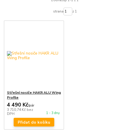
Zobrazuji 1-1 z 1
strana
z 1
Střešní nosiče HAKR ALU Wing
Profile
4 490 Kč
/
pár
3 710,74 Kč
bez
1 - 3 dny
DPH
Přidat do košíku