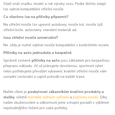
Stačí znát značku, model a rok výroby vozu. Podle těchto údajů
lze vybrat kompatibilní střešní nosiče.
Co všechno lze na příčníky připevnit?
Na střešní nosiče lze upevnit autoboxy, nosiče kol, nosiče lyží,
střešní koše, autostany, stavební materiál ad.
Jsou střešní nosiče univerzální?
Ne, vždy je nutné vybírat nosiče kompatibilní s konkrétním vozem.
Příčníky na auto jednoduše a bezpečně
Správně zvolené
příčníky na auto
jsou základem pro bezpečnou
přepravu nákladu. Ať už plánujete dovolenou, sportovní výlet
nebo potřebujete převážet vybavení, kvalitní střešní nosiče vám
usnadní cestování a zajistí pohodlí na každé trase.
Naším cílem je
poskytovat zákazníkům kvalitní produkty a
služby
, včetně
montáže tažných zařízení
a
půjčovny nosičů.
Díky
našim zkušenostem a odbornosti jsme schopni poradit s výběrem
nejvhodnějšího řešení pro vaše potřeby.