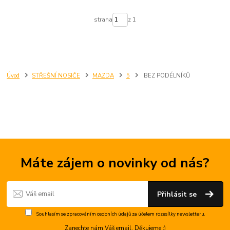
strana
z 1
Úvod
STŘEŠNÍ NOSIČE
MAZDA
5
BEZ PODÉLNÍKŮ
Máte zájem o novinky od nás?
Přihlásit se
Souhlasím se
zpracováním osobních údajů
za účelem rozesílky newsletteru.
Zanechte nám Váš email. Děkujeme :)