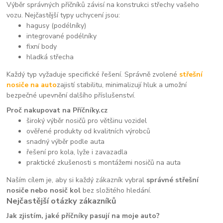
Výběr správných příčníků závisí na konstrukci střechy vašeho
vozu. Nejčastější typy uchycení jsou:
hagusy (podélníky)
integrované podélníky
fixní body
hladká střecha
Každý typ vyžaduje specifické řešení. Správně zvolené
střešní
nosiče na auto
zajistí stabilitu, minimalizují hluk a umožní
bezpečné upevnění dalšího příslušenství.
Proč nakupovat na Příčníky.cz
široký výběr nosičů pro většinu vozidel
ověřené produkty od kvalitních výrobců
snadný výběr podle auta
řešení pro kola, lyže i zavazadla
praktické zkušenosti s montážemi nosičů na auta
Naším cílem je, aby si každý zákazník vybral
správné střešní
nosiče nebo nosič kol
bez složitého hledání.
Nejčastější otázky zákazníků
Jak zjistím, jaké příčníky pasují na moje auto?