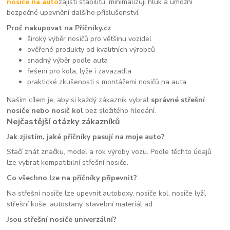
nosiče na auto
zajistí stabilitu, minimalizují hluk a umožní
bezpečné upevnění dalšího příslušenství.
Proč nakupovat na Příčníky.cz
široký výběr nosičů pro většinu vozidel
ověřené produkty od kvalitních výrobců
snadný výběr podle auta
řešení pro kola, lyže i zavazadla
praktické zkušenosti s montážemi nosičů na auta
Naším cílem je, aby si každý zákazník vybral
správné střešní
nosiče nebo nosič kol
bez složitého hledání.
Nejčastější otázky zákazníků
Jak zjistím, jaké příčníky pasují na moje auto?
Stačí znát značku, model a rok výroby vozu. Podle těchto údajů
lze vybrat kompatibilní střešní nosiče.
Co všechno lze na příčníky připevnit?
Na střešní nosiče lze upevnit autoboxy, nosiče kol, nosiče lyží,
střešní koše, autostany, stavební materiál ad.
Jsou střešní nosiče univerzální?