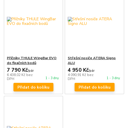
Příčníky THULE WingBar EVO
Střešní nosiče ATERA Signo
do fixačních bodů
ALU
7 790 Kč
4 950 Kč
/
pár
/
pár
6 438,02 Kč
bez
4 090,91 Kč
bez
1 - 3 dny
1 - 3 dny
DPH
DPH
Přidat do košíku
Přidat do košíku