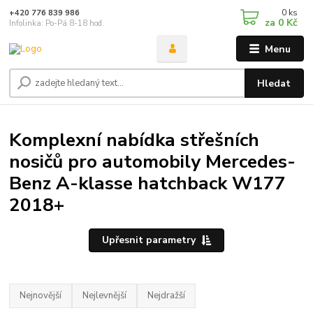
0
ks
+420 776 839 986
za
0 Kč
Infolinka: Po-Pá 8-18 hod.
Menu
Hledat
Komplexní nabídka střešních
nosičů pro automobily Mercedes-
Benz A-klasse hatchback W177
2018+
Upřesnit parametry
Nejnovější
Nejlevnější
Nejdražší