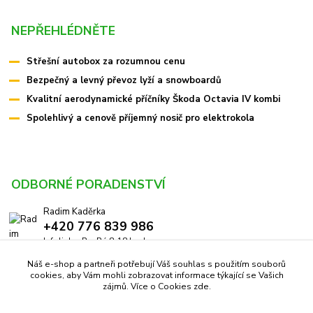
NEPŘEHLÉDNĚTE
Střešní autobox za rozumnou cenu
Bezpečný a levný převoz lyží a snowboardů
Kvalitní aerodynamické příčníky Škoda Octavia IV kombi
Spolehlivý a cenově příjemný nosič pro elektrokola
ODBORNÉ PORADENSTVÍ
Radim Kaděrka
+420 776 839 986
Infolinka: Po-Pá 8-18 hod.
Náš e-shop a partneři potřebují Váš souhlas s použitím souborů
info@pricniky.cz
cookies, aby Vám mohli zobrazovat informace týkající se Vašich
zájmů. Více o Cookies
zde
.