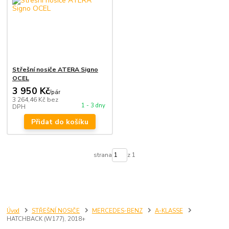
Střešní nosiče ATERA Signo
OCEL
3 950 Kč
/
pár
3 264,46 Kč
bez
1 - 3 dny
DPH
Přidat do košíku
strana
z 1
Úvod
STŘEŠNÍ NOSIČE
MERCEDES-BENZ
A-KLASSE
HATCHBACK (W177), 2018+