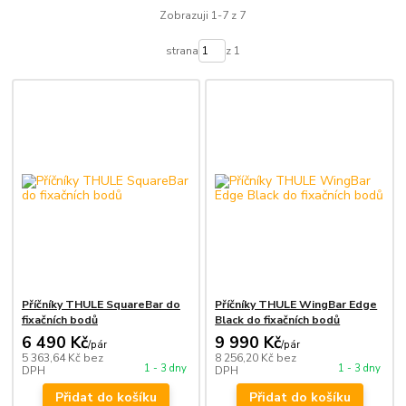
Zobrazuji 1-7 z 7
strana
z 1
Příčníky THULE SquareBar do
Příčníky THULE WingBar Edge
fixačních bodů
Black do fixačních bodů
6 490 Kč
9 990 Kč
/
pár
/
pár
5 363,64 Kč
bez
8 256,20 Kč
bez
1 - 3 dny
1 - 3 dny
DPH
DPH
Přidat do košíku
Přidat do košíku