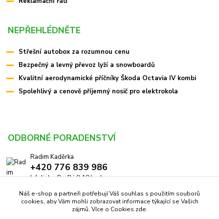
Reklamační řád
NEPŘEHLÉDNĚTE
Střešní autobox za rozumnou cenu
Bezpečný a levný převoz lyží a snowboardů
Kvalitní aerodynamické příčníky Škoda Octavia IV kombi
Spolehlivý a cenově příjemný nosič pro elektrokola
ODBORNÉ PORADENSTVÍ
Radim Kaděrka
+420 776 839 986
Infolinka: Po-Pá 8-18 hod.
Náš e-shop a partneři potřebují Váš souhlas s použitím souborů
info@pricniky.cz
cookies, aby Vám mohli zobrazovat informace týkající se Vašich
zájmů. Více o Cookies
zde
.