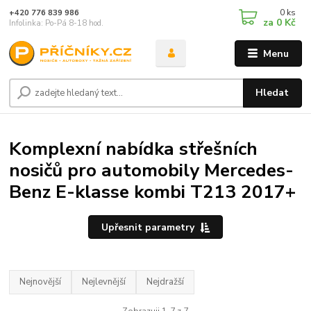
0
ks
+420 776 839 986
za
0 Kč
Infolinka: Po-Pá 8-18 hod.
Menu
Hledat
Komplexní nabídka střešních
nosičů pro automobily Mercedes-
Benz E-klasse kombi T213 2017+
Upřesnit parametry
Nejnovější
Nejlevnější
Nejdražší