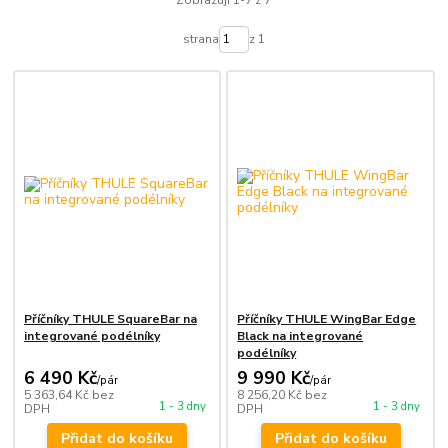
Zobrazuji 1-7 z 7
strana
z 1
Příčníky THULE SquareBar na
Příčníky THULE WingBar Edge
integrované podélníky
Black na integrované
podélníky
6 490 Kč
9 990 Kč
/
pár
/
pár
5 363,64 Kč
bez
8 256,20 Kč
bez
1 - 3 dny
1 - 3 dny
DPH
DPH
Přidat do košíku
Přidat do košíku