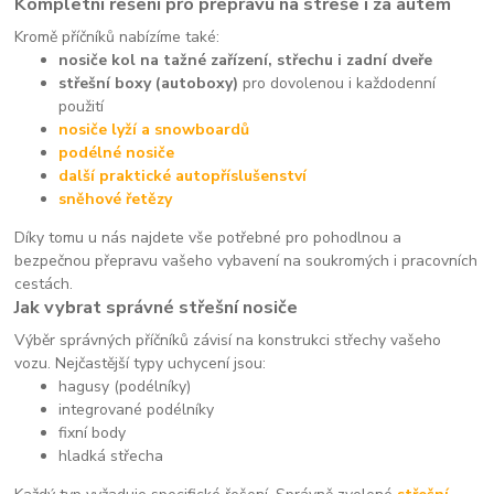
Kompletní řešení pro přepravu na střeše i za autem
Kromě příčníků nabízíme také:
nosiče kol na tažné zařízení, střechu i zadní dveře
střešní boxy (autoboxy)
pro dovolenou i každodenní
použití
nosiče lyží a snowboardů
podélné nosiče
další praktické autopříslušenství
sněhové řetězy
Díky tomu u nás najdete vše potřebné pro pohodlnou a
bezpečnou přepravu vašeho vybavení na soukromých i pracovních
cestách.
Jak vybrat správné střešní nosiče
Výběr správných příčníků závisí na konstrukci střechy vašeho
vozu. Nejčastější typy uchycení jsou:
hagusy (podélníky)
integrované podélníky
fixní body
hladká střecha