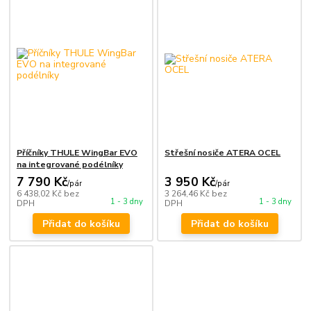
Příčníky THULE WingBar EVO
Střešní nosiče ATERA OCEL
na integrované podélníky
7 790 Kč
3 950 Kč
/
pár
/
pár
6 438,02 Kč
bez
3 264,46 Kč
bez
1 - 3 dny
1 - 3 dny
DPH
DPH
Přidat do košíku
Přidat do košíku