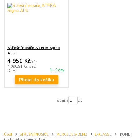
Střešní nosiče ATERA Signo
ALU
4 950 Kč
/
pár
4 090,91 Kč
bez
1 - 3 dny
DPH
Přidat do košíku
strana
z 1
Úvod
STŘEŠNÍ NOSIČE
MERCEDES-BENZ
E-KLASSE
KOMBI
(T213) All-Terrain 2017+