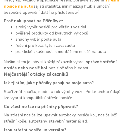
Každý typ vyžaduje specifické řešení. Správně zvolené
střešní
nosiče na auto
zajistí stabilitu, minimalizují hluk a umožní
bezpečné upevnění dalšího příslušenství.
Proč nakupovat na Příčníky.cz
široký výběr nosičů pro většinu vozidel
ověřené produkty od kvalitních výrobců
snadný výběr podle auta
řešení pro kola, lyže i zavazadla
praktické zkušenosti s montážemi nosičů na auta
Naším cílem je, aby si každý zákazník vybral
správné střešní
nosiče nebo nosič kol
bez složitého hledání.
Nejčastější otázky zákazníků
Jak zjistím, jaké příčníky pasují na moje auto?
Stačí znát značku, model a rok výroby vozu. Podle těchto údajů
lze vybrat kompatibilní střešní nosiče.
Co všechno lze na příčníky připevnit?
Na střešní nosiče lze upevnit autoboxy, nosiče kol, nosiče lyží,
střešní koše, autostany, stavební materiál ad.
Jsou střešní nosiče univerzální?