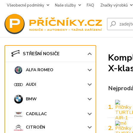
Všeobecné podmínky
Naše služby
FAQ
Značky výrobků
STŘEŠNÍ NOSIČE
Kompl
X-kla
ALFA ROMEO
AUDI
Nejprodá
BMW
1.
CADILLAC
2.
CITROËN