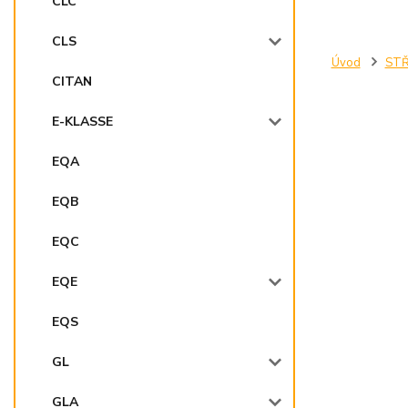
CLC
CLS
Úvod
STŘ
CITAN
E-KLASSE
EQA
EQB
EQC
EQE
EQS
GL
GLA