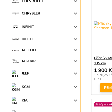
CHEVROLET
CHRYSLER
INFINITI
IVECO
JAECOO
Příčníky 
JAGUAR
135 cm
1 900 K
JEEP
1 570,25 K
DPH
KGM
Přid
KIA
TOP produk