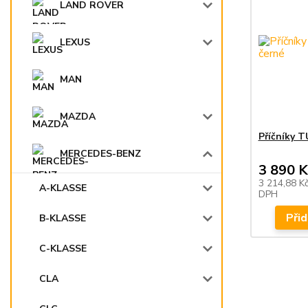
LAND ROVER
LEXUS
MAN
MAZDA
Příčníky 
MERCEDES-BENZ
3 890 K
3 214,88 K
A-KLASSE
DPH
Přid
B-KLASSE
C-KLASSE
CLA