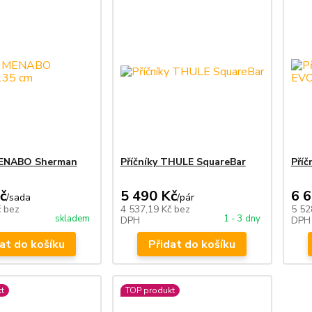
MENABO Sherman
Příčníky THULE SquareBar
Pří
č
5 490 Kč
6 
/
sada
/
pár
č
bez
4 537,19 Kč
bez
5 52
skladem
1 - 3 dny
DPH
DPH
at do košíku
Přidat do košíku
t
TOP produkt