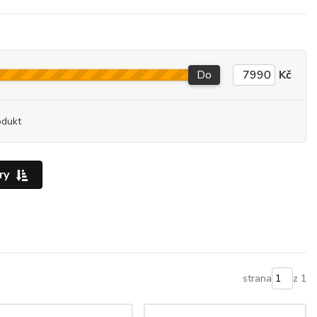
Do
Kč
odukt
ry
strana
z 1