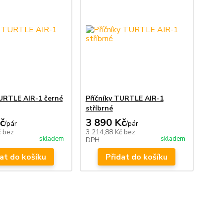
TURTLE AIR-1 černé
Příčníky TURTLE AIR-1
stříbrné
č
3 890 Kč
/
pár
/
pár
č
bez
3 214,88 Kč
bez
skladem
skladem
DPH
at do košíku
Přidat do košíku