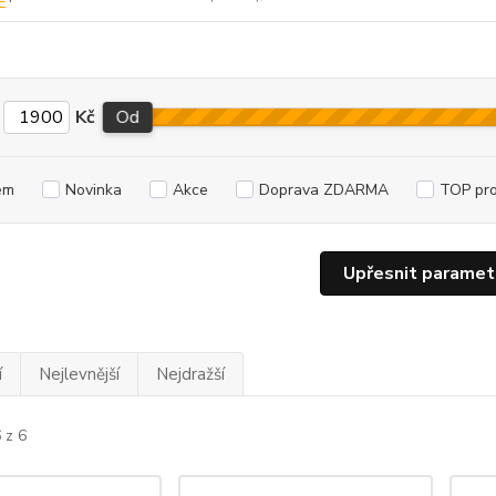
Kč
Od
em
Novinka
Akce
Doprava ZDARMA
TOP pr
Upřesnit paramet
í
Nejlevnější
Nejdražší
 z 6