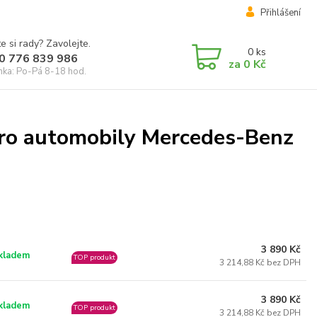
Přihlášení
e si rady? Zavolejte.
0
ks
0 776 839 986
za
0 Kč
inka: Po-Pá 8-18 hod.
pro automobily Mercedes-Benz
3 890 Kč
kladem
TOP produkt
3 214,88 Kč bez DPH
3 890 Kč
kladem
TOP produkt
3 214,88 Kč bez DPH