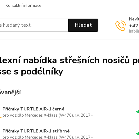
Kontaktní informace
Nevít
Hledat
+42
Infol
exní nabídka střešních nosičů 
sse s podélníky
vanější
Příčníky TURTLE AIR-1 černé
s
pro vozidlo Mercedes X-klass (W470), r.v. 2017+
Příčníky TURTLE AIR-1 stříbrné
s
pro vozidlo Mercedes X-klass (W470), r.v. 2017+