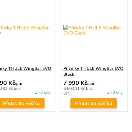
čníky THULE WingBar EVO
Příčníky THULE WingBar EVO
Black
690 Kč
7 990 Kč
/
pár
/
pár
8,93 Kč
bez
6 603,31 Kč
bez
1 - 3 dny
1 - 3 dny
DPH
Přidat do košíku
Přidat do košíku