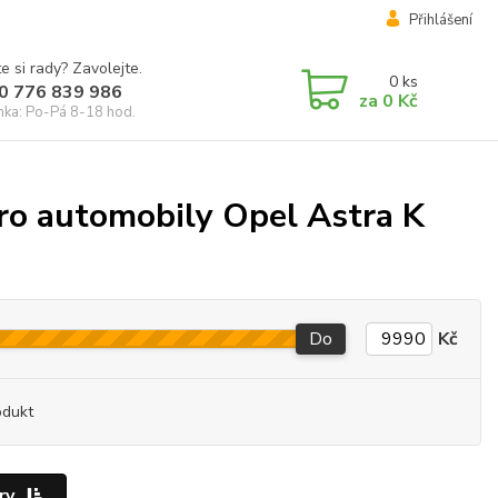
Přihlášení
e si rady? Zavolejte.
0
ks
0 776 839 986
za
0 Kč
inka: Po-Pá 8-18 hod.
ro automobily Opel Astra K
Do
Kč
odukt
ry