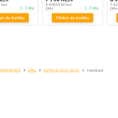
/
pár
/
pár
č
bez
6 438,02 Kč
bez
7 42
1 - 3 dny
1 - 3 dny
DPH
DPH
at do košíku
Přidat do košíku
EŠNÍ NOSIČE
OPEL
ASTRA K (2015-2022)
Hatchback