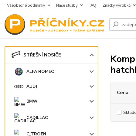
Všeobecné podmínky
Naše služby
FAQ
Značky výrobků
STŘEŠNÍ NOSIČE
Kompl
hatch
ALFA ROMEO
AUDI
Cena:
BMW
Sklad
CADILLAC
CITROËN