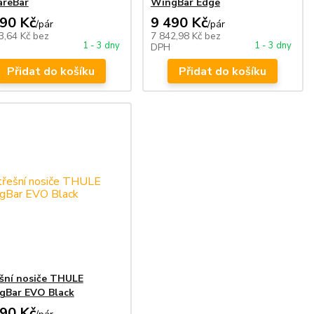
areBar
WingBar Edge
490 Kč
9 490 Kč
/
pár
/
pár
3,64 Kč
bez
7 842,98 Kč
bez
1 - 3 dny
1 - 3 dny
DPH
Přidat do košíku
Přidat do košíku
šní nosiče THULE
gBar EVO Black
990 Kč