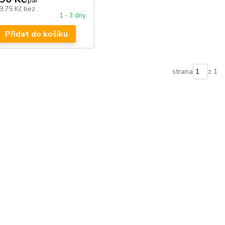
/
pár
9,75 Kč
bez
1 - 3 dny
Přidat do košíku
strana
z 1