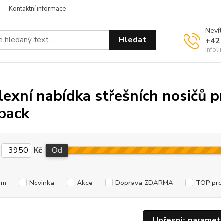
Kontaktní informace
Nevít
Hledat
+42
Infol
exní nabídka střešních nosičů p
back
Kč
Od
em
Novinka
Akce
Doprava ZDARMA
TOP pr
Upřesnit paramet