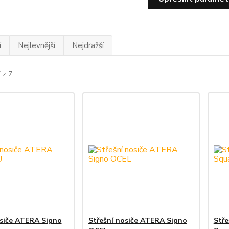
í
Nejlevnější
Nejdražší
 z 7
osiče ATERA Signo
Střešní nosiče ATERA Signo
Stře