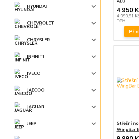
ALU
HYUNDAI
4 950 K
4 090,91 K
DPH
CHEVROLET
Přid
CHRYSLER
INFINITI
IVECO
JAECOO
JAGUAR
Střešní n
JEEP
WingBar E
9 990 K