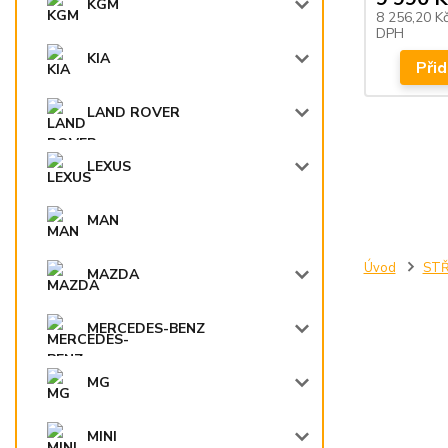
KGM
8 256,20 K
DPH
KIA
Přid
LAND ROVER
LEXUS
MAN
Úvod
STŘ
MAZDA
MERCEDES-BENZ
MG
MINI