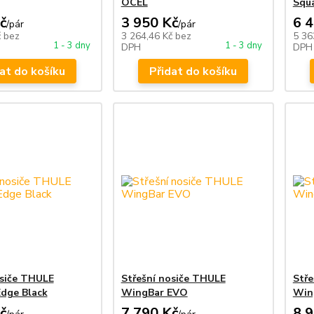
OCEL
Squ
č
3 950 Kč
6 
/
pár
/
pár
č
bez
3 264,46 Kč
bez
5 36
1 - 3 dny
1 - 3 dny
DPH
DPH
at do košíku
Přidat do košíku
osiče THULE
Střešní nosiče THULE
Stře
dge Black
WingBar EVO
Win
č
7 790 Kč
8 