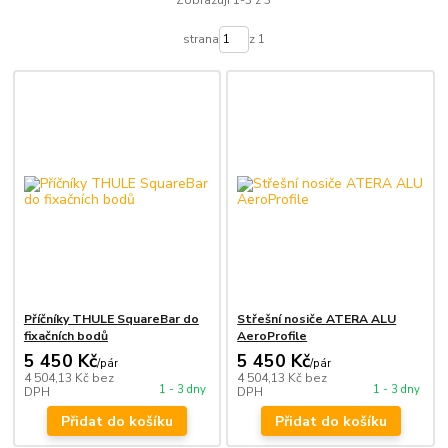
Zobrazuji 1-3 z 3
strana
z 1
Příčníky THULE SquareBar do
Střešní nosiče ATERA ALU
fixačních bodů
AeroProfile
5 450 Kč
5 450 Kč
/
pár
/
pár
4 504,13 Kč
bez
4 504,13 Kč
bez
1 - 3 dny
1 - 3 dny
DPH
DPH
Přidat do košíku
Přidat do košíku