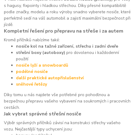
s hagusy, fixpointy i hladkou střechou. Díky přesné kompatibilitě
podle značky, modelu a roku výroby snadno vyberete nosiče, které
perfektně sedí na váš automobil a zajistí maximální bezpečnost při
jízdě.
Kompletní řešení pro přepravu na střeše i za autem
Kromě příčníků nabízíme také:
nosiče kol na tažné zařízení, střechu i zadní dveře
střešní boxy (autoboxy)
pro dovolenou i každodenní
použití
nosiče lyží a snowboardů
podélné nosiče
další praktické autopříslušenství
sněhové řetězy
Díky tomu u nás najdete vše potřebné pro pohodlnou a
bezpečnou přepravu vašeho vybavení na soukromých i pracovních
cestách.
Jak vybrat správné střešní nosiče
Výběr správných příčníků závisí na konstrukci střechy vašeho
vozu. Nejčastější typy uchycení jsou: