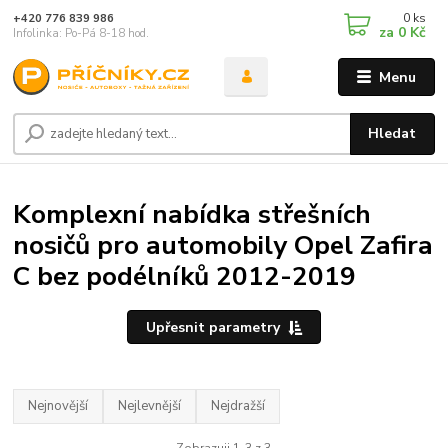
0
ks
+420 776 839 986
za
0 Kč
Infolinka: Po-Pá 8-18 hod.
Menu
Hledat
Komplexní nabídka střešních
nosičů pro automobily Opel Zafira
C bez podélníků 2012-2019
Upřesnit parametry
Nejnovější
Nejlevnější
Nejdražší