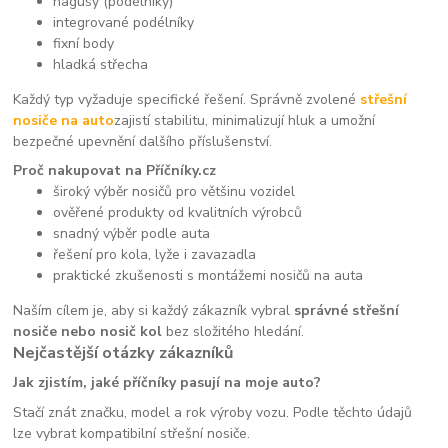
hagusy (podélníky)
integrované podélníky
fixní body
hladká střecha
Každý typ vyžaduje specifické řešení. Správně zvolené
střešní
nosiče na auto
zajistí stabilitu, minimalizují hluk a umožní
bezpečné upevnění dalšího příslušenství.
Proč nakupovat na Příčníky.cz
široký výběr nosičů pro většinu vozidel
ověřené produkty od kvalitních výrobců
snadný výběr podle auta
řešení pro kola, lyže i zavazadla
praktické zkušenosti s montážemi nosičů na auta
Naším cílem je, aby si každý zákazník vybral
správné střešní
nosiče nebo nosič kol
bez složitého hledání.
Nejčastější otázky zákazníků
Jak zjistím, jaké příčníky pasují na moje auto?
Stačí znát značku, model a rok výroby vozu. Podle těchto údajů
lze vybrat kompatibilní střešní nosiče.