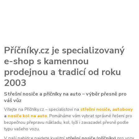
Příčníky.cz je specializovaný
e-shop s kamennou
prodejnou a tradicí od roku
2003
Střešní nosiče a příčníky na auto – výběr přesně pro
váš vůz
Vítejte na Příčníky.cz – specialistovi na
střešní nosiče
,
autoboxy
a
nosiče kol na auto
. Pomáháme vám vybrat správné řešení pro
bezpečnou přepravu nákladu, kol, lyží i zavazadel přesně podle
typu vašeho vozu.
V naší nabídce najdete kvalitní
střešní nosiče (příčníky)
pro vozy