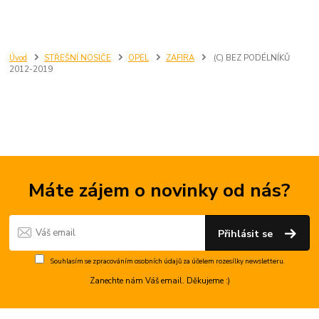
Úvod
STŘEŠNÍ NOSIČE
OPEL
ZAFIRA
(C) BEZ PODÉLNÍKŮ
2012-2019
Máte zájem o novinky od nás?
Přihlásit se
Souhlasím se
zpracováním osobních údajů
za účelem rozesílky newsletteru.
Zanechte nám Váš email. Děkujeme :)