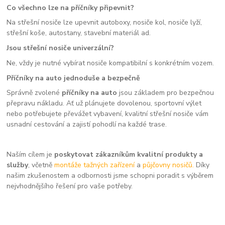
Co všechno lze na příčníky připevnit?
Na střešní nosiče lze upevnit autoboxy, nosiče kol, nosiče lyží,
střešní koše, autostany, stavební materiál ad.
Jsou střešní nosiče univerzální?
Ne, vždy je nutné vybírat nosiče kompatibilní s konkrétním vozem.
Příčníky na auto jednoduše a bezpečně
Správně zvolené
příčníky na auto
jsou základem pro bezpečnou
přepravu nákladu. Ať už plánujete dovolenou, sportovní výlet
nebo potřebujete převážet vybavení, kvalitní střešní nosiče vám
usnadní cestování a zajistí pohodlí na každé trase.
Naším cílem je
poskytovat zákazníkům kvalitní produkty a
služby
, včetně
montáže tažných zařízení
a
půjčovny nosičů.
Díky
našim zkušenostem a odbornosti jsme schopni poradit s výběrem
nejvhodnějšího řešení pro vaše potřeby.