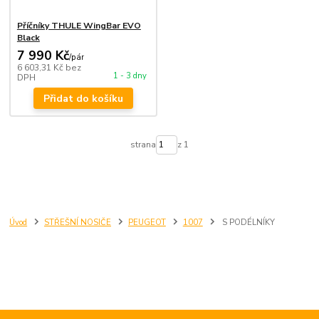
Příčníky THULE WingBar EVO
Black
7 990 Kč
/
pár
6 603,31 Kč
bez
1 - 3 dny
DPH
Přidat do košíku
strana
z 1
Úvod
STŘEŠNÍ NOSIČE
PEUGEOT
1007
S PODÉLNÍKY