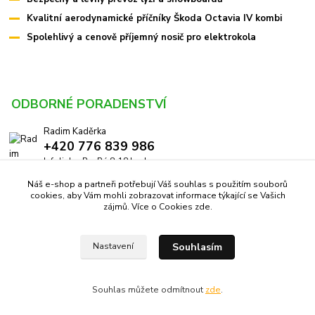
Kvalitní aerodynamické příčníky Škoda Octavia IV kombi
Spolehlivý a cenově příjemný nosič pro elektrokola
ODBORNÉ PORADENSTVÍ
Radim Kaděrka
+420 776 839 986
Infolinka: Po-Pá 8-18 hod.
Náš e-shop a partneři potřebují Váš souhlas s použitím souborů
info@pricniky.cz
cookies, aby Vám mohli zobrazovat informace týkající se Vašich
zájmů. Více o Cookies
zde
.
Souhlasím
Nastavení
Příčníky.cz -
Specialisté na nosiče
//
Webdesign
: Poradnyweb.cz
Souhlas můžete odmítnout
zde
.
Vytvořeno na
Eshop-rychle.cz