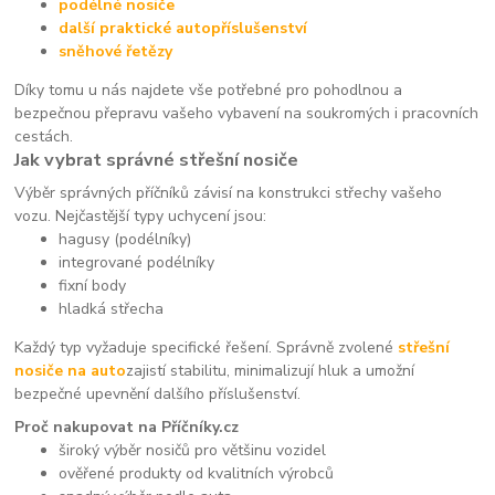
podélné nosiče
další praktické autopříslušenství
sněhové řetězy
Díky tomu u nás najdete vše potřebné pro pohodlnou a
bezpečnou přepravu vašeho vybavení na soukromých i pracovních
cestách.
Jak vybrat správné střešní nosiče
Výběr správných příčníků závisí na konstrukci střechy vašeho
vozu. Nejčastější typy uchycení jsou:
hagusy (podélníky)
integrované podélníky
fixní body
hladká střecha
Každý typ vyžaduje specifické řešení. Správně zvolené
střešní
nosiče na auto
zajistí stabilitu, minimalizují hluk a umožní
bezpečné upevnění dalšího příslušenství.
Proč nakupovat na Příčníky.cz
široký výběr nosičů pro většinu vozidel
ověřené produkty od kvalitních výrobců