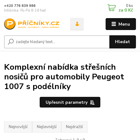
0
ks
+420 776 839 986
za
0 Kč
Infolinka: Po-Pá 8-18 hod.
Menu
Hledat
Komplexní nabídka střešních
nosičů pro automobily Peugeot
1007 s podélníky
Upřesnit parametry
Nejnovější
Nejlevnější
Nejdražší