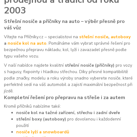
2003
Střešní nosiče a příčníky na auto – výběr přesně pro
váš vůz
Vítejte na Příčníky.cz – specialistovi na
střešní nosiče
,
autoboxy
a
nosiče kol na auto
. Pomáháme vám vybrat správné řešení pro
bezpečnou přepravu nákladu, kol, lyží i zavazadel přesně podle
typu vašeho vozu.
V naší nabídce najdete kvalitní
střešní nosiče (příčníky)
pro vozy
s hagusy, fixpointy i hladkou střechou. Díky přesné kompatibilitě
podle značky, modelu a roku výroby snadno vyberete nosiče, které
perfektně sedí na váš automobil a zajistí maximální bezpečnost při
jízdě.
Kompletní řešení pro přepravu na střeše i za autem
Kromě příčníků nabízíme také:
nosiče kol na tažné zařízení, střechu i zadní dveře
střešní boxy (autoboxy)
pro dovolenou i každodenní
použití
nosiče lyží a snowboardů