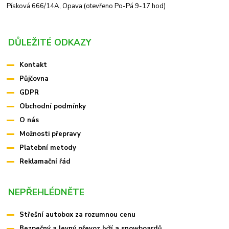
Písková 666/14A, Opava (otevřeno Po-Pá 9-17 hod)
DŮLEŽITÉ ODKAZY
Kontakt
Půjčovna
GDPR
Obchodní podmínky
O nás
Možnosti přepravy
Platební metody
Reklamační řád
NEPŘEHLÉDNĚTE
Střešní autobox za rozumnou cenu
Bezpečný a levný převoz lyží a snowboardů