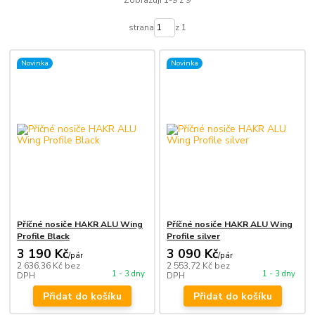
Zobrazuji 1-9 z 9
strana
z 1
Novinka
Novinka
Příčné nosiče HAKR ALU Wing
Příčné nosiče HAKR ALU Wing
Profile Black
Profile silver
3 190 Kč
3 090 Kč
/
pár
/
pár
2 636,36 Kč
bez
2 553,72 Kč
bez
1 - 3 dny
1 - 3 dny
DPH
DPH
Přidat do košíku
Přidat do košíku