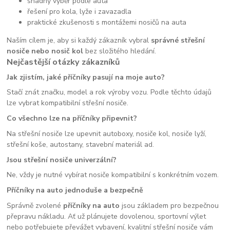
snadný výběr podle auta
řešení pro kola, lyže i zavazadla
praktické zkušenosti s montážemi nosičů na auta
Naším cílem je, aby si každý zákazník vybral
správné střešní
nosiče nebo nosič kol
bez složitého hledání.
Nejčastější otázky zákazníků
Jak zjistím, jaké příčníky pasují na moje auto?
Stačí znát značku, model a rok výroby vozu. Podle těchto údajů
lze vybrat kompatibilní střešní nosiče.
Co všechno lze na příčníky připevnit?
Na střešní nosiče lze upevnit autoboxy, nosiče kol, nosiče lyží,
střešní koše, autostany, stavební materiál ad.
Jsou střešní nosiče univerzální?
Ne, vždy je nutné vybírat nosiče kompatibilní s konkrétním vozem.
Příčníky na auto jednoduše a bezpečně
Správně zvolené
příčníky na auto
jsou základem pro bezpečnou
přepravu nákladu. Ať už plánujete dovolenou, sportovní výlet
nebo potřebujete převážet vybavení, kvalitní střešní nosiče vám