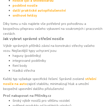
nosiče lyží a snowboardů
podélné nosiče
další praktické autopříslušenství
sněhové řetězy
Díky tomu u nás najdete vše potřebné pro pohodlnou a
bezpečnou přepravu vašeho vybavení na soukromých i pracovních
cestách.
Jak vybrat správné střešní nosiče
Výběr správných příčníků závisí na konstrukci střechy vašeho
vozu. Nejčastější typy uchycení jsou:
hagusy (podélníky)
integrované podélníky
fixní body
hladká střecha
Každý typ vyžaduje specifické řešení. Správně zvolené
střešní
nosiče na auto
zajistí stabilitu, minimalizují hluk a umožní
bezpečné upevnění dalšího příslušenství.
Proč nakupovat na Příčníky.cz
široký výběr nosičů pro většinu vozidel
ověřené produkty od kvalitních výrobců