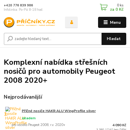
0
ks
+420 776 839 986
za
0 Kč
Infolinka: Po-Pá 8-18 hod.
Menu
Hledat
Komplexní nabídka střešních
nosičů pro automobily Peugeot
2008 2020+
Nejprodávanější
Příčné nosiče HAKR ALU WingProfile silver
1.
skladem
pro vozidlo Peugeot 2008, r.v. 2020+
4 090 Kč
3 380,17 Kč bez DPH