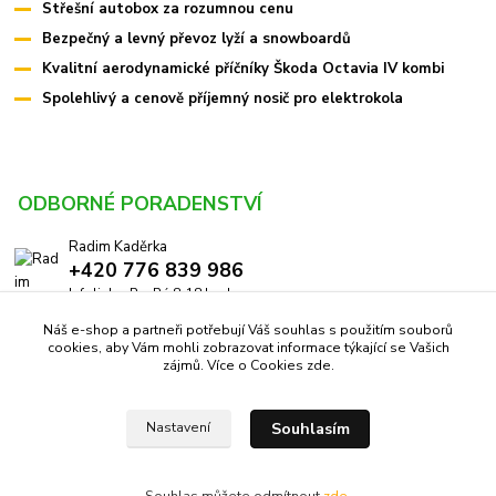
Střešní autobox za rozumnou cenu
Bezpečný a levný převoz lyží a snowboardů
Kvalitní aerodynamické příčníky Škoda Octavia IV kombi
Spolehlivý a cenově příjemný nosič pro elektrokola
ODBORNÉ PORADENSTVÍ
Radim Kaděrka
+420 776 839 986
Infolinka: Po-Pá 8-18 hod.
Náš e-shop a partneři potřebují Váš souhlas s použitím souborů
info@pricniky.cz
cookies, aby Vám mohli zobrazovat informace týkající se Vašich
zájmů. Více o Cookies
zde
.
Souhlasím
Nastavení
Příčníky.cz -
Specialisté na nosiče
//
Webdesign
: Poradnyweb.cz