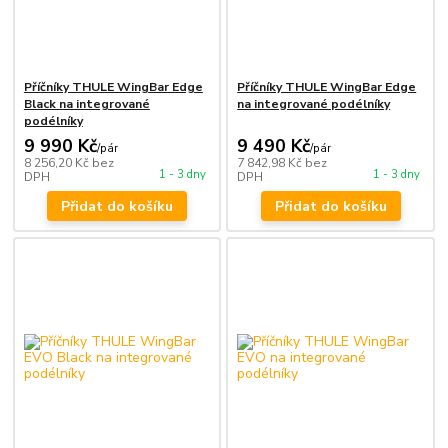
Příčníky THULE WingBar Edge
Příčníky THULE WingBar Edge
Black na integrované
na integrované podélníky
podélníky
9 990 Kč
9 490 Kč
/
pár
/
pár
8 256,20 Kč
bez
7 842,98 Kč
bez
1 - 3 dny
1 - 3 dny
DPH
DPH
Přidat do košíku
Přidat do košíku