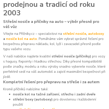
prodejnou a tradicí od roku
2003
Střešní nosiče a příčníky na auto – výběr přesně pro
váš vůz
Vítejte na Příčníky.cz – specialistovi na
střešní nosiče
,
autoboxy
a
nosiče kol na auto
. Pomáháme vám vybrat správné řešení pro
bezpečnou přepravu nákladu, kol, lyží i zavazadel přesně podle
typu vašeho vozu.
V naší nabídce najdete kvalitní
střešní nosiče (příčníky)
pro vozy
s hagusy, fixpointy i hladkou střechou. Díky přesné kompatibilitě
podle značky, modelu a roku výroby snadno vyberete nosiče, které
perfektně sedí na váš automobil a zajistí maximální bezpečnost při
jízdě.
Kompletní řešení pro přepravu na střeše i za autem
Kromě příčníků nabízíme také:
nosiče kol na tažné zařízení, střechu i zadní dveře
střešní boxy (autoboxy)
pro dovolenou i každodenní
použití