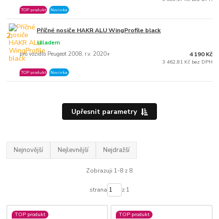
TOP produkt
Novinka
Příčné nosiče HAKR ALU WingProfile black
2.
skladem
pro vozidlo Peugeot 2008, r.v. 2020+
4 190 Kč
3 462,81 Kč bez DPH
TOP produkt
Novinka
Upřesnit parametry
Nejnovější
Nejlevnější
Nejdražší
Zobrazuji 1-8 z 8
strana
z 1
TOP produkt
TOP produkt