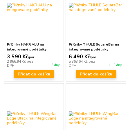
Příčníky HAKR ALU na
Příčníky THULE SquareBar na
integrované podélníky
integrované podélníky
3 590 Kč
6 490 Kč
/
pár
/
pár
2 966,94 Kč
bez
5 363,64 Kč
bez
1 - 3 dny
1 - 3 dny
DPH
DPH
Přidat do košíku
Přidat do košíku