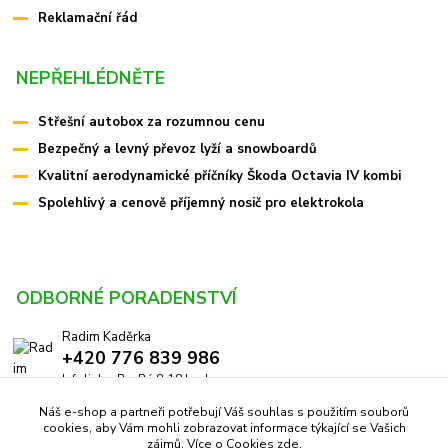
Reklamační řád
NEPŘEHLÉDNĚTE
Střešní autobox za rozumnou cenu
Bezpečný a levný převoz lyží a snowboardů
Kvalitní aerodynamické příčníky Škoda Octavia IV kombi
Spolehlivý a cenově příjemný nosič pro elektrokola
ODBORNÉ PORADENSTVÍ
Radim Kaděrka
+420 776 839 986
Infolinka: Po-Pá 8-18 hod.
Náš e-shop a partneři potřebují Váš souhlas s použitím souborů
info@pricniky.cz
cookies, aby Vám mohli zobrazovat informace týkající se Vašich
zájmů. Více o Cookies
zde
.