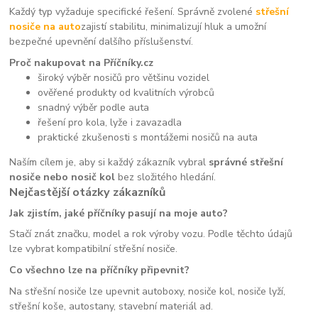
Každý typ vyžaduje specifické řešení. Správně zvolené
střešní
nosiče na auto
zajistí stabilitu, minimalizují hluk a umožní
bezpečné upevnění dalšího příslušenství.
Proč nakupovat na Příčníky.cz
široký výběr nosičů pro většinu vozidel
ověřené produkty od kvalitních výrobců
snadný výběr podle auta
řešení pro kola, lyže i zavazadla
praktické zkušenosti s montážemi nosičů na auta
Naším cílem je, aby si každý zákazník vybral
správné střešní
nosiče nebo nosič kol
bez složitého hledání.
Nejčastější otázky zákazníků
Jak zjistím, jaké příčníky pasují na moje auto?
Stačí znát značku, model a rok výroby vozu. Podle těchto údajů
lze vybrat kompatibilní střešní nosiče.
Co všechno lze na příčníky připevnit?
Na střešní nosiče lze upevnit autoboxy, nosiče kol, nosiče lyží,
střešní koše, autostany, stavební materiál ad.