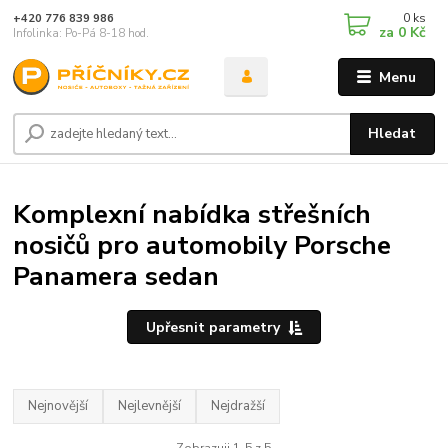
0
ks
+420 776 839 986
za
0 Kč
Infolinka: Po-Pá 8-18 hod.
Menu
Hledat
Komplexní nabídka střešních
nosičů pro automobily Porsche
Panamera sedan
Upřesnit parametry
Nejnovější
Nejlevnější
Nejdražší