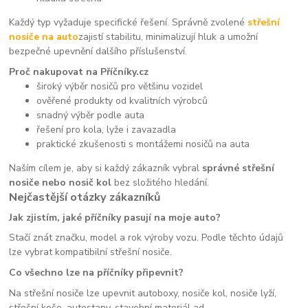
Každý typ vyžaduje specifické řešení. Správně zvolené
střešní
nosiče na auto
zajistí stabilitu, minimalizují hluk a umožní
bezpečné upevnění dalšího příslušenství.
Proč nakupovat na Příčníky.cz
široký výběr nosičů pro většinu vozidel
ověřené produkty od kvalitních výrobců
snadný výběr podle auta
řešení pro kola, lyže i zavazadla
praktické zkušenosti s montážemi nosičů na auta
Naším cílem je, aby si každý zákazník vybral
správné střešní
nosiče nebo nosič kol
bez složitého hledání.
Nejčastější otázky zákazníků
Jak zjistím, jaké příčníky pasují na moje auto?
Stačí znát značku, model a rok výroby vozu. Podle těchto údajů
lze vybrat kompatibilní střešní nosiče.
Co všechno lze na příčníky připevnit?
Na střešní nosiče lze upevnit autoboxy, nosiče kol, nosiče lyží,
střešní koše, autostany, stavební materiál ad.