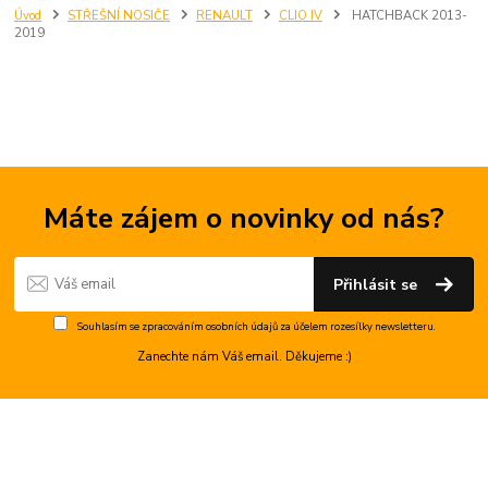
Úvod
STŘEŠNÍ NOSIČE
RENAULT
CLIO IV
HATCHBACK 2013-
2019
Máte zájem o novinky od nás?
Přihlásit se
Souhlasím se
zpracováním osobních údajů
za účelem rozesílky newsletteru.
Zanechte nám Váš email. Děkujeme :)