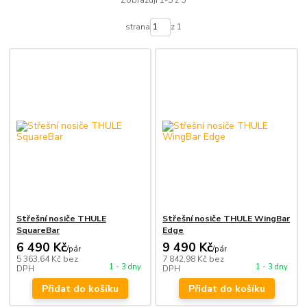
Zobrazuji 1-5 z 5
strana
z 1
Střešní nosiče THULE
Střešní nosiče THULE WingBar
SquareBar
Edge
6 490 Kč
9 490 Kč
/
pár
/
pár
5 363,64 Kč
bez
7 842,98 Kč
bez
1 - 3 dny
1 - 3 dny
DPH
DPH
Přidat do košíku
Přidat do košíku