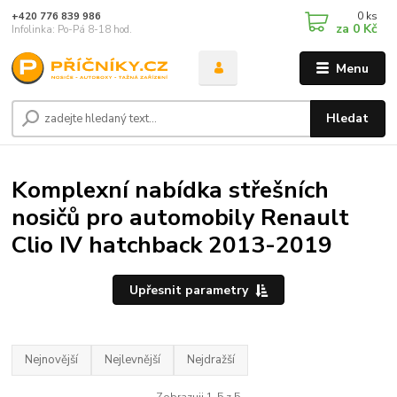
0
ks
+420 776 839 986
za
0 Kč
Infolinka: Po-Pá 8-18 hod.
Menu
Hledat
Komplexní nabídka střešních
nosičů pro automobily Renault
Clio IV hatchback 2013-2019
Upřesnit parametry
Nejnovější
Nejlevnější
Nejdražší