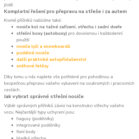
jízdě.
Kompletní řešení pro přepravu na střeše i za autem
Kromě příčníků nabízíme také:
nosiče kol na tažné zařízení, střechu i zadní dveře
střešní boxy (autoboxy)
pro dovolenou i každodenní
použití
nosiče lyží a snowboardů
podélné nosiče
další praktické autopříslušenství
sněhové řetězy
Díky tomu u nás najdete vše potřebné pro pohodlnou a
bezpečnou přepravu vašeho vybavení na soukromých i pracovních
cestách.
Jak vybrat správné střešní nosiče
Výběr správných příčníků závisí na konstrukci střechy vašeho
vozu. Nejčastější typy uchycení jsou:
hagusy (podélníky)
integrované podélníky
fixní body
hladká střecha