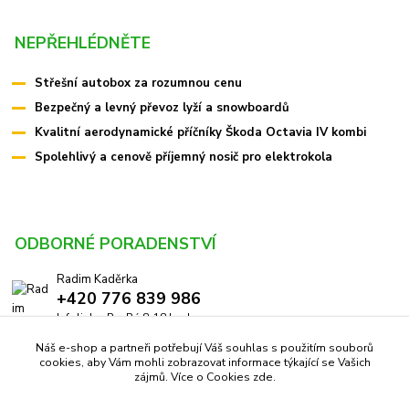
NEPŘEHLÉDNĚTE
Střešní autobox za rozumnou cenu
Bezpečný a levný převoz lyží a snowboardů
Kvalitní aerodynamické příčníky Škoda Octavia IV kombi
Spolehlivý a cenově příjemný nosič pro elektrokola
ODBORNÉ PORADENSTVÍ
Radim Kaděrka
+420 776 839 986
Infolinka: Po-Pá 8-18 hod.
Náš e-shop a partneři potřebují Váš souhlas s použitím souborů
info@pricniky.cz
cookies, aby Vám mohli zobrazovat informace týkající se Vašich
zájmů. Více o Cookies
zde
.