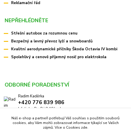
Reklamační řád
NEPŘEHLÉDNĚTE
Střešní autobox za rozumnou cenu
Bezpečný a levný převoz lyží a snowboardů
Kvalitní aerodynamické příčníky Škoda Octavia IV kombi
Spolehlivý a cenově příjemný nosič pro elektrokola
ODBORNÉ PORADENSTVÍ
Radim Kaděrka
+420 776 839 986
Infolinka: Po-Pá 8-18 hod.
Náš e-shop a partneři potřebují Váš souhlas s použitím souborů
info@pricniky.cz
cookies, aby Vám mohli zobrazovat informace týkající se Vašich
zájmů. Více o Cookies
zde
.