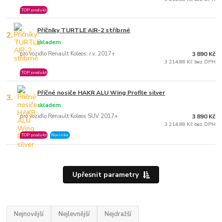
TOP produkt
Příčníky TURTLE AIR-2 stříbrné
2.
skladem
pro vozidlo Renault Koleos, r.v. 2017+
3 890 Kč
3 214,88 Kč bez DPH
TOP produkt
Příčné nosiče HAKR ALU Wing Profile silver
3.
skladem
pro vozidlo Renault Koleos SUV 2017+
3 890 Kč
3 214,88 Kč bez DPH
TOP produkt
Novinka
Upřesnit parametry
Nejnovější
Nejlevnější
Nejdražší