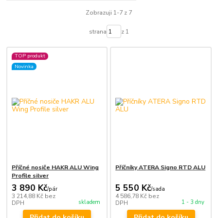
Zobrazuji 1-7 z 7
strana
z 1
TOP produkt
Novinka
Příčné nosiče HAKR ALU Wing
Příčníky ATERA Signo RTD ALU
Profile silver
3 890 Kč
5 550 Kč
/
pár
/
sada
3 214,88 Kč
bez
4 586,78 Kč
bez
skladem
1 - 3 dny
DPH
DPH
Přidat do košíku
Přidat do košíku