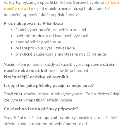
Každý typ vyžaduje specifické řešení. Správně zvolené
střešní
nosiče na auto
zajistí stabilitu, minimalizují hluk a umožní
bezpečné upevnění dalšího příslušenství.
Proč nakupovat na Příčníky.cz
široký výběr nosičů pro většinu vozidel
ověřené produkty od kvalitních výrobců
snadný výběr podle auta
řešení pro kola, lyže i zavazadla
praktické zkušenosti s montážemi nosičů na auta
Naším cílem je, aby si každý zákazník vybral
správné střešní
nosiče nebo nosič kol
bez složitého hledání.
Nejčastější otázky zákazníků
Jak zjistím, jaké příčníky pasují na moje auto?
Stačí znát značku, model a rok výroby vozu. Podle těchto údajů
lze vybrat kompatibilní střešní nosiče.
Co všechno lze na příčníky připevnit?
Na střešní nosiče lze upevnit autoboxy, nosiče kol, nosiče lyží,
střešní koše, autostany, stavební materiál ad.