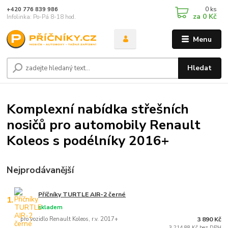
0
ks
+420 776 839 986
za
0 Kč
Infolinka: Po-Pá 8-18 hod.
Menu
Hledat
Komplexní nabídka střešních
nosičů pro automobily Renault
Koleos s podélníky 2016+
Nejprodávanější
Příčníky TURTLE AIR-2 černé
1.
skladem
pro vozidlo Renault Koleos, r.v. 2017+
3 890 Kč
3 214,88 Kč bez DPH