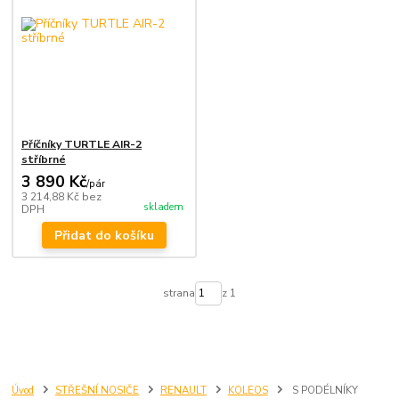
Příčníky TURTLE AIR-2
stříbrné
3 890 Kč
/
pár
3 214,88 Kč
bez
skladem
DPH
Přidat do košíku
strana
z 1
Úvod
STŘEŠNÍ NOSIČE
RENAULT
KOLEOS
S PODÉLNÍKY