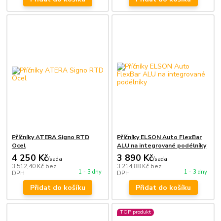
Příčníky ATERA Signo RTD
Příčníky ELSON Auto FlexBar
Ocel
ALU na integrované podélníky
4 250 Kč
3 890 Kč
/
sada
/
sada
3 512,40 Kč
bez
3 214,88 Kč
bez
1 - 3 dny
1 - 3 dny
DPH
DPH
Přidat do košíku
Přidat do košíku
TOP produkt