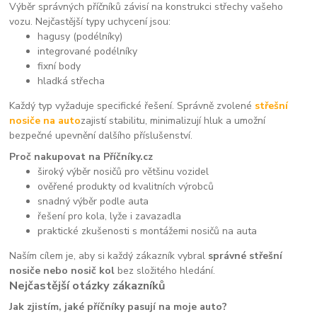
Výběr správných příčníků závisí na konstrukci střechy vašeho
vozu. Nejčastější typy uchycení jsou:
hagusy (podélníky)
integrované podélníky
fixní body
hladká střecha
Každý typ vyžaduje specifické řešení. Správně zvolené
střešní
nosiče na auto
zajistí stabilitu, minimalizují hluk a umožní
bezpečné upevnění dalšího příslušenství.
Proč nakupovat na Příčníky.cz
široký výběr nosičů pro většinu vozidel
ověřené produkty od kvalitních výrobců
snadný výběr podle auta
řešení pro kola, lyže i zavazadla
praktické zkušenosti s montážemi nosičů na auta
Naším cílem je, aby si každý zákazník vybral
správné střešní
nosiče nebo nosič kol
bez složitého hledání.
Nejčastější otázky zákazníků
Jak zjistím, jaké příčníky pasují na moje auto?