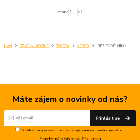
strana
z 1
Úvod
STŘEŠNÍ NOSIČE
TOYOTA
VERSO
BEZ PODÉLNÍKŮ
Máte zájem o novinky od nás?
Přihlásit se
Souhlasím se
zpracováním osobních údajů
za účelem rozesílky newsletteru.
Zanechte nám Váš email. Děkujeme :)