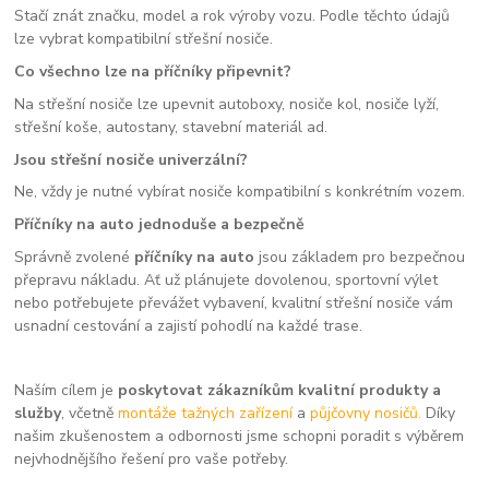
Stačí znát značku, model a rok výroby vozu. Podle těchto údajů
lze vybrat kompatibilní střešní nosiče.
Co všechno lze na příčníky připevnit?
Na střešní nosiče lze upevnit autoboxy, nosiče kol, nosiče lyží,
střešní koše, autostany, stavební materiál ad.
Jsou střešní nosiče univerzální?
Ne, vždy je nutné vybírat nosiče kompatibilní s konkrétním vozem.
Příčníky na auto jednoduše a bezpečně
Správně zvolené
příčníky na auto
jsou základem pro bezpečnou
přepravu nákladu. Ať už plánujete dovolenou, sportovní výlet
nebo potřebujete převážet vybavení, kvalitní střešní nosiče vám
usnadní cestování a zajistí pohodlí na každé trase.
Naším cílem je
poskytovat zákazníkům kvalitní produkty a
služby
, včetně
montáže tažných zařízení
a
půjčovny nosičů.
Díky
našim zkušenostem a odbornosti jsme schopni poradit s výběrem
nejvhodnějšího řešení pro vaše potřeby.