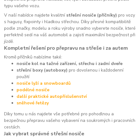
typu vašeho vozu.
V naší nabídce najdete kvalitní
střešní nosiče (příčníky)
pro vozy
s hagusy, fixpointy i hladkou střechou. Díky přesné kompatibilitě
podle značky, modelu a roku výroby snadno vyberete nosiče, které
perfektně sedí na váš automobil a zajistí maximální bezpečnost při
jízdě.
Kompletní řešení pro přepravu na střeše i za autem
Kromě příčníků nabízíme také:
nosiče kol na tažné zařízení, střechu i zadní dveře
střešní boxy (autoboxy)
pro dovolenou i každodenní
použití
nosiče lyží a snowboardů
podélné nosiče
další praktické autopříslušenství
sněhové řetězy
Díky tomu u nás najdete vše potřebné pro pohodlnou a
bezpečnou přepravu vašeho vybavení na soukromých i pracovních
cestách.
Jak vybrat správné střešní nosiče