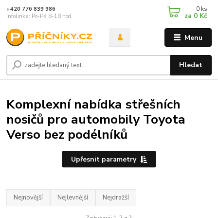
0
ks
+420 776 839 986
za
0 Kč
Infolinka: Po-Pá 8-18 hod.
Menu
Hledat
Komplexní nabídka střešních
nosičů pro automobily Toyota
Verso bez podélníků
Upřesnit parametry
Nejnovější
Nejlevnější
Nejdražší