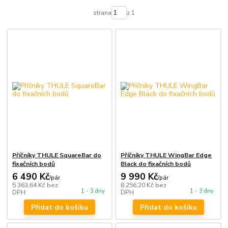
strana
z 1
Příčníky THULE SquareBar do
Příčníky THULE WingBar Edge
fixačních bodů
Black do fixačních bodů
6 490 Kč
9 990 Kč
/
pár
/
pár
5 363,64 Kč
bez
8 256,20 Kč
bez
1 - 3 dny
1 - 3 dny
DPH
DPH
Přidat do košíku
Přidat do košíku