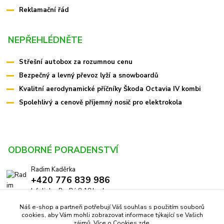
Reklamační řád
NEPŘEHLÉDNĚTE
Střešní autobox za rozumnou cenu
Bezpečný a levný převoz lyží a snowboardů
Kvalitní aerodynamické příčníky Škoda Octavia IV kombi
Spolehlivý a cenově příjemný nosič pro elektrokola
ODBORNÉ PORADENSTVÍ
Radim Kaděrka
+420 776 839 986
Infolinka: Po-Pá 8-18 hod.
Náš e-shop a partneři potřebují Váš souhlas s použitím souborů
info@pricniky.cz
cookies, aby Vám mohli zobrazovat informace týkající se Vašich
zájmů. Více o Cookies
zde
.