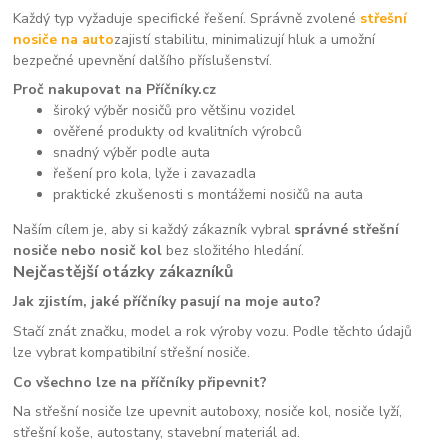
Každý typ vyžaduje specifické řešení. Správně zvolené
střešní
nosiče na auto
zajistí stabilitu, minimalizují hluk a umožní
bezpečné upevnění dalšího příslušenství.
Proč nakupovat na Příčníky.cz
široký výběr nosičů pro většinu vozidel
ověřené produkty od kvalitních výrobců
snadný výběr podle auta
řešení pro kola, lyže i zavazadla
praktické zkušenosti s montážemi nosičů na auta
Naším cílem je, aby si každý zákazník vybral
správné střešní
nosiče nebo nosič kol
bez složitého hledání.
Nejčastější otázky zákazníků
Jak zjistím, jaké příčníky pasují na moje auto?
Stačí znát značku, model a rok výroby vozu. Podle těchto údajů
lze vybrat kompatibilní střešní nosiče.
Co všechno lze na příčníky připevnit?
Na střešní nosiče lze upevnit autoboxy, nosiče kol, nosiče lyží,
střešní koše, autostany, stavební materiál ad.