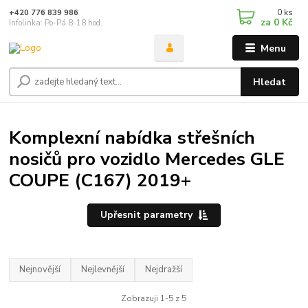
0
ks
+420 776 839 986
za
0 Kč
Infolinka: Po-Pá 8-18 hod.
Menu
Hledat
Komplexní nabídka střešních
nosičů pro vozidlo Mercedes GLE
COUPE (C167) 2019+
Upřesnit parametry
Nejnovější
Nejlevnější
Nejdražší
Zobrazuji 1-5 z 5