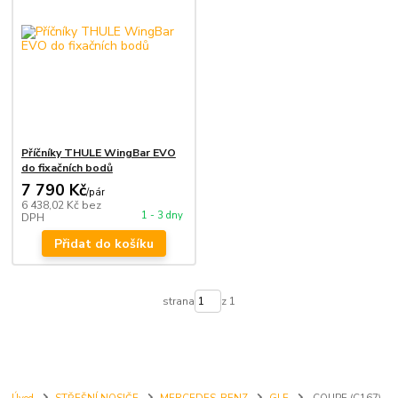
Příčníky THULE WingBar EVO
do fixačních bodů
7 790 Kč
/
pár
6 438,02 Kč
bez
1 - 3 dny
DPH
Přidat do košíku
strana
z 1