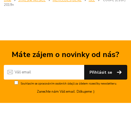
Úvod
STŘEŠNÍ NOSIČE
MERCEDES-BENZ
GLE
COUPE (C167)
2019+
Máte zájem o novinky od nás?
Přihlásit se
Souhlasím se
zpracováním osobních údajů
za účelem rozesílky newsletteru.
Zanechte nám Váš email. Děkujeme :)