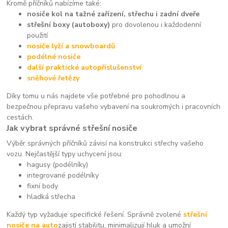
Kromě příčníků nabízíme také:
nosiče kol na tažné zařízení, střechu i zadní dveře
střešní boxy (autoboxy)
pro dovolenou i každodenní
použití
nosiče lyží a snowboardů
podélné nosiče
další praktické autopříslušenství
sněhové řetězy
Díky tomu u nás najdete vše potřebné pro pohodlnou a
bezpečnou přepravu vašeho vybavení na soukromých i pracovních
cestách.
Jak vybrat správné střešní nosiče
Výběr správných příčníků závisí na konstrukci střechy vašeho
vozu. Nejčastější typy uchycení jsou:
hagusy (podélníky)
integrované podélníky
fixní body
hladká střecha
Každý typ vyžaduje specifické řešení. Správně zvolené
střešní
nosiče na auto
zajistí stabilitu, minimalizují hluk a umožní