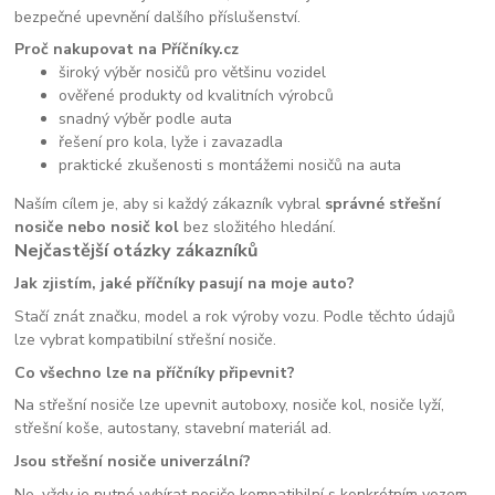
bezpečné upevnění dalšího příslušenství.
Proč nakupovat na Příčníky.cz
široký výběr nosičů pro většinu vozidel
ověřené produkty od kvalitních výrobců
snadný výběr podle auta
řešení pro kola, lyže i zavazadla
praktické zkušenosti s montážemi nosičů na auta
Naším cílem je, aby si každý zákazník vybral
správné střešní
nosiče nebo nosič kol
bez složitého hledání.
Nejčastější otázky zákazníků
Jak zjistím, jaké příčníky pasují na moje auto?
Stačí znát značku, model a rok výroby vozu. Podle těchto údajů
lze vybrat kompatibilní střešní nosiče.
Co všechno lze na příčníky připevnit?
Na střešní nosiče lze upevnit autoboxy, nosiče kol, nosiče lyží,
střešní koše, autostany, stavební materiál ad.
Jsou střešní nosiče univerzální?
Ne, vždy je nutné vybírat nosiče kompatibilní s konkrétním vozem.