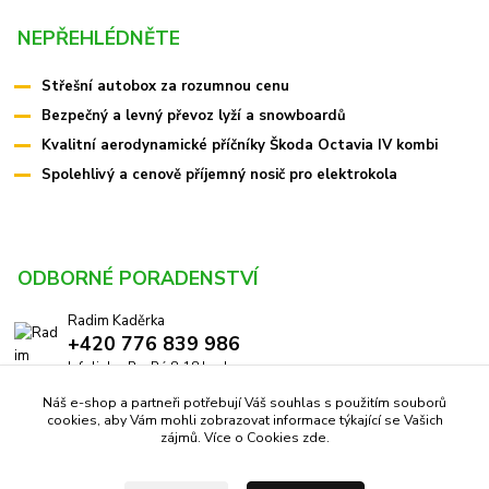
NEPŘEHLÉDNĚTE
Střešní autobox za rozumnou cenu
Bezpečný a levný převoz lyží a snowboardů
Kvalitní aerodynamické příčníky Škoda Octavia IV kombi
Spolehlivý a cenově příjemný nosič pro elektrokola
ODBORNÉ PORADENSTVÍ
Radim Kaděrka
+420 776 839 986
Infolinka: Po-Pá 8-18 hod.
Náš e-shop a partneři potřebují Váš souhlas s použitím souborů
info@pricniky.cz
cookies, aby Vám mohli zobrazovat informace týkající se Vašich
zájmů. Více o Cookies
zde
.