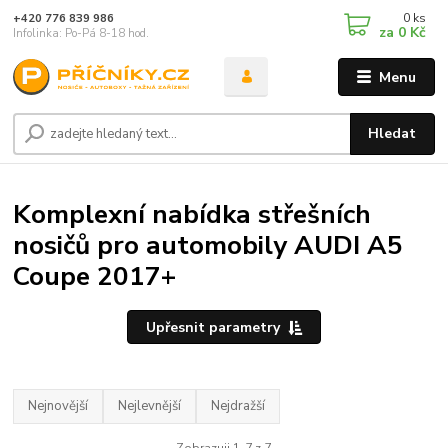
0
ks
+420 776 839 986
za
0 Kč
Infolinka: Po-Pá 8-18 hod.
Menu
Hledat
Komplexní nabídka střešních
nosičů pro automobily AUDI A5
Coupe 2017+
Upřesnit parametry
Nejnovější
Nejlevnější
Nejdražší