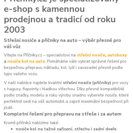
e-shop s kamennou
prodejnou a tradicí od roku
2003
Střešní nosiče a příčníky na auto – výběr přesně pro
váš vůz
Vítejte na Příčníky.cz – specialistovi na
střešní nosiče
,
autoboxy
a
nosiče kol na auto
. Pomáháme vám vybrat správné řešení pro
bezpečnou přepravu nákladu, kol, lyží i zavazadel přesně podle
typu vašeho vozu.
V naší nabídce najdete kvalitní
střešní nosiče (příčníky)
pro vozy
s hagusy, fixpointy i hladkou střechou. Díky přesné kompatibilitě
podle značky, modelu a roku výroby snadno vyberete nosiče, které
perfektně sedí na váš automobil a zajistí maximální bezpečnost při
jízdě.
Kompletní řešení pro přepravu na střeše i za autem
Kromě příčníků nabízíme také:
nosiče kol na tažné zařízení, střechu i zadní dveře