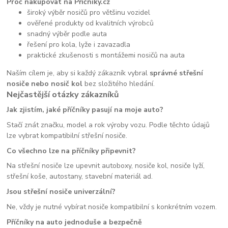
Proč nakupovat na Příčníky.cz
široký výběr nosičů pro většinu vozidel
ověřené produkty od kvalitních výrobců
snadný výběr podle auta
řešení pro kola, lyže i zavazadla
praktické zkušenosti s montážemi nosičů na auta
Naším cílem je, aby si každý zákazník vybral
správné střešní
nosiče nebo nosič kol
bez složitého hledání.
Nejčastější otázky zákazníků
Jak zjistím, jaké příčníky pasují na moje auto?
Stačí znát značku, model a rok výroby vozu. Podle těchto údajů
lze vybrat kompatibilní střešní nosiče.
Co všechno lze na příčníky připevnit?
Na střešní nosiče lze upevnit autoboxy, nosiče kol, nosiče lyží,
střešní koše, autostany, stavební materiál ad.
Jsou střešní nosiče univerzální?
Ne, vždy je nutné vybírat nosiče kompatibilní s konkrétním vozem.
Příčníky na auto jednoduše a bezpečně