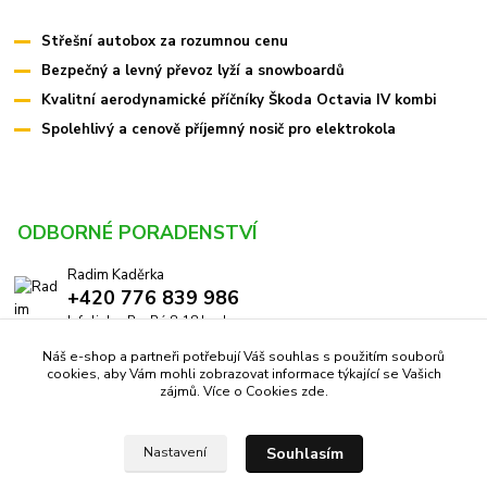
Střešní autobox za rozumnou cenu
Bezpečný a levný převoz lyží a snowboardů
Kvalitní aerodynamické příčníky Škoda Octavia IV kombi
Spolehlivý a cenově příjemný nosič pro elektrokola
ODBORNÉ PORADENSTVÍ
Radim Kaděrka
+420 776 839 986
Infolinka: Po-Pá 8-18 hod.
Náš e-shop a partneři potřebují Váš souhlas s použitím souborů
info@pricniky.cz
cookies, aby Vám mohli zobrazovat informace týkající se Vašich
zájmů. Více o Cookies
zde
.
Souhlasím
Nastavení