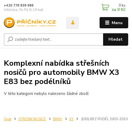
0
ks
+420 776 839 986
za
0 Kč
Infolinka: Po-Pá 8-18 hod.
Menu
Hledat
Komplexní nabídka střešních
nosičů pro automobily BMW X3
E83 bez podélníků
V této kategorii nebylo nalezeno žádné zboží.
Úvod
STŘEŠNÍ NOSIČE
BMW
X3
(E83) BEZ PODÉL 2003-2010