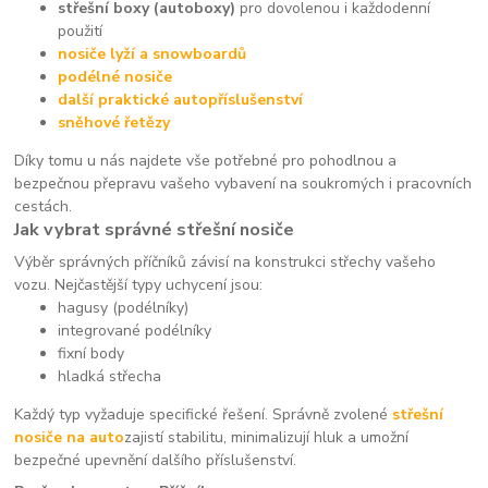
střešní boxy (autoboxy)
pro dovolenou i každodenní
použití
nosiče lyží a snowboardů
podélné nosiče
další praktické autopříslušenství
sněhové řetězy
Díky tomu u nás najdete vše potřebné pro pohodlnou a
bezpečnou přepravu vašeho vybavení na soukromých i pracovních
cestách.
Jak vybrat správné střešní nosiče
Výběr správných příčníků závisí na konstrukci střechy vašeho
vozu. Nejčastější typy uchycení jsou:
hagusy (podélníky)
integrované podélníky
fixní body
hladká střecha
Každý typ vyžaduje specifické řešení. Správně zvolené
střešní
nosiče na auto
zajistí stabilitu, minimalizují hluk a umožní
bezpečné upevnění dalšího příslušenství.