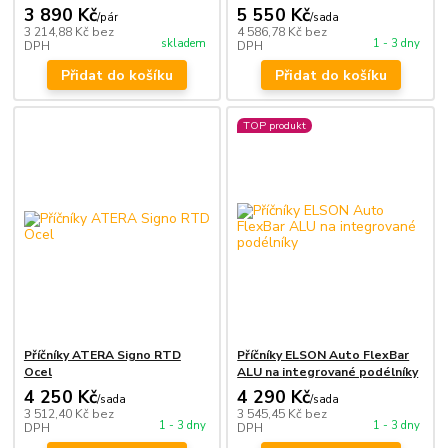
3 890 Kč
5 550 Kč
/
pár
/
sada
3 214,88 Kč
bez
4 586,78 Kč
bez
skladem
1 - 3 dny
DPH
DPH
Přidat do košíku
Přidat do košíku
TOP produkt
Příčníky ATERA Signo RTD
Příčníky ELSON Auto FlexBar
Ocel
ALU na integrované podélníky
4 250 Kč
4 290 Kč
/
sada
/
sada
3 512,40 Kč
bez
3 545,45 Kč
bez
1 - 3 dny
1 - 3 dny
DPH
DPH