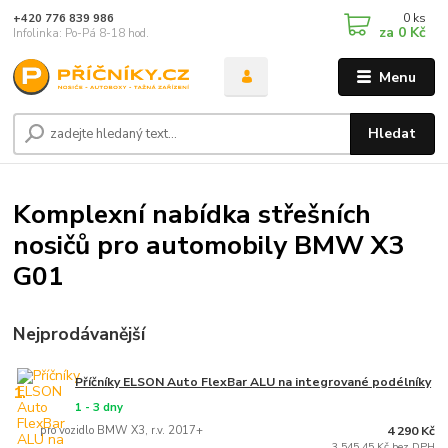
0
ks
+420 776 839 986
za
0 Kč
Infolinka: Po-Pá 8-18 hod.
Menu
Hledat
Komplexní nabídka střešních
nosičů pro automobily BMW X3
G01
Nejprodávanější
Příčníky ELSON Auto FlexBar ALU na integrované podélníky
1.
1 - 3 dny
pro vozidlo BMW X3, r.v. 2017+
4 290 Kč
3 545,45 Kč bez DPH