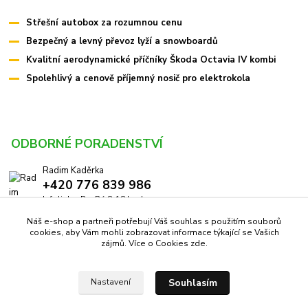
Střešní autobox za rozumnou cenu
Bezpečný a levný převoz lyží a snowboardů
Kvalitní aerodynamické příčníky Škoda Octavia IV kombi
Spolehlivý a cenově příjemný nosič pro elektrokola
ODBORNÉ PORADENSTVÍ
Radim Kaděrka
+420 776 839 986
Infolinka: Po-Pá 8-18 hod.
Náš e-shop a partneři potřebují Váš souhlas s použitím souborů
info@pricniky.cz
cookies, aby Vám mohli zobrazovat informace týkající se Vašich
zájmů. Více o Cookies
zde
.
Souhlasím
Nastavení