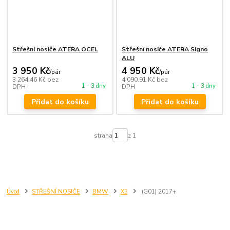
Střešní nosiče ATERA OCEL
Střešní nosiče ATERA Signo
ALU
3 950 Kč
4 950 Kč
/
pár
/
pár
3 264,46 Kč
bez
4 090,91 Kč
bez
1 - 3 dny
1 - 3 dny
DPH
DPH
Přidat do košíku
Přidat do košíku
strana
z 1
Úvod
STŘEŠNÍ NOSIČE
BMW
X3
(G01) 2017+