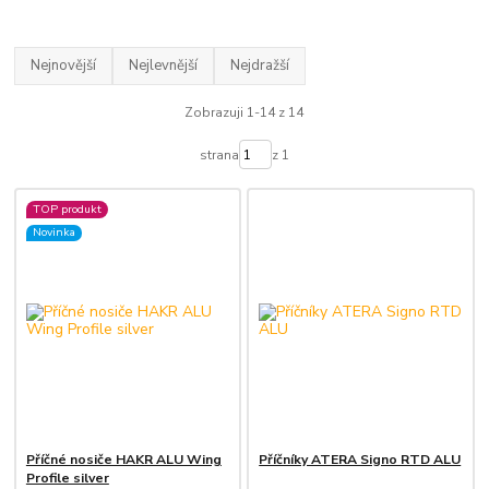
Nejnovější
Nejlevnější
Nejdražší
Zobrazuji 1-14 z 14
strana
z 1
TOP produkt
Novinka
Příčné nosiče HAKR ALU Wing
Příčníky ATERA Signo RTD ALU
Profile silver