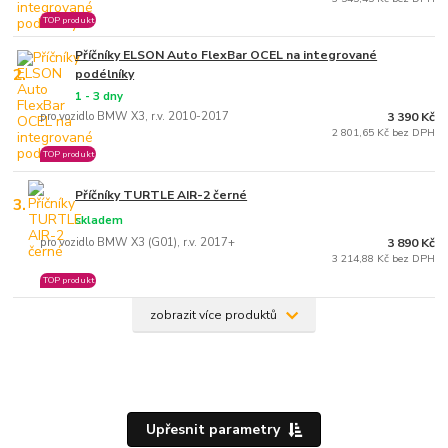
TOP produkt
Příčníky ELSON Auto FlexBar OCEL na integrované
2.
podélníky
1 - 3 dny
pro vozidlo BMW X3, r.v. 2010-2017
3 390 Kč
2 801,65 Kč bez DPH
TOP produkt
Příčníky TURTLE AIR-2 černé
3.
skladem
pro vozidlo BMW X3 (G01), r.v. 2017+
3 890 Kč
3 214,88 Kč bez DPH
TOP produkt
zobrazit více produktů
Upřesnit parametry