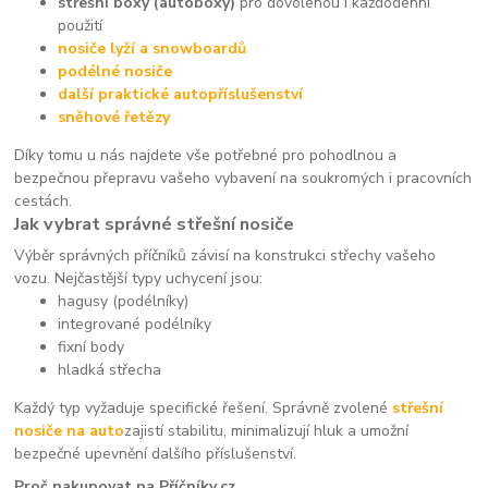
střešní boxy (autoboxy)
pro dovolenou i každodenní
použití
nosiče lyží a snowboardů
podélné nosiče
další praktické autopříslušenství
sněhové řetězy
Díky tomu u nás najdete vše potřebné pro pohodlnou a
bezpečnou přepravu vašeho vybavení na soukromých i pracovních
cestách.
Jak vybrat správné střešní nosiče
Výběr správných příčníků závisí na konstrukci střechy vašeho
vozu. Nejčastější typy uchycení jsou:
hagusy (podélníky)
integrované podélníky
fixní body
hladká střecha
Každý typ vyžaduje specifické řešení. Správně zvolené
střešní
nosiče na auto
zajistí stabilitu, minimalizují hluk a umožní
bezpečné upevnění dalšího příslušenství.
Proč nakupovat na Příčníky.cz