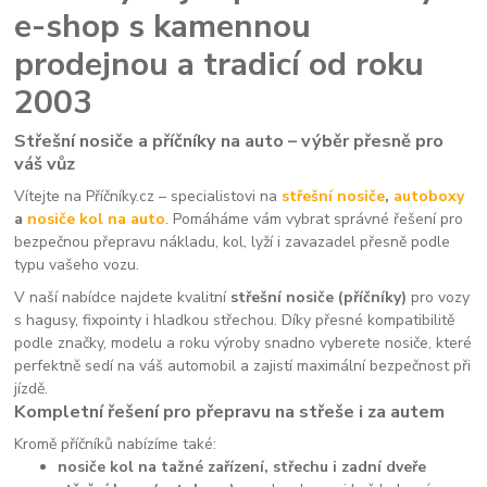
e-shop s kamennou
prodejnou a tradicí od roku
2003
Střešní nosiče a příčníky na auto – výběr přesně pro
váš vůz
Vítejte na Příčníky.cz – specialistovi na
střešní nosiče
,
autoboxy
a
nosiče kol na auto
. Pomáháme vám vybrat správné řešení pro
bezpečnou přepravu nákladu, kol, lyží i zavazadel přesně podle
typu vašeho vozu.
V naší nabídce najdete kvalitní
střešní nosiče (příčníky)
pro vozy
s hagusy, fixpointy i hladkou střechou. Díky přesné kompatibilitě
podle značky, modelu a roku výroby snadno vyberete nosiče, které
perfektně sedí na váš automobil a zajistí maximální bezpečnost při
jízdě.
Kompletní řešení pro přepravu na střeše i za autem
Kromě příčníků nabízíme také:
nosiče kol na tažné zařízení, střechu i zadní dveře