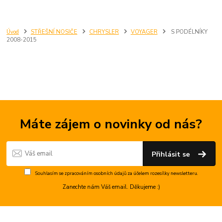
Úvod
STŘEŠNÍ NOSIČE
CHRYSLER
VOYAGER
S PODÉLNÍKY
2008-2015
Máte zájem o novinky od nás?
Přihlásit se
Souhlasím se
zpracováním osobních údajů
za účelem rozesílky newsletteru.
Zanechte nám Váš email. Děkujeme :)