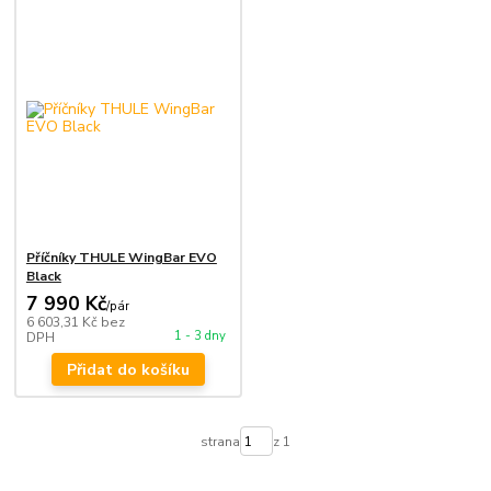
Příčníky THULE WingBar EVO
Black
7 990 Kč
/
pár
6 603,31 Kč
bez
1 - 3 dny
DPH
Přidat do košíku
strana
z 1