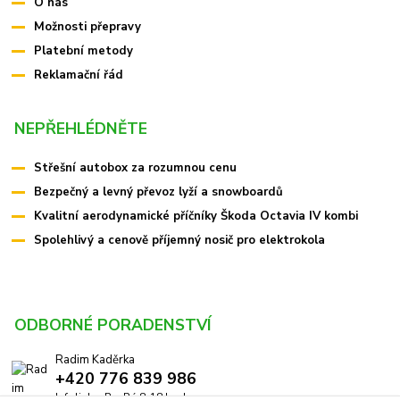
O nás
Možnosti přepravy
Platební metody
Reklamační řád
NEPŘEHLÉDNĚTE
Střešní autobox za rozumnou cenu
Bezpečný a levný převoz lyží a snowboardů
Kvalitní aerodynamické příčníky Škoda Octavia IV kombi
Spolehlivý a cenově příjemný nosič pro elektrokola
ODBORNÉ PORADENSTVÍ
Radim Kaděrka
+420 776 839 986
Infolinka: Po-Pá 8-18 hod.