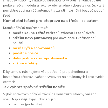
s hagusy, fixpointy i hladkou střechou. Díky přesné kompatibilitě
podle značky, modelu a roku výroby snadno vyberete nosiče, které
perfektně sedí na váš automobil a zajistí maximální bezpečnost při
jízdě.
Kompletní řešení pro přepravu na střeše i za autem
Kromě příčníků nabízíme také:
nosiče kol na tažné zařízení, střechu i zadní dveře
střešní boxy (autoboxy)
pro dovolenou i každodenní
použití
nosiče lyží a snowboardů
podélné nosiče
další praktické autopříslušenství
sněhové řetězy
Díky tomu u nás najdete vše potřebné pro pohodlnou a
bezpečnou přepravu vašeho vybavení na soukromých i pracovních
cestách.
Jak vybrat správné střešní nosiče
Výběr správných příčníků závisí na konstrukci střechy vašeho
vozu. Nejčastější typy uchycení jsou:
hagusy (podélníky)