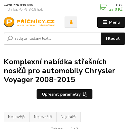
0
ks
+420 776 839 986
za
0 Kč
Infolinka: Po-Pá 8-18 hod.
Menu
Hledat
Komplexní nabídka střešních
nosičů pro automobily Chrysler
Voyager 2008-2015
Upřesnit parametry
Nejnovější
Nejlevnější
Nejdražší