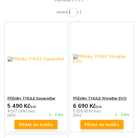
Zobrazuji 1-3 z 3
strana
z 1
Příčníky THULE SquareBar
Příčníky THULE WingBar EVO
5 490 Kč
6 690 Kč
/
pár
/
pár
4 537,19 Kč
bez
5 528,93 Kč
bez
1 - 3 dny
1 - 3 dny
DPH
DPH
Přidat do košíku
Přidat do košíku