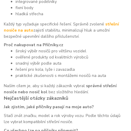
integrované podélníky
fixní body
hladká střecha
Každý typ vyžaduje specifické řešení. Správně zvolené
střešní
nosiče na auto
zajistí stabilitu, minimalizují hluk a umožní
bezpečné upevnění dalšího příslušenství.
Proč nakupovat na Příčníky.cz
široký výběr nosičů pro většinu vozidel
ověřené produkty od kvalitních výrobců
snadný výběr podle auta
řešení pro kola, lyže i zavazadla
praktické zkušenosti s montážemi nosičů na auta
Naším cílem je, aby si každý zákazník vybral
správné střešní
nosiče nebo nosič kol
bez složitého hledání.
Nejčastější otázky zákazníků
Jak zjistím, jaké příčníky pasují na moje auto?
Stačí znát značku, model a rok výroby vozu. Podle těchto údajů
lze vybrat kompatibilní střešní nosiče.
Co všechno lze na příčníky připevnit?