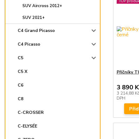
TOP produk
SUV Aircross 2012+
SUV 2021+
C4 Grand Picasso
C4 Picasso
C5
C5 X
Příčníky 
C6
3 890 K
3 214,88 K
DPH
C8
Přid
C-CROSSER
C-ELYSÉE