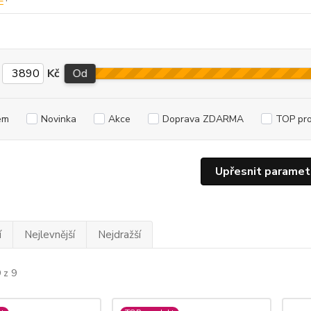
Kč
Od
em
Novinka
Akce
Doprava ZDARMA
TOP pr
Upřesnit paramet
í
Nejlevnější
Nejdražší
 z 9