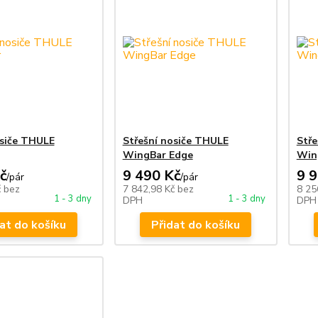
osiče THULE
Střešní nosiče THULE
Stře
WingBar Edge
Win
č
9 490 Kč
9 
/
pár
/
pár
č
bez
7 842,98 Kč
bez
8 25
1 - 3 dny
1 - 3 dny
DPH
DPH
at do košíku
Přidat do košíku