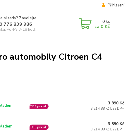
Přihlášení
e si rady? Zavolejte.
0
ks
0 776 839 986
za
0 Kč
inka: Po-Pá 8-18 hod.
ro automobily Citroen C4
3 890 Kč
kladem
TOP produkt
3 214,88 Kč bez DPH
3 890 Kč
kladem
TOP produkt
3 214,88 Kč bez DPH