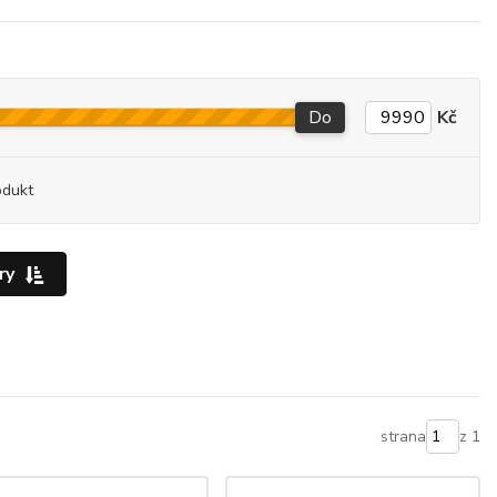
Do
Kč
odukt
ry
strana
z 1