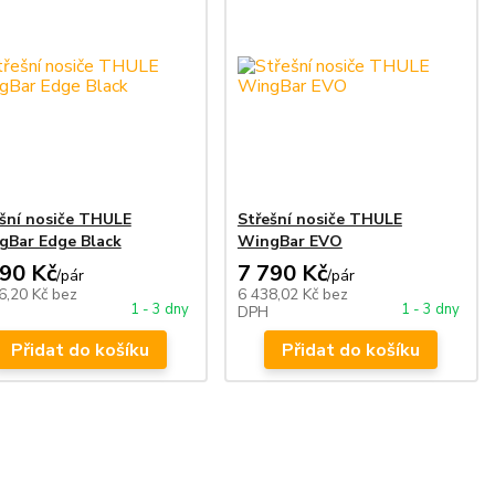
šní nosiče THULE
Střešní nosiče THULE
gBar Edge Black
WingBar EVO
990 Kč
7 790 Kč
/
pár
/
pár
6,20 Kč
bez
6 438,02 Kč
bez
1 - 3 dny
1 - 3 dny
DPH
Přidat do košíku
Přidat do košíku