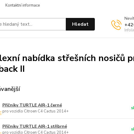
Kontaktní informace
Nevít
Hledat
+42
Infol
exní nabídka střešních nosičů p
ack II
vanější
Příčníky TURTLE AIR-1 černé
s
pro vozidlo Citroen C4 Cactus 2014+
Příčníky TURTLE AIR-1 stříbrné
s
pro vozidlo Citroen C4 Cactus 2014+