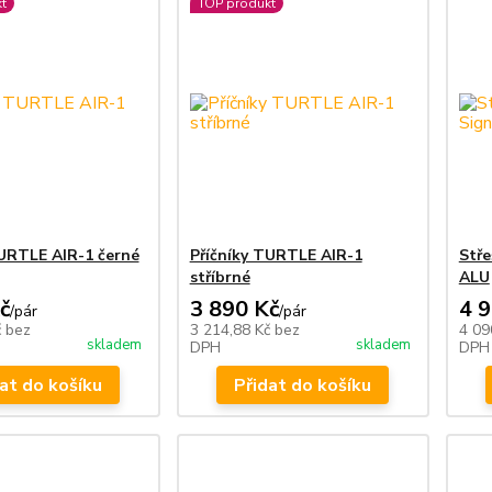
t
TOP produkt
TURTLE AIR-1 černé
Příčníky TURTLE AIR-1
Stře
stříbrné
ALU
č
3 890 Kč
4 
/
pár
/
pár
č
bez
3 214,88 Kč
bez
4 09
skladem
skladem
DPH
DPH
at do košíku
Přidat do košíku