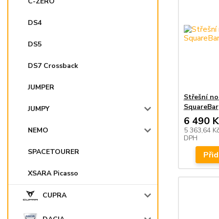
C-ZERO
DS4
DS5
DS7 Crossback
JUMPER
Střešní n
SquareBar
JUMPY
6 490 K
NEMO
5 363,64 K
DPH
SPACETOURER
Přid
XSARA Picasso
CUPRA