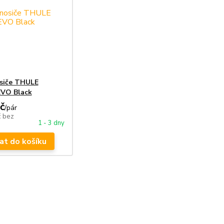
osiče THULE
VO Black
č
/
pár
č
bez
1 - 3 dny
at do košíku