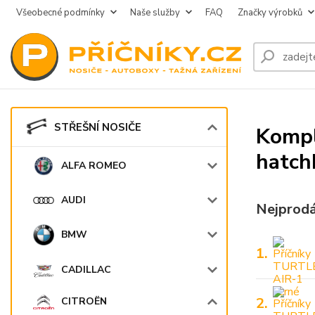
Všeobecné podmínky
Naše služby
FAQ
Značky výrobků
STŘEŠNÍ NOSIČE
Kompl
hatchb
ALFA ROMEO
AUDI
Nejprodá
BMW
1.
CADILLAC
2.
CITROËN