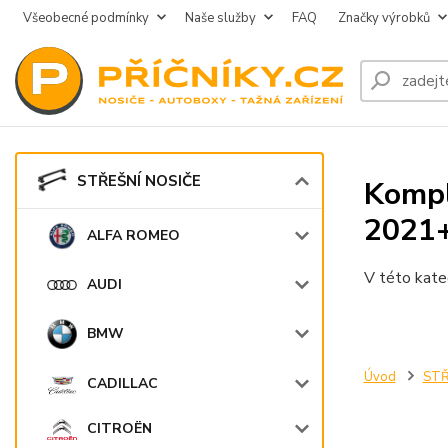
Všeobecné podmínky
Naše služby
FAQ
Značky výrobků
STŘEŠNÍ NOSIČE
Kompl
2021
ALFA ROMEO
V této kate
AUDI
BMW
Úvod
STŘ
CADILLAC
CITROËN