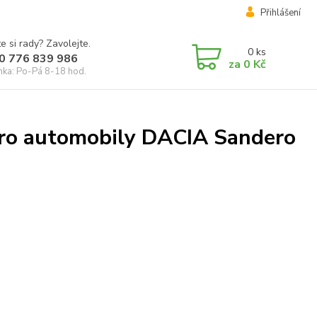
Přihlášení
e si rady? Zavolejte.
0
ks
0 776 839 986
za
0 Kč
inka: Po-Pá 8-18 hod.
pro automobily DACIA Sandero