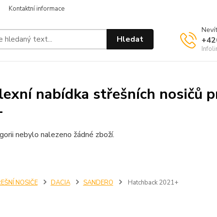
Kontaktní informace
Nevít
Hledat
+42
Infol
exní nabídka střešních nosičů 
+
gorii nebylo nalezeno žádné zboží.
EŠNÍ NOSIČE
DACIA
SANDERO
Hatchback 2021+