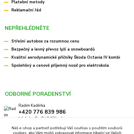
Platební metody
Reklamační řád
NEPŘEHLÉDNĚTE
Střešní autobox za rozumnou cenu
Bezpečný a levný převoz lyží a snowboardů
Kvalitní aerodynamické příčníky Škoda Octavia IV kombi
Spolehlivý a cenově příjemný nosič pro elektrokola
ODBORNÉ PORADENSTVÍ
Radim Kaděrka
+420 776 839 986
Infolinka: Po-Pá 8-18 hod.
Náš e-shop a partneři potřebují Váš souhlas s použitím souborů
info@pricniky.cz
cookies, aby Vám mohli zobrazovat informace týkající se Vašich