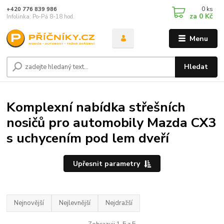
0
ks
+420 776 839 986
za
0 Kč
Infolinka: Po-Pá 8-18 hod.
Menu
Hledat
Komplexní nabídka střešních
nosičů pro automobily Mazda CX3
s uchycením pod lem dveří
Upřesnit parametry
Nejnovější
Nejlevnější
Nejdražší