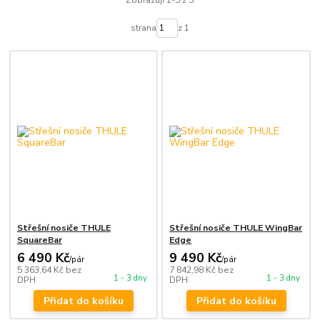
Zobrazuji 1-5 z 5
strana
z 1
Střešní nosiče THULE
Střešní nosiče THULE WingBar
SquareBar
Edge
6 490 Kč
9 490 Kč
/
pár
/
pár
5 363,64 Kč
bez
7 842,98 Kč
bez
1 - 3 dny
1 - 3 dny
DPH
DPH
Přidat do košíku
Přidat do košíku