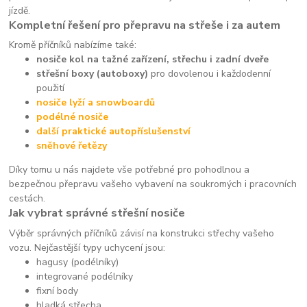
jízdě.
Kompletní řešení pro přepravu na střeše i za autem
Kromě příčníků nabízíme také:
nosiče kol na tažné zařízení, střechu i zadní dveře
střešní boxy (autoboxy)
pro dovolenou i každodenní
použití
nosiče lyží a snowboardů
podélné nosiče
další praktické autopříslušenství
sněhové řetězy
Díky tomu u nás najdete vše potřebné pro pohodlnou a
bezpečnou přepravu vašeho vybavení na soukromých i pracovních
cestách.
Jak vybrat správné střešní nosiče
Výběr správných příčníků závisí na konstrukci střechy vašeho
vozu. Nejčastější typy uchycení jsou:
hagusy (podélníky)
integrované podélníky
fixní body
hladká střecha