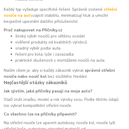
Každý typ vyžaduje specifické řešení. Správně zvolené
střešní
nosiče na auto
zajistí stabilitu, minimalizují hluk a umožní
bezpečné upevnění dalšího příslušenství.
Proč nakupovat na Příčníky.cz
široký výběr nosičů pro většinu vozidel
ověřené produkty od kvalitních výrobců
snadný výběr podle auta
řešení pro kola, lyže i zavazadla
praktické zkušenosti s montážemi nosičů na auta
Naším cílem je, aby si každý zákazník vybral
správné střešní
nosiče nebo nosič kol
bez složitého hledání.
Nejčastější otázky zákazníků
Jak zjistím, jaké příčníky pasují na moje auto?
Stačí znát značku, model a rok výroby vozu. Podle těchto údajů
lze vybrat kompatibilní střešní nosiče.
Co všechno lze na příčníky připevnit?
Na střešní nosiče lze upevnit autoboxy, nosiče kol, nosiče lyží,
střešní koše, autostany, stavební materiál ad.