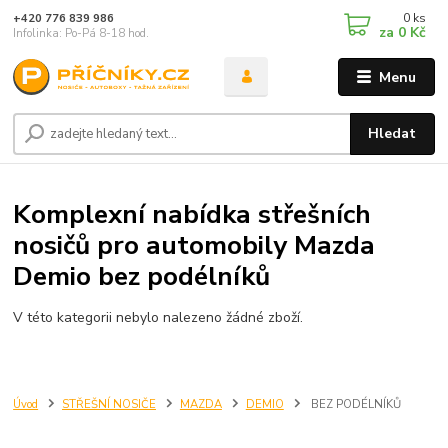
0
ks
+420 776 839 986
za
0 Kč
Infolinka: Po-Pá 8-18 hod.
Menu
Hledat
Komplexní nabídka střešních
nosičů pro automobily Mazda
Demio bez podélníků
V této kategorii nebylo nalezeno žádné zboží.
Úvod
STŘEŠNÍ NOSIČE
MAZDA
DEMIO
BEZ PODÉLNÍKŮ