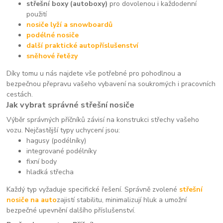
střešní boxy (autoboxy)
pro dovolenou i každodenní
použití
nosiče lyží a snowboardů
podélné nosiče
další praktické autopříslušenství
sněhové řetězy
Díky tomu u nás najdete vše potřebné pro pohodlnou a
bezpečnou přepravu vašeho vybavení na soukromých i pracovních
cestách.
Jak vybrat správné střešní nosiče
Výběr správných příčníků závisí na konstrukci střechy vašeho
vozu. Nejčastější typy uchycení jsou:
hagusy (podélníky)
integrované podélníky
fixní body
hladká střecha
Každý typ vyžaduje specifické řešení. Správně zvolené
střešní
nosiče na auto
zajistí stabilitu, minimalizují hluk a umožní
bezpečné upevnění dalšího příslušenství.