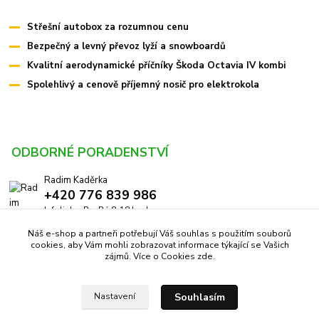
Střešní autobox za rozumnou cenu
Bezpečný a levný převoz lyží a snowboardů
Kvalitní aerodynamické příčníky Škoda Octavia IV kombi
Spolehlivý a cenově příjemný nosič pro elektrokola
ODBORNÉ PORADENSTVÍ
Radim Kaděrka
+420 776 839 986
Infolinka: Po-Pá 8-18 hod.
Náš e-shop a partneři potřebují Váš souhlas s použitím souborů
info@pricniky.cz
cookies, aby Vám mohli zobrazovat informace týkající se Vašich
zájmů. Více o Cookies
zde
.
Souhlasím
Nastavení