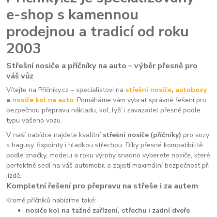
e-shop s kamennou
prodejnou a tradicí od roku
2003
Střešní nosiče a příčníky na auto – výběr přesně pro
váš vůz
Vítejte na Příčníky.cz – specialistovi na
střešní nosiče
,
autoboxy
a
nosiče kol na auto
. Pomáháme vám vybrat správné řešení pro
bezpečnou přepravu nákladu, kol, lyží i zavazadel přesně podle
typu vašeho vozu.
V naší nabídce najdete kvalitní
střešní nosiče (příčníky)
pro vozy
s hagusy, fixpointy i hladkou střechou. Díky přesné kompatibilitě
podle značky, modelu a roku výroby snadno vyberete nosiče, které
perfektně sedí na váš automobil a zajistí maximální bezpečnost při
jízdě.
Kompletní řešení pro přepravu na střeše i za autem
Kromě příčníků nabízíme také:
nosiče kol na tažné zařízení, střechu i zadní dveře