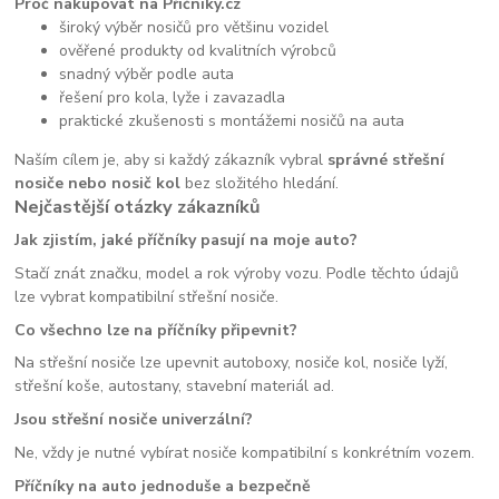
Proč nakupovat na Příčníky.cz
široký výběr nosičů pro většinu vozidel
ověřené produkty od kvalitních výrobců
snadný výběr podle auta
řešení pro kola, lyže i zavazadla
praktické zkušenosti s montážemi nosičů na auta
Naším cílem je, aby si každý zákazník vybral
správné střešní
nosiče nebo nosič kol
bez složitého hledání.
Nejčastější otázky zákazníků
Jak zjistím, jaké příčníky pasují na moje auto?
Stačí znát značku, model a rok výroby vozu. Podle těchto údajů
lze vybrat kompatibilní střešní nosiče.
Co všechno lze na příčníky připevnit?
Na střešní nosiče lze upevnit autoboxy, nosiče kol, nosiče lyží,
střešní koše, autostany, stavební materiál ad.
Jsou střešní nosiče univerzální?
Ne, vždy je nutné vybírat nosiče kompatibilní s konkrétním vozem.
Příčníky na auto jednoduše a bezpečně