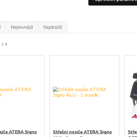
í
Nejlevnější
Nejdražší
 z 4
osiče ATERA Signo
Střešní nosiče ATERA Signo
Stře