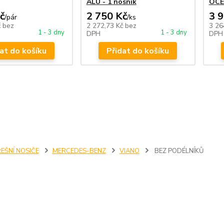
ALU - 1 nosník
OCE
č
2 750 Kč
3 
/
pár
/
ks
č
bez
2 272,73 Kč
bez
3 26
1 - 3 dny
1 - 3 dny
DPH
DPH
at do košíku
Přidat do košíku
EŠNÍ NOSIČE
MERCEDES-BENZ
VIANO
BEZ PODÉLNÍKŮ