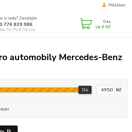
Přihlášení
e si rady? Zavolejte.
0
ks
0 776 839 986
za
0 Kč
inka: Po-Pá 8-18 hod.
pro automobily Mercedes-Benz
Do
Kč
odukt
ry