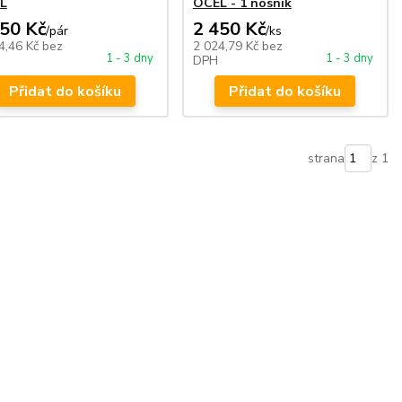
L
OCEL - 1 nosník
950 Kč
2 450 Kč
/
pár
/
ks
4,46 Kč
bez
2 024,79 Kč
bez
1 - 3 dny
1 - 3 dny
DPH
Přidat do košíku
Přidat do košíku
strana
z 1