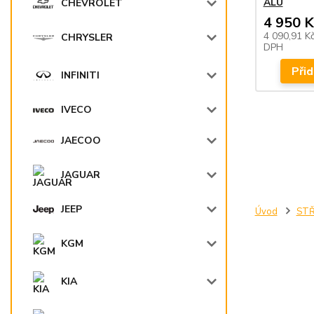
ALU
CHEVROLET
4 950 K
4 090,91 K
CHRYSLER
DPH
Přid
INFINITI
IVECO
JAECOO
JAGUAR
JEEP
Úvod
STŘ
KGM
KIA