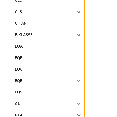
CLC
CLS
CITAN
E-KLASSE
EQA
EQB
EQC
EQE
EQS
GL
GLA