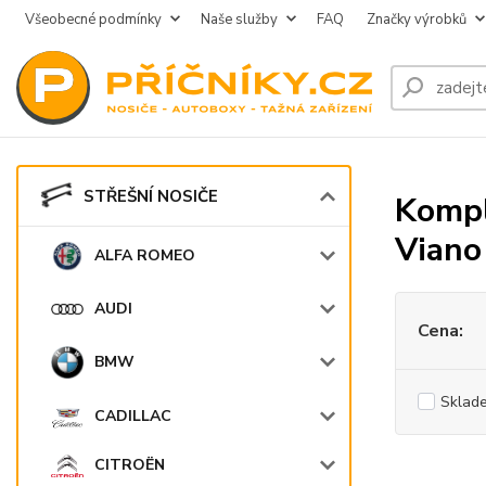
Všeobecné podmínky
Naše služby
FAQ
Značky výrobků
STŘEŠNÍ NOSIČE
Kompl
Viano
ALFA ROMEO
AUDI
Cena:
BMW
Sklad
CADILLAC
CITROËN