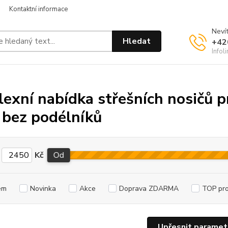
Kontaktní informace
Nevít
Hledat
+42
Infol
exní nabídka střešních nosičů 
 bez podélníků
Kč
Od
em
Novinka
Akce
Doprava ZDARMA
TOP pr
Upřesnit paramet