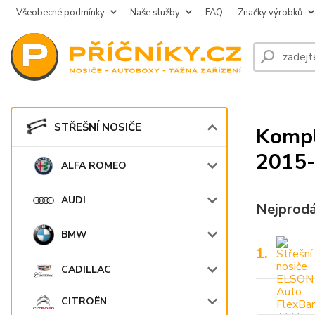
Všeobecné podmínky
Naše služby
FAQ
Značky výrobků
STŘEŠNÍ NOSIČE
Kompl
2015
ALFA ROMEO
AUDI
Nejprodá
BMW
1.
CADILLAC
CITROËN