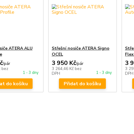
osiče ATERA ALU
Střešní nosiče ATERA Signo
Stře
e
OCEL
Fle
č
3 950 Kč
3 
/
pár
/
pár
č
bez
3 264,46 Kč
bez
3 29
1 - 3 dny
1 - 3 dny
DPH
DPH
at do košíku
Přidat do košíku