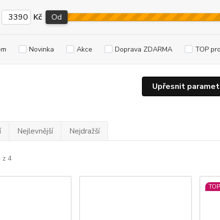
Kč
Od
em
Novinka
Akce
Doprava ZDARMA
TOP pr
Upřesnit paramet
í
Nejlevnější
Nejdražší
 z 4
TOP