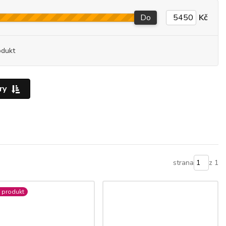
Do
Kč
odukt
ry
strana
z 1
 produkt