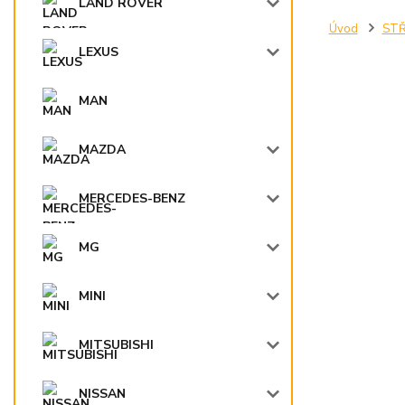
LAND ROVER
Úvod
STŘ
LEXUS
MAN
MAZDA
MERCEDES-BENZ
MG
MINI
MITSUBISHI
NISSAN