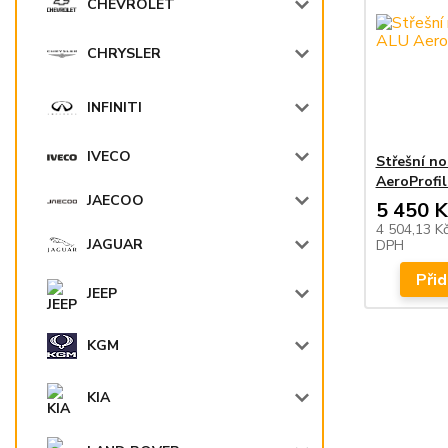
CHEVROLET
CHRYSLER
INFINITI
IVECO
Střešní n
AeroProfil
JAECOO
5 450 K
4 504,13 K
JAGUAR
DPH
Přid
JEEP
KGM
KIA