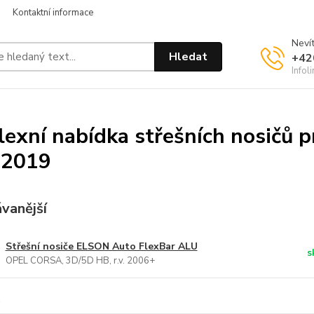
Kontaktní informace
Nevít
Hledat
+42
Infol
exní nabídka střešních nosičů p
-2019
vanější
Střešní nosiče ELSON Auto FlexBar ALU
s
OPEL CORSA, 3D/5D HB, r.v. 2006+