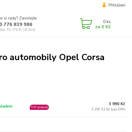
Přihlášení
e si rady? Zavolejte.
0
ks
0 776 839 986
za
0 Kč
inka: Po-Pá 8-18 hod.
ro automobily Opel Corsa
3 990 Kč
kladem
TOP produkt
3 297,52 Kč bez DPH