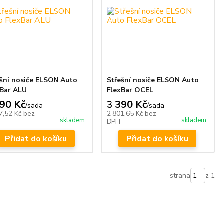
šní nosiče ELSON Auto
Střešní nosiče ELSON Auto
xBar ALU
FlexBar OCEL
990 Kč
3 390 Kč
/
sada
/
sada
7,52 Kč
bez
2 801,65 Kč
bez
skladem
skladem
DPH
Přidat do košíku
Přidat do košíku
strana
z 1