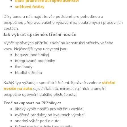
další praktické autopříslušenství
sněhové řetězy
Díky tomu u nás najdete vše potřebné pro pohodlnou a
bezpečnou přepravu vašeho vybavení na soukromých i pracovních
cestách.
Jak vybrat správné střešní nosiče
Výběr správných příčníků závisí na konstrukci střechy vašeho
vozu. Nejčastější typy uchycení jsou:
hagusy (podélníky)
integrované podélníky
fixní body
hladká střecha
Každý typ vyžaduje specifické řešení. Správně zvolené
střešní
nosiče na auto
zajistí stabilitu, minimalizují hluk a umožní
bezpečné upevnění dalšího příslušenství.
Proč nakupovat na Příčníky.cz
široký výběr nosičů pro většinu vozidel
ověřené produkty od kvalitních výrobců
snadný výběr podle auta
řešení pro kola, lyže i zavazadla