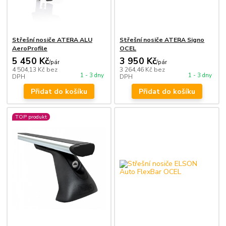
Střešní nosiče ATERA ALU
Střešní nosiče ATERA Signo
AeroProfile
OCEL
5 450 Kč
3 950 Kč
/
pár
/
pár
4 504,13 Kč
bez
3 264,46 Kč
bez
1 - 3 dny
1 - 3 dny
DPH
DPH
Přidat do košíku
Přidat do košíku
TOP produkt