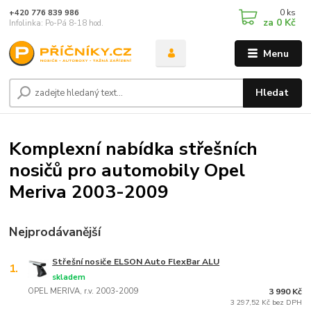
0
ks
+420 776 839 986
za
0 Kč
Infolinka: Po-Pá 8-18 hod.
Menu
Hledat
Komplexní nabídka střešních
nosičů pro automobily Opel
Meriva 2003-2009
Nejprodávanější
Střešní nosiče ELSON Auto FlexBar ALU
1.
skladem
OPEL MERIVA, r.v. 2003-2009
3 990 Kč
3 297,52 Kč bez DPH