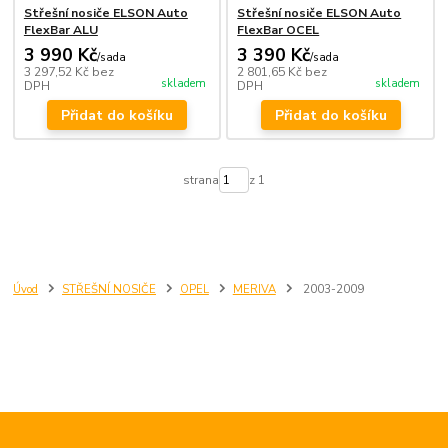
Střešní nosiče ELSON Auto
Střešní nosiče ELSON Auto
FlexBar ALU
FlexBar OCEL
3 990 Kč
3 390 Kč
/
sada
/
sada
3 297,52 Kč
bez
2 801,65 Kč
bez
skladem
skladem
DPH
DPH
Přidat do košíku
Přidat do košíku
strana
z 1
Úvod
STŘEŠNÍ NOSIČE
OPEL
MERIVA
2003-2009