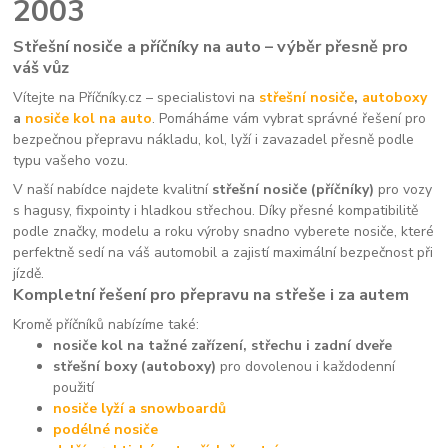
2003
Střešní nosiče a příčníky na auto – výběr přesně pro
váš vůz
Vítejte na Příčníky.cz – specialistovi na
střešní nosiče
,
autoboxy
a
nosiče kol na auto
. Pomáháme vám vybrat správné řešení pro
bezpečnou přepravu nákladu, kol, lyží i zavazadel přesně podle
typu vašeho vozu.
V naší nabídce najdete kvalitní
střešní nosiče (příčníky)
pro vozy
s hagusy, fixpointy i hladkou střechou. Díky přesné kompatibilitě
podle značky, modelu a roku výroby snadno vyberete nosiče, které
perfektně sedí na váš automobil a zajistí maximální bezpečnost při
jízdě.
Kompletní řešení pro přepravu na střeše i za autem
Kromě příčníků nabízíme také:
nosiče kol na tažné zařízení, střechu i zadní dveře
střešní boxy (autoboxy)
pro dovolenou i každodenní
použití
nosiče lyží a snowboardů
podélné nosiče