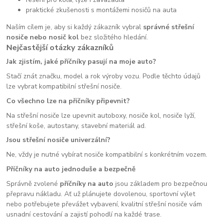
praktické zkušenosti s montážemi nosičů na auta
Naším cílem je, aby si každý zákazník vybral
správné střešní
nosiče nebo nosič kol
bez složitého hledání.
Nejčastější otázky zákazníků
Jak zjistím, jaké příčníky pasují na moje auto?
Stačí znát značku, model a rok výroby vozu. Podle těchto údajů
lze vybrat kompatibilní střešní nosiče.
Co všechno lze na příčníky připevnit?
Na střešní nosiče lze upevnit autoboxy, nosiče kol, nosiče lyží,
střešní koše, autostany, stavební materiál ad.
Jsou střešní nosiče univerzální?
Ne, vždy je nutné vybírat nosiče kompatibilní s konkrétním vozem.
Příčníky na auto jednoduše a bezpečně
Správně zvolené
příčníky na auto
jsou základem pro bezpečnou
přepravu nákladu. Ať už plánujete dovolenou, sportovní výlet
nebo potřebujete převážet vybavení, kvalitní střešní nosiče vám
usnadní cestování a zajistí pohodlí na každé trase.