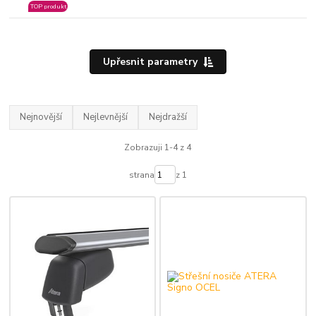
TOP produkt
Upřesnit parametry
Nejnovější
Nejlevnější
Nejdražší
Zobrazuji 1-4 z 4
strana
z 1