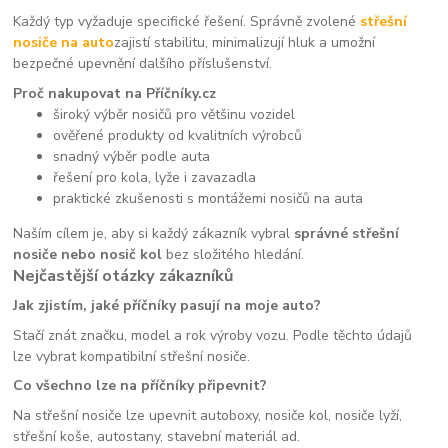
Každý typ vyžaduje specifické řešení. Správně zvolené
střešní
nosiče na auto
zajistí stabilitu, minimalizují hluk a umožní
bezpečné upevnění dalšího příslušenství.
Proč nakupovat na Příčníky.cz
široký výběr nosičů pro většinu vozidel
ověřené produkty od kvalitních výrobců
snadný výběr podle auta
řešení pro kola, lyže i zavazadla
praktické zkušenosti s montážemi nosičů na auta
Naším cílem je, aby si každý zákazník vybral
správné střešní
nosiče nebo nosič kol
bez složitého hledání.
Nejčastější otázky zákazníků
Jak zjistím, jaké příčníky pasují na moje auto?
Stačí znát značku, model a rok výroby vozu. Podle těchto údajů
lze vybrat kompatibilní střešní nosiče.
Co všechno lze na příčníky připevnit?
Na střešní nosiče lze upevnit autoboxy, nosiče kol, nosiče lyží,
střešní koše, autostany, stavební materiál ad.