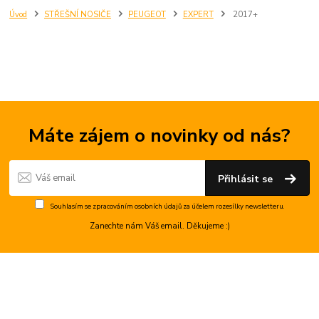
Úvod
STŘEŠNÍ NOSIČE
PEUGEOT
EXPERT
2017+
Máte zájem o novinky od nás?
Přihlásit se
Souhlasím se
zpracováním osobních údajů
za účelem rozesílky newsletteru.
Zanechte nám Váš email. Děkujeme :)