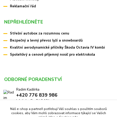
Reklamační řád
NEPŘEHLÉDNĚTE
Střešní autobox za rozumnou cenu
Bezpečný a levný převoz lyží a snowboardů
Kvalitní aerodynamické příčníky Škoda Octavia IV kombi
Spolehlivý a cenově příjemný nosič pro elektrokola
ODBORNÉ PORADENSTVÍ
Radim Kaděrka
+420 776 839 986
Infolinka: Po-Pá 8-18 hod.
Náš e-shop a partneři potřebují Váš souhlas s použitím souborů
info@pricniky.cz
cookies, aby Vám mohli zobrazovat informace týkající se Vašich