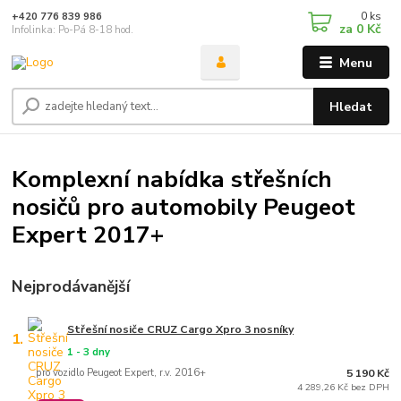
0
ks
+420 776 839 986
za
0 Kč
Infolinka: Po-Pá 8-18 hod.
Menu
Hledat
Komplexní nabídka střešních
nosičů pro automobily Peugeot
Expert 2017+
Nejprodávanější
Střešní nosiče CRUZ Cargo Xpro 3 nosníky
1.
1 - 3 dny
pro vozidlo Peugeot Expert, r.v. 2016+
5 190 Kč
4 289,26 Kč bez DPH