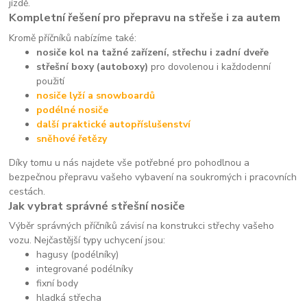
jízdě.
Kompletní řešení pro přepravu na střeše i za autem
Kromě příčníků nabízíme také:
nosiče kol na tažné zařízení, střechu i zadní dveře
střešní boxy (autoboxy)
pro dovolenou i každodenní
použití
nosiče lyží a snowboardů
podélné nosiče
další praktické autopříslušenství
sněhové řetězy
Díky tomu u nás najdete vše potřebné pro pohodlnou a
bezpečnou přepravu vašeho vybavení na soukromých i pracovních
cestách.
Jak vybrat správné střešní nosiče
Výběr správných příčníků závisí na konstrukci střechy vašeho
vozu. Nejčastější typy uchycení jsou:
hagusy (podélníky)
integrované podélníky
fixní body
hladká střecha