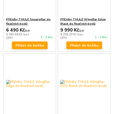
Příčníky THULE SquareBar do
Příčníky THULE WingBar Edge
fixačních bodů
Black do fixačních bodů
6 490 Kč
9 990 Kč
/
pár
/
pár
5 363,64 Kč
bez
8 256,20 Kč
bez
1 - 3 dny
1 - 3 dny
DPH
DPH
Přidat do košíku
Přidat do košíku