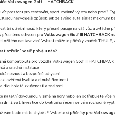
siče Volkswagen Golf III HATCHBACK
víc prostoru pro cestování, sport, rodinné výlety nebo práci?
Ty
CK
jsou nejrychlejší způsob, jak ze svého auta získat maximum 
valitní střešní nosič, který přesně pasuje na váš vůz a zvládne p
y přesnému uchycení pro
Volkswagen Golf III HATCHBACK
má
 složitého nastavování. Vybírat můžete příčníky značek THU
rat střešní nosič právě u nás?
sná kompatibilita pro vozidla Volkswagen Golf III HATCHBACK
lá a snadná instalace
oká nosnost a bezpečné uchycení
axi ověřená kvalita a dlouhá životnost
 dlouholeté zkušenosti a znalosti
te na letní dovolenou, v zimě na hory nebo jen potřebujete více
nadní život
. Investice do kvalitního řešení se vám rozhodně vypla
až vám bude místo chybět !!! Vyberte si
příčníky pro Volkswa