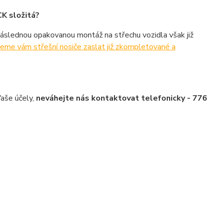
K složitá?
Následnou opakovanou montáž na střechu vozidla však již
ůžeme vám střešní nosiče zaslat již zkompletované a
Vaše účely,
neváhejte nás kontaktovat telefonicky - 776