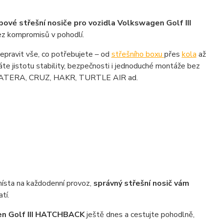
pové střešní nosiče pro vozidla Volkswagen Golf III
bez kompromisů v pohodlí.
řepravit vše, co potřebujete – od
střešního boxu
přes
kola
až
te jistotu stability, bezpečnosti i jednoduché montáže bez
LE, ATERA, CRUZ, HAKR, TURTLE AIR ad.
 místa na každodenní provoz,
správný střešní nosič vám
tí.
gen Golf III HATCHBACK
ještě dnes a cestujte pohodlně,