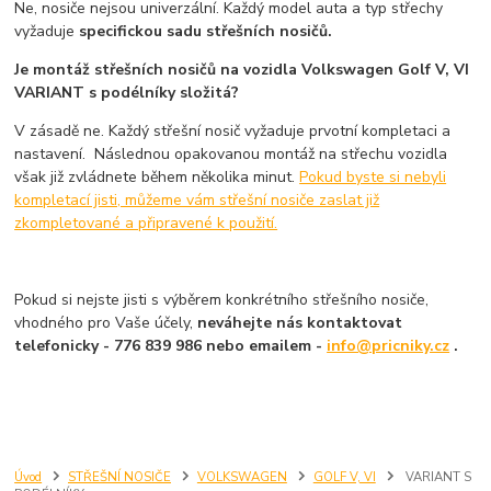
Ne, nosiče nejsou univerzální. Každý model auta a typ střechy
vyžaduje
specifickou sadu střešních nosičů.
Je montáž střešních nosičů na vozidla Volkswagen Golf V, VI
VARIANT s podélníky složitá?
V zásadě ne. Každý střešní nosič vyžaduje prvotní kompletaci a
nastavení. Následnou opakovanou montáž na střechu vozidla
však již zvládnete během několika minut.
Pokud byste si nebyli
kompletací jisti, můžeme vám střešní nosiče zaslat již
zkompletované a připravené k použití.
Pokud si nejste jisti s výběrem konkrétního střešního nosiče,
vhodného pro Vaše účely,
neváhejte nás kontaktovat
telefonicky - 776 839 986 nebo emailem -
info@pricniky.cz
.
Úvod
STŘEŠNÍ NOSIČE
VOLKSWAGEN
GOLF V, VI
VARIANT S