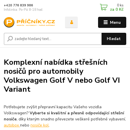
0
ks
+420 776 839 986
za
0 Kč
Infolinka: Po-Pá 8-18 hod.
Menu
Hledat
Komplexní nabídka střešních
nosičů pro automobily
Volkswagen Golf V nebo Golf VI
Variant
Potřebujete zvýšit přepravní kapacitu Vašeho vozidla
Volkswagen?
Vyberte si kvalitní a přesně odpovídající střešní
nosiče
, díky kterým snadno převezete veškeré potřebné vybavení,
autobox
nebo
nosiče kol
.