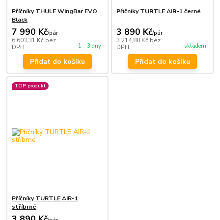
Příčníky THULE WingBar EVO
Příčníky TURTLE AIR-1 černé
Black
7 990 Kč
3 890 Kč
/
pár
/
pár
6 603,31 Kč
bez
3 214,88 Kč
bez
1 - 3 dny
skladem
DPH
DPH
Přidat do košíku
Přidat do košíku
TOP produkt
Příčníky TURTLE AIR-1
stříbrné
3 890 Kč