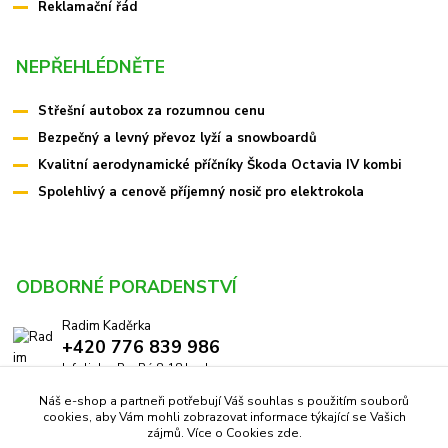
Reklamační řád
NEPŘEHLÉDNĚTE
Střešní autobox za rozumnou cenu
Bezpečný a levný převoz lyží a snowboardů
Kvalitní aerodynamické příčníky Škoda Octavia IV kombi
Spolehlivý a cenově příjemný nosič pro elektrokola
ODBORNÉ PORADENSTVÍ
Radim Kaděrka
+420 776 839 986
Infolinka: Po-Pá 8-18 hod.
Náš e-shop a partneři potřebují Váš souhlas s použitím souborů
info@pricniky.cz
cookies, aby Vám mohli zobrazovat informace týkající se Vašich
zájmů. Více o Cookies
zde
.