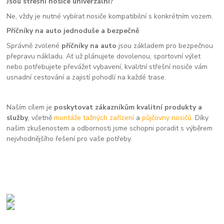
Jsou střešní nosiče univerzální?
Ne, vždy je nutné vybírat nosiče kompatibilní s konkrétním vozem.
Příčníky na auto jednoduše a bezpečně
Správně zvolené
příčníky na auto
jsou základem pro bezpečnou
přepravu nákladu. Ať už plánujete dovolenou, sportovní výlet
nebo potřebujete převážet vybavení, kvalitní střešní nosiče vám
usnadní cestování a zajistí pohodlí na každé trase.
Naším cílem je
poskytovat zákazníkům kvalitní produkty a
služby
, včetně
montáže tažných zařízení
a
půjčovny nosičů.
Díky
našim zkušenostem a odbornosti jsme schopni poradit s výběrem
nejvhodnějšího řešení pro vaše potřeby.