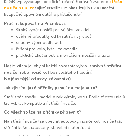
Každý typ vyžaduje specifické řešení. Správně zvolené
střešní
nosiče na auto
zajistí stabilitu, minimalizují hluk a umožní
bezpečné upevnění dalšího příslušenství.
Proč nakupovat na Příčníky.cz
široký výběr nosičů pro většinu vozidel
ověřené produkty od kvalitních výrobců
snadný výběr podle auta
řešení pro kola, lyže i zavazadla
praktické zkušenosti s montážemi nosičů na auta
Naším cílem je, aby si každý zákazník vybral
správné střešní
nosiče nebo nosič kol
bez složitého hledání.
Nejčastější otázky zákazníků
Jak zjistím, jaké příčníky pasují na moje auto?
Stačí znát značku, model a rok výroby vozu. Podle těchto údajů
lze vybrat kompatibilní střešní nosiče.
Co všechno lze na příčníky připevnit?
Na střešní nosiče lze upevnit autoboxy, nosiče kol, nosiče lyží,
střešní koše, autostany, stavební materiál ad.