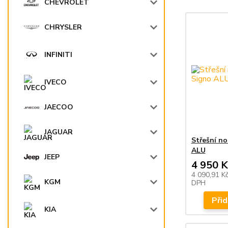
CHEVROLET
CHRYSLER
INFINITI
IVECO
JAECOO
JAGUAR
Střešní n
ALU
JEEP
4 950 K
4 090,91 K
KGM
DPH
Přid
KIA