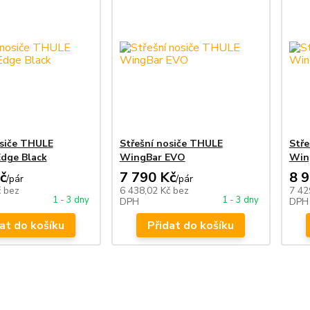
osiče THULE
Střešní nosiče THULE
Stře
dge Black
WingBar EVO
Win
č
7 790 Kč
8 
/
pár
/
pár
č
bez
6 438,02 Kč
bez
7 42
1 - 3 dny
1 - 3 dny
DPH
DPH
at do košíku
Přidat do košíku