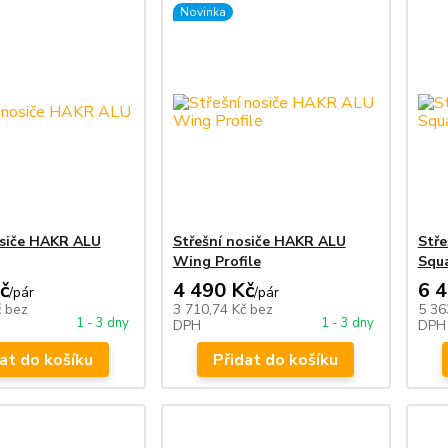
Novinka
osiče HAKR ALU
Střešní nosiče HAKR ALU
Stře
Wing Profile
Squ
č
4 490 Kč
6 
/
pár
/
pár
č
bez
3 710,74 Kč
bez
5 36
1 - 3 dny
1 - 3 dny
DPH
DPH
at do košíku
Přidat do košíku