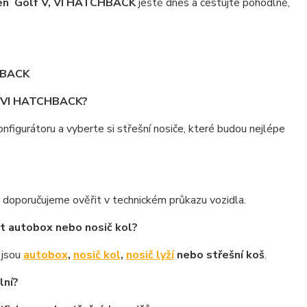
gen Golf V, VI HATCHBACK
ještě dnes a cestujte pohodlně,
CHBACK
V, VI HATCHBACK?
gurátoru a vyberte si střešní nosiče, které budou nejlépe
doporučujeme ověřit v technickém průkazu vozidla.
t autobox nebo nosič kol?
o jsou
autobox
,
nosič kol
,
nosič lyží
nebo střešní koš
.
lní?