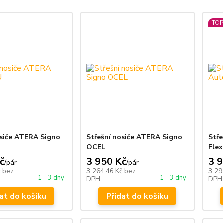
TOP
osiče ATERA Signo
Střešní nosiče ATERA Signo
Stře
OCEL
Fle
č
3 950 Kč
3 
/
pár
/
pár
č
bez
3 264,46 Kč
bez
3 29
1 - 3 dny
1 - 3 dny
DPH
DPH
at do košíku
Přidat do košíku