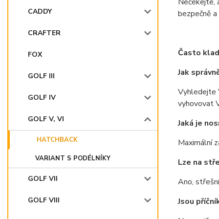
Nečekejte, 
CADDY
bezpečně a 
CRAFTER
Často klad
FOX
Jak správn
GOLF III
Vyhledejte 
GOLF IV
vyhovovat 
GOLF V, VI
Jaká je no
HATCHBACK
Maximální z
VARIANT S PODÉLNÍKY
Lze na stř
GOLF VII
Ano, střešní
GOLF VIII
Jsou příčn