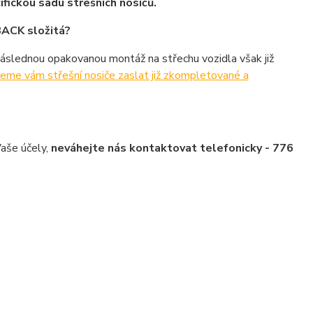
ifickou sadu střešních nosičů.
BACK složitá?
Následnou opakovanou montáž na střechu vozidla však již
ůžeme vám střešní nosiče zaslat již zkompletované a
Vaše účely,
neváhejte nás kontaktovat telefonicky - 776