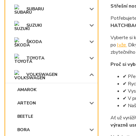
Střešní n
SUBARU
Potřebujete 
HATCHBA
SUZUKI
Vyberte si k
ŠKODA
po
lyže.
Dík
zbytečného
TOYOTA
Proč si vyb
VOLKSWAGEN
✔ Pře
✔ Rych
AMAROK
✔ Vys
✔ V pr
ARTEON
✔ Naše
BEETLE
Ať už vyráží
výrazně us
BORA