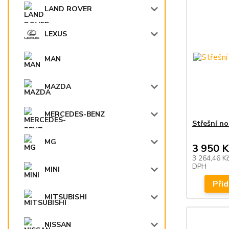
LAND ROVER
LEXUS
MAN
MAZDA
MERCEDES-BENZ
Střešní n
MG
3 950 K
3 264,46 K
DPH
MINI
Přid
MITSUBISHI
NISSAN