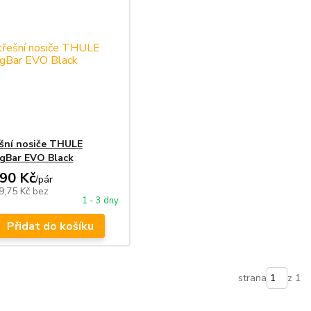
šní nosiče THULE
gBar EVO Black
990 Kč
/
pár
9,75 Kč
bez
1 - 3 dny
Přidat do košíku
strana
z 1