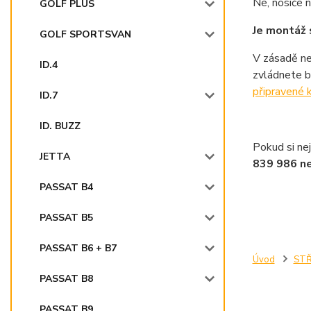
Ne, nosiče 
GOLF PLUS
Je montáž 
GOLF SPORTSVAN
V zásadě ne
ID.4
zvládnete b
připravené k
ID.7
ID. BUZZ
Pokud si nej
JETTA
839 986 n
PASSAT B4
PASSAT B5
PASSAT B6 + B7
Úvod
STŘ
PASSAT B8
PASSAT B9