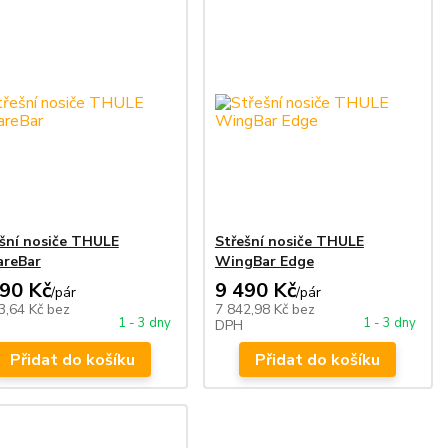
šní nosiče THULE
Střešní nosiče THULE
areBar
WingBar Edge
490 Kč
9 490 Kč
/
pár
/
pár
3,64 Kč
bez
7 842,98 Kč
bez
1 - 3 dny
1 - 3 dny
DPH
Přidat do košíku
Přidat do košíku