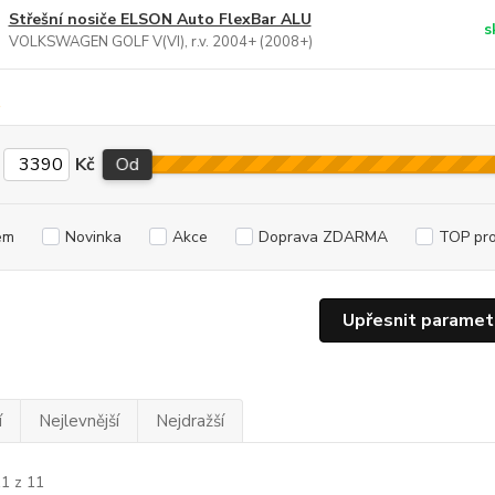
Střešní nosiče ELSON Auto FlexBar ALU
s
VOLKSWAGEN GOLF V(VI), r.v. 2004+ (2008+)
Kč
Od
em
Novinka
Akce
Doprava ZDARMA
TOP pr
Upřesnit paramet
í
Nejlevnější
Nejdražší
11 z 11