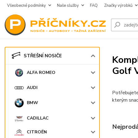
Všeobecné podmínky
Naše služby
FAQ
Značky výrobků
STŘEŠNÍ NOSIČE
Kompl
Golf 
ALFA ROMEO
AUDI
Potřebujete
kterým snad
BMW
CADILLAC
Nejprodá
CITROËN