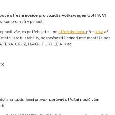
pové střešní nosiče pro vozidla Volkswagen Golf V, VI
bez kompromisů v pohodlí.
řepravit vše, co potřebujete – od
střešního boxu
přes
kola
až
K
máte jistotu stability, bezpečnosti i jednoduché montáže bez
LE, ATERA, CRUZ, HAKR, TURTLE AIR ad.
ACK
 místa na každodenní provoz,
správný střešní nosič vám
tí.