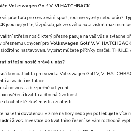
osiče Volkswagen Golf V, VI HATCHBACK
víc prostoru pro cestování, sport, rodinné výlety nebo práci?
Ty
CK
jsou nejrychlejší způsob, jak ze svého auta získat maximum 
valitní střešní nosič, který přesně pasuje na váš vůz a zvládne p
y přesnému uchycení pro
Volkswagen Golf V, VI HATCHBAC
 složitého nastavování. Vybírat můžete příčníky značek THU
rat střešní nosič právě u nás?
sná kompatibilita pro vozidla Volkswagen Golf V, VI HATCHB
lá a snadná instalace
oká nosnost a bezpečné uchycení
axi ověřená kvalita a dlouhá životnost
 dlouholeté zkušenosti a znalosti
te na letní dovolenou, v zimě na hory nebo jen potřebujete více
nadní život
. Investice do kvalitního řešení se vám rozhodně vypla