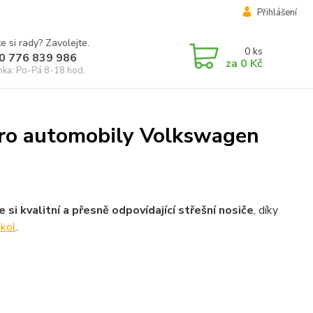
Přihlášení
e si rady? Zavolejte.
0
ks
0 776 839 986
za
0 Kč
inka: Po-Pá 8-18 hod.
pro automobily Volkswagen
 si kvalitní a přesně odpovídající střešní nosiče
, díky
 kol
.