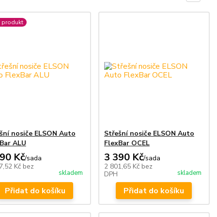
 produkt
šní nosiče ELSON Auto
Střešní nosiče ELSON Auto
xBar ALU
FlexBar OCEL
990 Kč
3 390 Kč
/
sada
/
sada
7,52 Kč
bez
2 801,65 Kč
bez
skladem
skladem
DPH
Přidat do košíku
Přidat do košíku