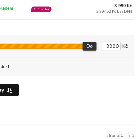
3 990 Kč
kladem
TOP produkt
3 297,52 Kč bez DPH
Do
Kč
odukt
ry
strana
z 1