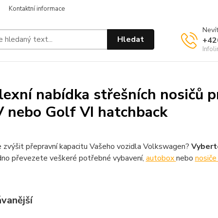
Kontaktní informace
Nevít
Hledat
+42
Infol
exní nabídka střešních nosičů 
V nebo Golf VI hatchback
 zvýšit přepravní kapacitu Vašeho vozidla Volkswagen?
Vyberte
no převezete veškeré potřebné vybavení,
autobox
nebo
nosiče
vanější