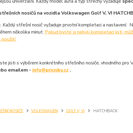
nejsou univerzální. Každý model auta a typ střechy vyžaduje
spec
střešních nosičů na vozidla Volkswagen Golf V, VI HATCH
. Každý střešní nosič vyžaduje prvotní kompletaci a nastavení. 
ěhem několika minut.
Pokud byste si nebyli kompletací jisti, m
 použití.
ste jisti s výběrem konkrétního střešního nosiče, vhodného pro 
ebo emailem -
info@pricniky.cz
.
EŠNÍ NOSIČE
VOLKSWAGEN
GOLF V, VI
HATCHBACK