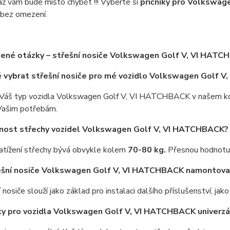
až vám bude místo chybět !!! Vyberte si
příčníky pro Volkswa
bez omezení.
ené otázky – střešní nosiče Volkswagen Golf V, VI HAT
ě vybrat střešní nosiče pro mé vozidlo Volkswagen Golf 
Váš typ vozidla Volkswagen Golf V, VI HATCHBACK v našem konfi
Vašim potřebám.
snost střechy vozidel Volkswagen Golf V, VI HATCHBACK?
atížení střechy bývá obvykle kolem
70-80 kg.
Přesnou hodnotu 
ešní nosiče Volkswagen Golf V, VI HATCHBACK namontova
 nosiče slouží jako základ pro instalaci dalšího příslušenství, jak
íky pro vozidla Volkswagen Golf V, VI HATCHBACK univerzá