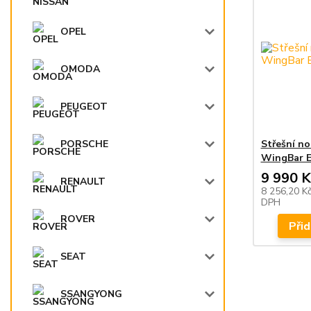
OPEL
OMODA
PEUGEOT
Střešní n
PORSCHE
WingBar E
9 990 K
RENAULT
8 256,20 K
DPH
ROVER
Přid
SEAT
SSANGYONG