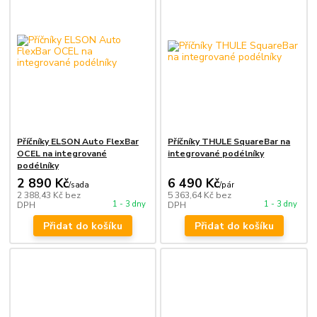
Příčníky ELSON Auto FlexBar
Příčníky THULE SquareBar na
OCEL na integrované
integrované podélníky
podélníky
2 890 Kč
6 490 Kč
/
sada
/
pár
2 388,43 Kč
bez
5 363,64 Kč
bez
1 - 3 dny
1 - 3 dny
DPH
DPH
Přidat do košíku
Přidat do košíku