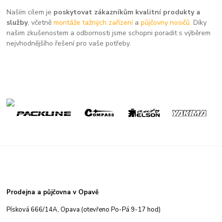
Naším cílem je
poskytovat zákazníkům kvalitní produkty a
služby
, včetně
montáže tažných zařízení
a
půjčovny nosičů.
Díky
našim zkušenostem a odbornosti jsme schopni poradit s výběrem
nejvhodnějšího řešení pro vaše potřeby.
Prodejna a půjčovna v Opavě
Písková 666/14A, Opava (otevřeno Po-Pá 9-17 hod)