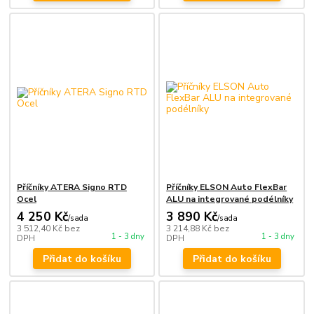
Příčníky ATERA Signo RTD
Příčníky ELSON Auto FlexBar
Ocel
ALU na integrované podélníky
4 250 Kč
3 890 Kč
/
sada
/
sada
3 512,40 Kč
bez
3 214,88 Kč
bez
1 - 3 dny
1 - 3 dny
DPH
DPH
Přidat do košíku
Přidat do košíku