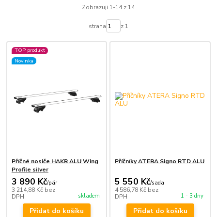
Zobrazuji 1-14 z 14
strana
z 1
TOP produkt
Novinka
Příčné nosiče HAKR ALU Wing
Příčníky ATERA Signo RTD ALU
Profile silver
3 890 Kč
5 550 Kč
/
pár
/
sada
3 214,88 Kč
bez
4 586,78 Kč
bez
skladem
1 - 3 dny
DPH
DPH
Přidat do košíku
Přidat do košíku