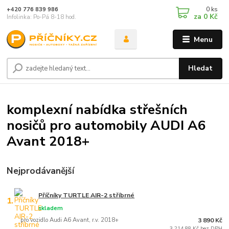
0
ks
+420 776 839 986
za
0 Kč
Infolinka: Po-Pá 8-18 hod.
Menu
Hledat
komplexní nabídka střešních
nosičů pro automobily AUDI A6
Avant 2018+
Nejprodávanější
Příčníky TURTLE AIR-2 stříbrné
1.
skladem
pro vozidlo Audi A6 Avant, r.v. 2018+
3 890 Kč
3 214,88 Kč bez DPH