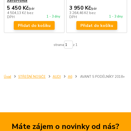
AeroProfile
5 450 Kč
3 950 Kč
/
pár
/
pár
4 504,13 Kč
bez
3 264,46 Kč
bez
1 - 3 dny
1 - 3 dny
DPH
DPH
Přidat do košíku
Přidat do košíku
strana
z 1
Úvod
STŘEŠNÍ NOSIČE
AUDI
A6
AVANT S PODÉLNÍKY 2018+
Máte zájem o novinky od nás?