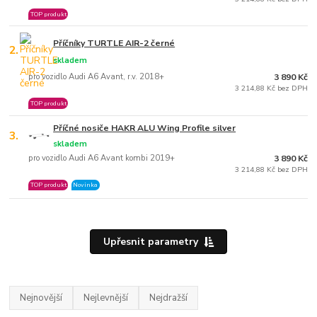
TOP produkt
Příčníky TURTLE AIR-2 černé
2.
skladem
pro vozidlo Audi A6 Avant, r.v. 2018+
3 890 Kč
3 214,88 Kč bez DPH
TOP produkt
Příčné nosiče HAKR ALU Wing Profile silver
3.
skladem
pro vozidlo Audi A6 Avant kombi 2019+
3 890 Kč
3 214,88 Kč bez DPH
TOP produkt
Novinka
Upřesnit parametry
Nejnovější
Nejlevnější
Nejdražší