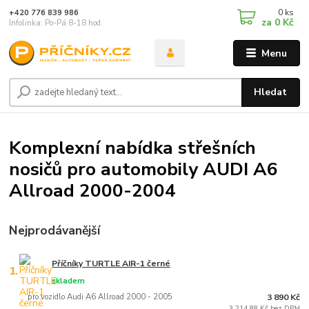
0
ks
+420 776 839 986
za
0 Kč
Infolinka: Po-Pá 8-18 hod.
Menu
Hledat
Komplexní nabídka střešních
nosičů pro automobily AUDI A6
Allroad 2000-2004
Nejprodávanější
Příčníky TURTLE AIR-1 černé
1.
skladem
pro vozidlo Audi A6 Allroad 2000 - 2005
3 890 Kč
3 214,88 Kč bez DPH