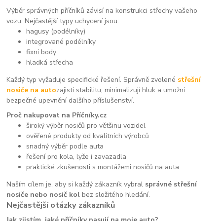
Výběr správných příčníků závisí na konstrukci střechy vašeho
vozu. Nejčastější typy uchycení jsou:
hagusy (podélníky)
integrované podélníky
fixní body
hladká střecha
Každý typ vyžaduje specifické řešení. Správně zvolené
střešní
nosiče na auto
zajistí stabilitu, minimalizují hluk a umožní
bezpečné upevnění dalšího příslušenství.
Proč nakupovat na Příčníky.cz
široký výběr nosičů pro většinu vozidel
ověřené produkty od kvalitních výrobců
snadný výběr podle auta
řešení pro kola, lyže i zavazadla
praktické zkušenosti s montážemi nosičů na auta
Naším cílem je, aby si každý zákazník vybral
správné střešní
nosiče nebo nosič kol
bez složitého hledání.
Nejčastější otázky zákazníků
Jak zjistím, jaké příčníky pasují na moje auto?