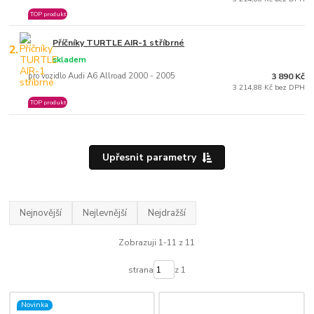
TOP produkt
Příčníky TURTLE AIR-1 stříbrné
2.
skladem
pro vozidlo Audi A6 Allroad 2000 - 2005
3 890 Kč
3 214,88 Kč bez DPH
TOP produkt
Upřesnit parametry
Nejnovější
Nejlevnější
Nejdražší
Zobrazuji 1-11 z 11
strana
z 1
Novinka