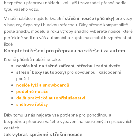
bezpečnou přepravu nákladu, kol, lyží i zavazadel přesně podle
typu vašeho vozu.
V naší nabídce najdete kvalitní
střešní nosiče (příčníky)
pro vozy
s hagusy, fixpointy i hladkou střechou. Díky přesné kompatibilitě
podle značky, modelu a roku výroby snadno vyberete nosiče, které
perfektně sedí na váš automobil a zajistí maximální bezpečnost při
jízdě.
Kompletní řešení pro přepravu na střeše i za autem
Kromě příčníků nabízíme také:
nosiče kol na tažné zařízení, střechu i zadní dveře
střešní boxy (autoboxy)
pro dovolenou i každodenní
použití
nosiče lyží a snowboardů
podélné nosiče
další praktické autopříslušenství
sněhové řetězy
Díky tomu u nás najdete vše potřebné pro pohodlnou a
bezpečnou přepravu vašeho vybavení na soukromých i pracovních
cestách.
Jak vybrat správné střešní nosiče