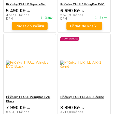
Příčníky THULE SquareBar
Příčníky THULE WingBar EVO
5 490 Kč
6 690 Kč
/
pár
/
pár
4 537,19 Kč
bez
5 528,93 Kč
bez
1 - 3 dny
1 - 3 dny
DPH
DPH
Přidat do košíku
Přidat do košíku
TOP produkt
Příčníky THULE WingBar EVO
Příčníky TURTLE AIR-1 černé
Black
7 990 Kč
3 890 Kč
/
pár
/
pár
6 603,31 Kč
bez
3 214,88 Kč
bez