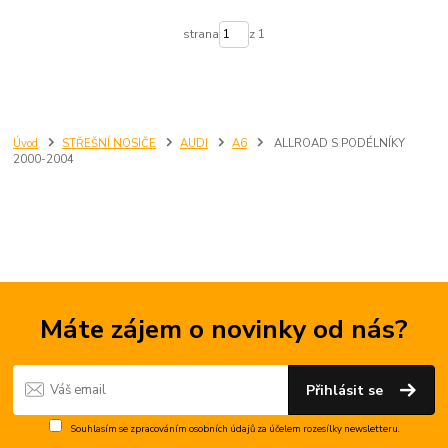
strana
z 1
Úvod
STŘEŠNÍ NOSIČE
AUDI
A6
ALLROAD S PODÉLNÍKY
2000-2004
Máte zájem o novinky od nás?
Přihlásit se
Souhlasím se
zpracováním osobních údajů
za účelem rozesílky newsletteru.