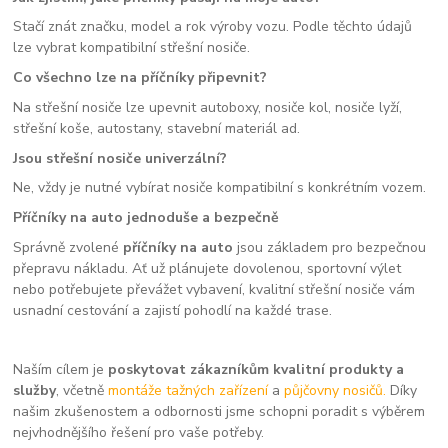
Stačí znát značku, model a rok výroby vozu. Podle těchto údajů
lze vybrat kompatibilní střešní nosiče.
Co všechno lze na příčníky připevnit?
Na střešní nosiče lze upevnit autoboxy, nosiče kol, nosiče lyží,
střešní koše, autostany, stavební materiál ad.
Jsou střešní nosiče univerzální?
Ne, vždy je nutné vybírat nosiče kompatibilní s konkrétním vozem.
Příčníky na auto jednoduše a bezpečně
Správně zvolené
příčníky na auto
jsou základem pro bezpečnou
přepravu nákladu. Ať už plánujete dovolenou, sportovní výlet
nebo potřebujete převážet vybavení, kvalitní střešní nosiče vám
usnadní cestování a zajistí pohodlí na každé trase.
Naším cílem je
poskytovat zákazníkům kvalitní produkty a
služby
, včetně
montáže tažných zařízení
a
půjčovny nosičů.
Díky
našim zkušenostem a odbornosti jsme schopni poradit s výběrem
nejvhodnějšího řešení pro vaše potřeby.