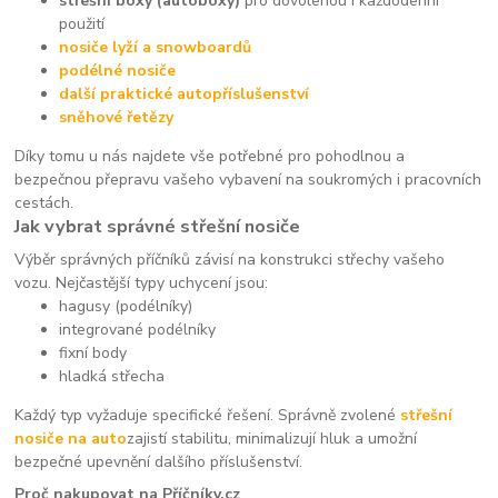
střešní boxy (autoboxy)
pro dovolenou i každodenní
použití
nosiče lyží a snowboardů
podélné nosiče
další praktické autopříslušenství
sněhové řetězy
Díky tomu u nás najdete vše potřebné pro pohodlnou a
bezpečnou přepravu vašeho vybavení na soukromých i pracovních
cestách.
Jak vybrat správné střešní nosiče
Výběr správných příčníků závisí na konstrukci střechy vašeho
vozu. Nejčastější typy uchycení jsou:
hagusy (podélníky)
integrované podélníky
fixní body
hladká střecha
Každý typ vyžaduje specifické řešení. Správně zvolené
střešní
nosiče na auto
zajistí stabilitu, minimalizují hluk a umožní
bezpečné upevnění dalšího příslušenství.
Proč nakupovat na Příčníky.cz