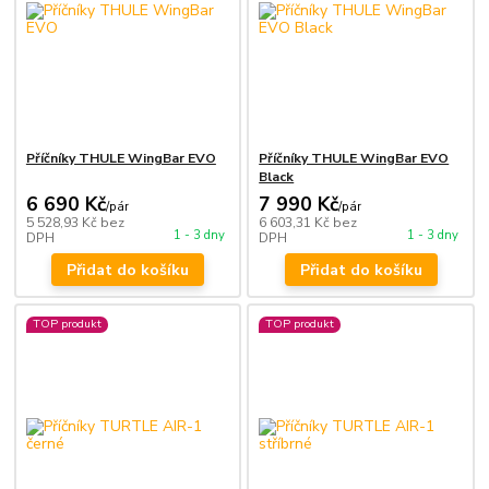
Příčníky THULE WingBar EVO
Příčníky THULE WingBar EVO
Black
6 690 Kč
7 990 Kč
/
pár
/
pár
5 528,93 Kč
bez
6 603,31 Kč
bez
1 - 3 dny
1 - 3 dny
DPH
DPH
Přidat do košíku
Přidat do košíku
TOP produkt
TOP produkt