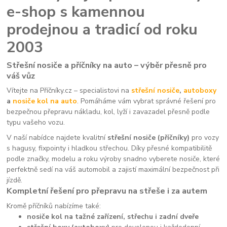
e-shop s kamennou
prodejnou a tradicí od roku
2003
Střešní nosiče a příčníky na auto – výběr přesně pro
váš vůz
Vítejte na Příčníky.cz – specialistovi na
střešní nosiče
,
autoboxy
a
nosiče kol na auto
. Pomáháme vám vybrat správné řešení pro
bezpečnou přepravu nákladu, kol, lyží i zavazadel přesně podle
typu vašeho vozu.
V naší nabídce najdete kvalitní
střešní nosiče (příčníky)
pro vozy
s hagusy, fixpointy i hladkou střechou. Díky přesné kompatibilitě
podle značky, modelu a roku výroby snadno vyberete nosiče, které
perfektně sedí na váš automobil a zajistí maximální bezpečnost při
jízdě.
Kompletní řešení pro přepravu na střeše i za autem
Kromě příčníků nabízíme také:
nosiče kol na tažné zařízení, střechu i zadní dveře