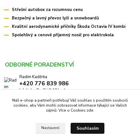
Střešní autobox za rozumnou cenu
Bezpečný a levný převoz lyží a snowboardů
Kvalitní aerodynamické příčníky Škoda Octavia IV kombi
Spolehlivý a cenově příjemný nosič pro elektrokola
ODBORNÉ PORADENSTVÍ
Radim Kaděrka
+420 776 839 986
Infolinka: Po-Pá 8-18 hod.
Náš e-shop a partneři potřebují Váš souhlas s použitím souborů
info@pricniky.cz
cookies, aby Vám mohli zobrazovat informace týkající se Vašich
zájmů. Více o Cookies
zde
.
Souhlasím
Nastavení