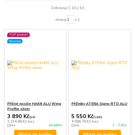
Zobrazuji 1-10 z 10
strana
z 1
TOP produkt
Novinka
Příčné nosiče HAKR ALU Wing
Příčníky ATERA Signo RTD ALU
Profile silver
3 890 Kč
5 550 Kč
/
pár
/
sada
3 214,88 Kč
bez
4 586,78 Kč
bez
skladem
1 - 3 dny
DPH
DPH
Přidat do košíku
Přidat do košíku