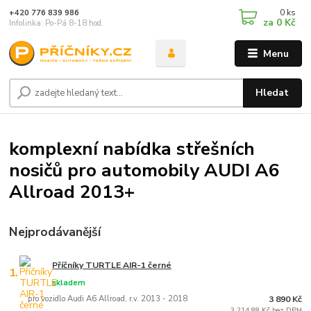
0
ks
+420 776 839 986
za
0 Kč
Infolinka: Po-Pá 8-18 hod.
Menu
Hledat
komplexní nabídka střešních
nosičů pro automobily AUDI A6
Allroad 2013+
Nejprodávanější
Příčníky TURTLE AIR-1 černé
1.
skladem
pro vozidlo Audi A6 Allroad, r.v. 2013 - 2018
3 890 Kč
3 214,88 Kč bez DPH