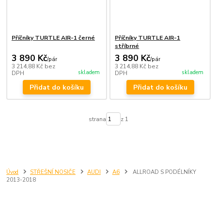
Příčníky TURTLE AIR-1 černé
Příčníky TURTLE AIR-1
stříbrné
3 890 Kč
3 890 Kč
/
pár
/
pár
3 214,88 Kč
bez
3 214,88 Kč
bez
skladem
skladem
DPH
DPH
Přidat do košíku
Přidat do košíku
strana
z 1
Úvod
STŘEŠNÍ NOSIČE
AUDI
A6
ALLROAD S PODÉLNÍKY
2013-2018