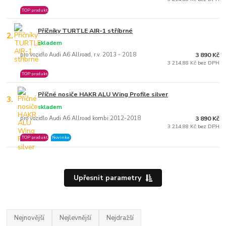
TOP produkt
Příčníky TURTLE AIR-1 stříbrné
2.
skladem
pro vozidlo Audi A6 Allroad, r.v. 2013 - 2018
3 890 Kč
3 214,88 Kč bez DPH
TOP produkt
Příčné nosiče HAKR ALU Wing Profile silver
3.
skladem
pro vozidlo Audi A6 Allroad kombi 2012-2018
3 890 Kč
3 214,88 Kč bez DPH
TOP produkt
Novinka
Upřesnit parametry
Nejnovější
Nejlevnější
Nejdražší