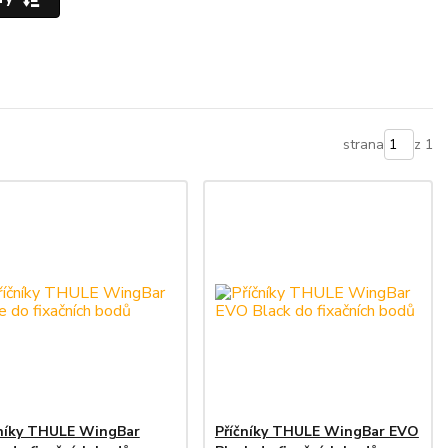
strana
z 1
čníky THULE WingBar
Příčníky THULE WingBar EVO