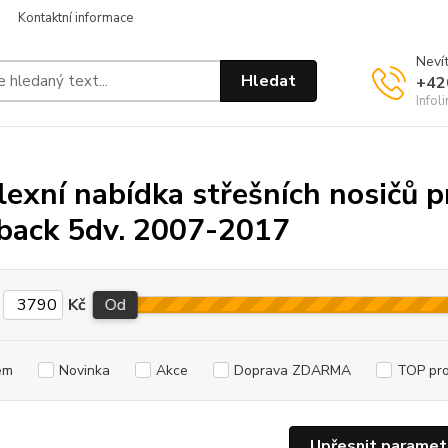
Kontaktní informace
Nevít
Hledat
+42
Infol
exní nabídka střešních nosičů p
back 5dv. 2007-2017
Kč
Od
em
Novinka
Akce
Doprava ZDARMA
TOP pr
Upřesnit paramet