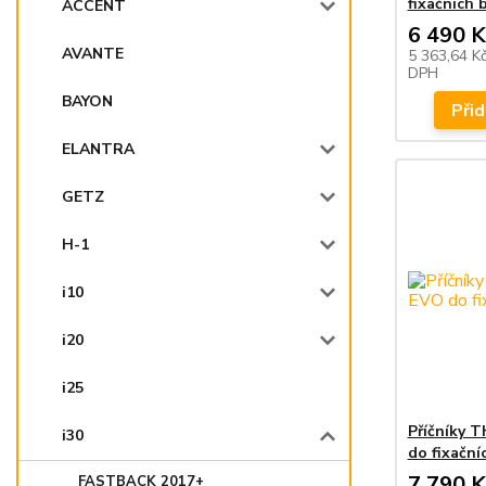
fixačních 
ACCENT
6 490 K
AVANTE
5 363,64 K
DPH
BAYON
Přid
ELANTRA
GETZ
H-1
i10
i20
i25
Příčníky 
i30
do fixační
7 790 K
FASTBACK 2017+