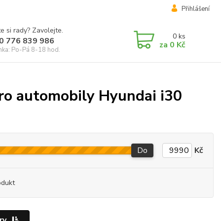
Přihlášení
e si rady? Zavolejte.
0
ks
0 776 839 986
za
0 Kč
inka: Po-Pá 8-18 hod.
ro automobily Hyundai i30
Do
Kč
odukt
ry