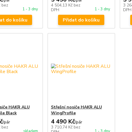
/
pár
/
pár
č
bez
4 504,13 Kč
bez
3 26
1 - 3 dny
1 - 3 dny
DPH
DPH
at do košíku
Přidat do košíku
osiče HAKR ALU
Střešní nosiče HAKR ALU
le Black
WingProfile
č
4 490 Kč
/
pár
/
pár
č
bez
3 710,74 Kč
bez
skladem
1 - 3 dny
DPH