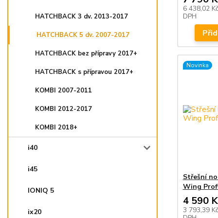
6 438,02 K
DPH
HATCHBACK 3 dv. 2013-2017
Přid
HATCHBACK 5 dv. 2007-2017
HATCHBACK bez přípravy 2017+
Novinka
HATCHBACK s přípravou 2017+
KOMBI 2007-2011
KOMBI 2012-2017
KOMBI 2018+
i40
i45
Střešní n
Wing Profi
IONIQ 5
4 590 K
3 793,39 K
ix20
DPH