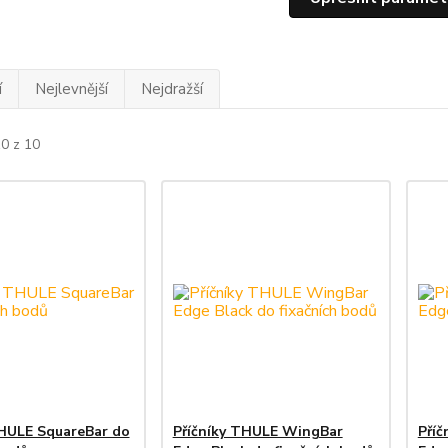
í
Nejlevnější
Nejdražší
10 z 10
THULE SquareBar do
Příčníky THULE WingBar
Pří