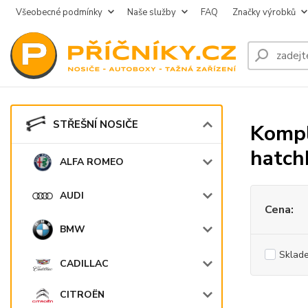
Všeobecné podmínky
Naše služby
FAQ
Značky výrobků
STŘEŠNÍ NOSIČE
Kompl
hatch
ALFA ROMEO
AUDI
Cena:
BMW
Sklad
CADILLAC
CITROËN