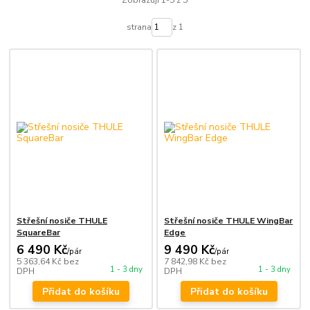
Zobrazuji 1-5 z 5
strana
z 1
Střešní nosiče THULE
Střešní nosiče THULE WingBar
SquareBar
Edge
6 490 Kč
9 490 Kč
/
pár
/
pár
5 363,64 Kč
bez
7 842,98 Kč
bez
1 - 3 dny
1 - 3 dny
DPH
DPH
Přidat do košíku
Přidat do košíku