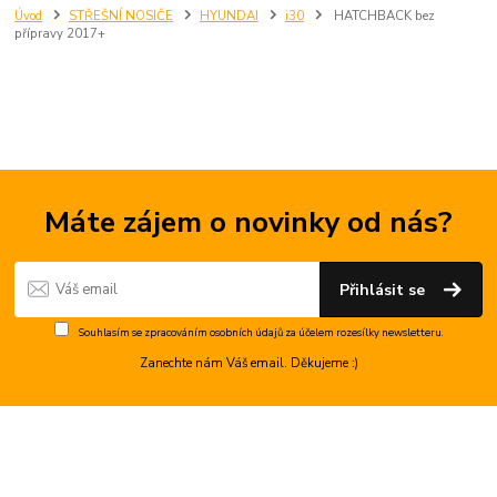
Úvod
STŘEŠNÍ NOSIČE
HYUNDAI
i30
HATCHBACK bez
přípravy 2017+
Máte zájem o novinky od nás?
Přihlásit se
Souhlasím se
zpracováním osobních údajů
za účelem rozesílky newsletteru.
Zanechte nám Váš email. Děkujeme :)