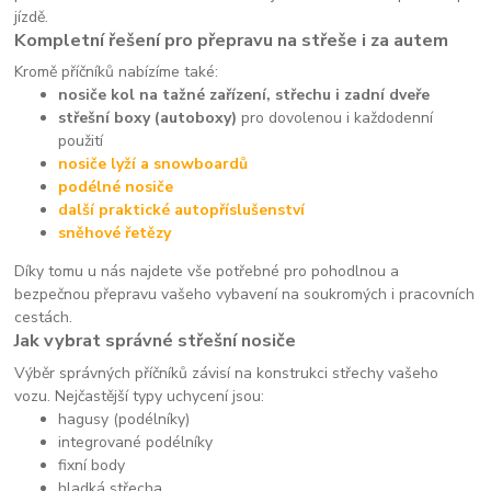
jízdě.
Kompletní řešení pro přepravu na střeše i za autem
Kromě příčníků nabízíme také:
nosiče kol na tažné zařízení, střechu i zadní dveře
střešní boxy (autoboxy)
pro dovolenou i každodenní
použití
nosiče lyží a snowboardů
podélné nosiče
další praktické autopříslušenství
sněhové řetězy
Díky tomu u nás najdete vše potřebné pro pohodlnou a
bezpečnou přepravu vašeho vybavení na soukromých i pracovních
cestách.
Jak vybrat správné střešní nosiče
Výběr správných příčníků závisí na konstrukci střechy vašeho
vozu. Nejčastější typy uchycení jsou:
hagusy (podélníky)
integrované podélníky
fixní body
hladká střecha