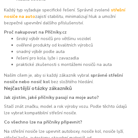
Každý typ vyžaduje specifické řešení. Správně zvolené
střešní
nosiče na auto
zajistí stabilitu, minimalizují hluk a umožní
bezpečné upevnění dalšího příslušenství.
Proč nakupovat na Příčníky.cz
široký výběr nosičů pro většinu vozidel
ověřené produkty od kvalitních výrobců
snadný výběr podle auta
řešení pro kola, lyže i zavazadla
praktické zkušenosti s montážemi nosičů na auta
Naším cílem je, aby si každý zákazník vybral
správné střešní
nosiče nebo nosič kol
bez složitého hledání.
Nejčastější otázky zákazníků
Jak zjistím, jaké příčníky pasují na moje auto?
Stačí znát značku, model a rok výroby vozu. Podle těchto údajů
lze vybrat kompatibilní střešní nosiče.
Co všechno lze na příčníky připevnit?
Na střešní nosiče lze upevnit autoboxy, nosiče kol, nosiče lyží,
střešní koše, autostany, stavební materiál ad.