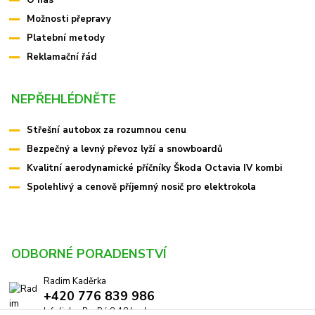
O nás
Možnosti přepravy
Platební metody
Reklamační řád
NEPŘEHLÉDNĚTE
Střešní autobox za rozumnou cenu
Bezpečný a levný převoz lyží a snowboardů
Kvalitní aerodynamické příčníky Škoda Octavia IV kombi
Spolehlivý a cenově příjemný nosič pro elektrokola
ODBORNÉ PORADENSTVÍ
Radim Kaděrka
+420 776 839 986
Infolinka: Po-Pá 8-18 hod.