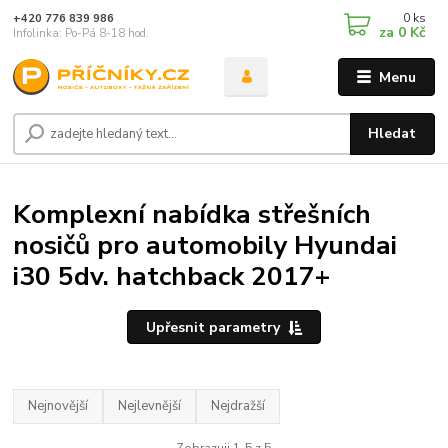
0
ks
+420 776 839 986
za
0 Kč
Infolinka: Po-Pá 8-18 hod.
Menu
Hledat
Komplexní nabídka střešních
nosičů pro automobily Hyundai
i30 5dv. hatchback 2017+
Upřesnit parametry
Nejnovější
Nejlevnější
Nejdražší