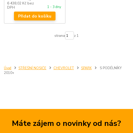
6 438,02 Kč
bez
1 - 3 dny
DPH
Přidat do košíku
strana
z 1
Úvod
STŘEŠNÍ NOSIČE
CHEVROLET
SPARK
S PODÉLNÍKY
2010+
Máte zájem o novinky od nás?