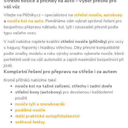
Střešní nosiče a příčníky na auto – výběr přesně pro
váš vůz
Vítejte na Příčníky.cz – specialistovi na
střešní nosiče
,
autoboxy
a
nosiče kol na auto
. Pomáháme vám vybrat správné řešení pro
bezpečnou přepravu nákladu, kol, lyží i zavazadel přesně podle
typu vašeho vozu.
V naší nabídce najdete kvalitní
střešní nosiče (příčníky)
pro vozy
s hagusy, fixpointy i hladkou střechou. Díky přesné kompatibilitě
podle značky, modelu a roku výroby snadno vyberete nosiče, které
perfektně sedí na váš automobil a zajistí maximální bezpečnost při
jízdě.
Kompletní řešení pro přepravu na střeše i za autem
Kromě příčníků nabízíme také:
nosiče kol na tažné zařízení, střechu i zadní dveře
střešní boxy (autoboxy)
pro dovolenou i každodenní
použití
nosiče lyží a snowboardů
podélné nosiče
další praktické autopříslušenství
sněhové řetězy