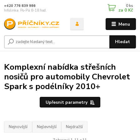
0
ks
+420 776 839 986
za
0 Kč
Infolinka: Po-Pá 8-18 hod.
Menu
Hledat
Komplexní nabídka střešních
nosičů pro automobily Chevrolet
Spark s podélníky 2010+
Upřesnit parametry
Nejnovější
Nejlevnější
Nejdražší